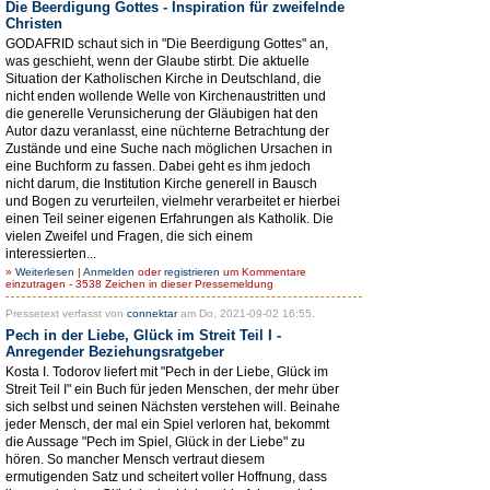
Die Beerdigung Gottes - Inspiration für zweifelnde
Christen
GODAFRID schaut sich in "Die Beerdigung Gottes" an,
was geschieht, wenn der Glaube stirbt. Die aktuelle
Situation der Katholischen Kirche in Deutschland, die
nicht enden wollende Welle von Kirchenaustritten und
die generelle Verunsicherung der Gläubigen hat den
Autor dazu veranlasst, eine nüchterne Betrachtung der
Zustände und eine Suche nach möglichen Ursachen in
eine Buchform zu fassen. Dabei geht es ihm jedoch
nicht darum, die Institution Kirche generell in Bausch
und Bogen zu verurteilen, vielmehr verarbeitet er hierbei
einen Teil seiner eigenen Erfahrungen als Katholik. Die
vielen Zweifel und Fragen, die sich einem
interessierten...
»
Weiterlesen
|
Anmelden
oder
registrieren
um Kommentare
einzutragen - 3538 Zeichen in dieser Pressemeldung
Pressetext verfasst von
connektar
am Do, 2021-09-02 16:55.
Pech in der Liebe, Glück im Streit Teil I -
Anregender Beziehungsratgeber
Kosta I. Todorov liefert mit "Pech in der Liebe, Glück im
Streit Teil I" ein Buch für jeden Menschen, der mehr über
sich selbst und seinen Nächsten verstehen will. Beinahe
jeder Mensch, der mal ein Spiel verloren hat, bekommt
die Aussage "Pech im Spiel, Glück in der Liebe" zu
hören. So mancher Mensch vertraut diesem
ermutigenden Satz und scheitert voller Hoffnung, dass