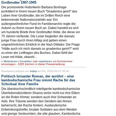
Großmutter 1907-1945
Die promovierte Historikerin Barbara Bonhage
porträtiert in ihrem neuen Buch "Gnadenlos geirrt" das
Leben ihrer Großmutter, die im Dritten Reich eine
bekennende Nationalsozialistin war. Ein
außergewöhnlicher Fund im Familienarchiv regte die
Autorin zu ihrem neuen Buch an. Dabei handelt es sich
um hunderte Briefe ihrer Großmutter Hilde, die diese vor
75 Jahren verfasste. Die Leser begleiten die damals
junge Frau durch ihren Alltag und geben einen
ungewöhnlichen Einblick in die Nazi-Diktatur. Die Frage
"Hätte auch ich mich damals so gnadenlos geirrt?" wird
zu einer der Leitfragen des Buches. Dabei fühlt der
Leser mit Hilde, obwohl...
»
Weiterlesen
|
Anmelden
oder
registrieren
um Kommentare
einzutragen - 3285 Zeichen in dieser Pressemeldung
Pressetext verfasst von
indayi
am Do, 2019-06-27 09:26.
Politisch brisanter Roman, der anrührt – eine
kambodschanische Frau nimmt Rache für das
Schicksal ihrer Familie
Die überdurchschnittlich intelligente kambodschanische
Überlebenskünstlerin Shanra verlor nicht nur ihre Eltern
an die Roten Khmer, sondern auch ihre Schwester an
Aids. Ihre Träume werden den Geistern der Ahnen
beherrscht, die Rache fordern. Ausbeuterische
Entwicklungshelfer, brutale Soldaten aus dem Westen
und gierige Sextouristen, die alle glauben, Kambodscha