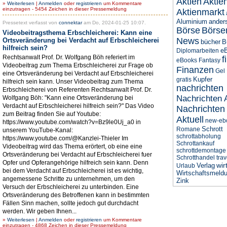
Aktien
Aktie
»
Weiterlesen
|
Anmelden
oder
registrieren
um Kommentare
einzutragen - 5454 Zeichen in dieser Pressemeldung
Aktienmarkt
Aluminium
anders
Pressetext verfasst von
connektar
am Do, 2024-01-25 10:07.
Börse
Börse
Videobeitragsthema Erbschleicherei: Kann eine
News
Ortsveränderung bei Verdacht auf Erbschleicherei
bücher
B
hilfreich sein?
e
Diplomarbeiten
Rechtsanwalt Prof. Dr. Wolfgang Böh referiert im
f
eBooks
Fantasy
Videobeitrag zum Thema Erbschleicherei zur Frage ob
Finanzen
Gel
eine Ortsveränderung bei Verdacht auf Erbschleicherei
Kupfer
gratis
hilfreich sein kann. Unser Videobeitrag zum Thema
nachrichten
Erbschleicherei von Referenten Rechtsanwalt Prof. Dr.
Nachrichten 
Wolfgang Böh: "Kann eine Ortsveränderung bei
Verdacht auf Erbschleicherei hilfreich sein?" Das Video
Nachrichten
zum Beitrag finden Sie auf Youtube:
Aktuell
new-eb
https://www.youtube.com/watch?v=Bz9le0Uj_a0 in
Schrott
Romane
unserem YouTube-Kanal:
schrottabholung
https://www.youtube.com/@Kanzlei-Thieler Im
Schrottankauf
Videobeitrag wird das Thema erörtert, ob eine eine
schrottdemontage
Ortsveränderung bei Verdacht auf Erbschleicherei fuer
Schrotthandel
trav
Opfer und Opferangehörige hilfreich sein kann. Denn
wir
Verlag
Urlaub
bei dem Verdacht auf Erbschleicherei ist es wichtig,
Wirtschaftsmeld
angemessene Schritte zu unternehmen, um den
Zink
Versuch der Erbschleicherei zu unterbinden. Eine
Ortsveränderung des Betroffenen kann in bestimmten
Fällen Sinn machen, sollte jedoch gut durchdacht
werden. Wir geben Ihnen...
»
Weiterlesen
|
Anmelden
oder
registrieren
um Kommentare
einzutragen - 4868 Zeichen in dieser Pressemeldung