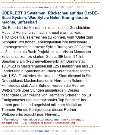
Pressetext verfasst von
connektar
am Di, 2023-04-18 18:11.
ÜBERLEBT 3 Systemen, Rückschau auf das Ost-DE-
Stasi System. Was Sylvie Helen Branig daraus
machte, unfassbar!
Die Botschaft ist Menschen mit ähnlichen Geschichten
Mut und Hoffnung zu machen. Egal was mal war,
TROTZ-dem alles erreichen zu können. Vom "Opfer zum
Schöpfer", mit hoher Lebensqualität! Ihre unfassbare
Lebensgeschichte brachte Sylvie Branig vor 30 Jahren
auf die Idee ein Buch-Projekt, mit der Vision Menschen
zu unterstützen, zu starten. So trat SIE beim 14. Int.
Speaker Slam (Rednerwettbewerb) am Donnerstag,
13.04.23 in Mastershausen mit 125 FinalistInnen aus 13
Länder und 6 Sprachen an. Nach Veranstaltungsorten
wie, USA, Frankreich etc., fand der Slam diesmal in Süd-
Deutschland/ Mastershausen in Herrmann Scherers
Filmstudios statt. Auf 2 Bühnen wurden die Redner-
Wettkämpfe über Stunden ausgetragen. Dieses
besondere Event wurde von Hermann Scherer "Top 10
Erfolgsmacher und internationaler Top Speaker" ins
Leben gerufen und begeistert mit einer Vielfalt an
Themen. Für die Königsklasse dieses Redner-
Wettbewerbs braucht man Nerven...
»
Weiterlesen
|
Anmelden
oder
registrieren
um Kommentare
einzutragen - 3011 Zeichen in dieser Pressemeldung
Pressetext verfasst von
connektar
am Do, 2021-09-16 13:09.