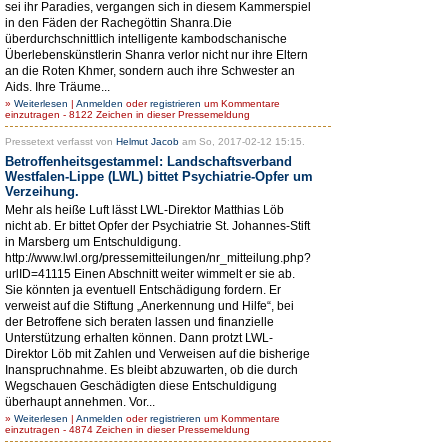
sei ihr Paradies, vergangen sich in diesem Kammerspiel
in den Fäden der Rachegöttin Shanra.Die
überdurchschnittlich intelligente kambodschanische
Überlebenskünstlerin Shanra verlor nicht nur ihre Eltern
an die Roten Khmer, sondern auch ihre Schwester an
Aids. Ihre Träume...
»
Weiterlesen
|
Anmelden
oder
registrieren
um Kommentare
einzutragen - 8122 Zeichen in dieser Pressemeldung
Pressetext verfasst von
Helmut Jacob
am So, 2017-02-12 15:15.
Betroffenheitsgestammel: Landschaftsverband
Westfalen-Lippe (LWL) bittet Psychiatrie-Opfer um
Verzeihung.
Mehr als heiße Luft lässt LWL-Direktor Matthias Löb
nicht ab. Er bittet Opfer der Psychiatrie St. Johannes-Stift
in Marsberg um Entschuldigung.
http://www.lwl.org/pressemitteilungen/nr_mitteilung.php?
urlID=41115 Einen Abschnitt weiter wimmelt er sie ab.
Sie könnten ja eventuell Entschädigung fordern. Er
verweist auf die Stiftung „Anerkennung und Hilfe“, bei
der Betroffene sich beraten lassen und finanzielle
Unterstützung erhalten können. Dann protzt LWL-
Direktor Löb mit Zahlen und Verweisen auf die bisherige
Inanspruchnahme. Es bleibt abzuwarten, ob die durch
Wegschauen Geschädigten diese Entschuldigung
überhaupt annehmen. Vor...
»
Weiterlesen
|
Anmelden
oder
registrieren
um Kommentare
einzutragen - 4874 Zeichen in dieser Pressemeldung