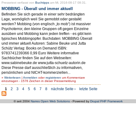
Pressetext verfasst von
Buchtipps
am Mi, 2016-08-17 08:31.
MOBBING - Überall und immer aktuell
Befinden Sie sich gerade in einer sehr bedrängten
Lage, womöglich weil Sie gemobbt oder gestalkt
werden? Mobbing (von englisch „to mob“) ist massiver
Psychoterror, den kleine Gruppen oft gegen Einzelne
ausüben und Mobbing kann jeden treffen - es gibt kein
typisches Mobbingopfer. Buchdaten: MOBBING Überall
und immer aktuell Autoren: Sabine Beuke und Jutta
Schütz Verlag: Books on Demand ISBN:
9783741239366 0,99 Euro Weitere informative
Sachbücher finden Sie auf den Webseiten:
www.sabinebeuke.de www.jutta-schuetz-autorin.de
Diese Presse darf ausschließlich zu informativen,
persönlichen und NICHT-kommerziellen...
»
Weiterlesen
|
Anmelden
oder
registrieren
um Kommentare
einzutragen - 1576 Zeichen in dieser Pressemeldung
1
2
3
4
5
6
7
8
nächste Seite ›
letzte Seite
© seit 2004
Narres Open Web Solutions
- Powered by
Drupal PHP Framework