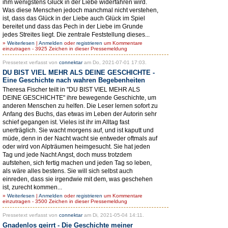
ihm wenigstens Glück in der Liebe widerfahren wird.
Was diese Menschen jedoch manchmal nicht verstehen,
ist, dass das Glück in der Liebe auch Glück im Spiel
bereitet und dass das Pech in der Liebe im Grunde
jedes Streites liegt. Die zentrale Feststellung dieses...
»
Weiterlesen
|
Anmelden
oder
registrieren
um Kommentare
einzutragen - 3925 Zeichen in dieser Pressemeldung
Pressetext verfasst von
connektar
am Do, 2021-07-01 17:03.
DU BIST VIEL MEHR ALS DEINE GESCHICHTE -
Eine Geschichte nach wahren Begebenheiten
Theresa Fischer teilt in "DU BIST VIEL MEHR ALS
DEINE GESCHICHTE" ihre bewegende Geschichte, um
anderen Menschen zu helfen. Die Leser lernen sofort zu
Anfang des Buchs, das etwas im Leben der Autorin sehr
schief gegangen ist. Vieles ist ihr im Alltag fast
unerträglich. Sie wacht morgens auf, und ist kaputt und
müde, denn in der Nacht wacht sie entweder oftmals auf
oder wird von Alpträumen heimgesucht. Sie hat jeden
Tag und jede Nacht Angst, doch muss trotzdem
aufstehen, sich fertig machen und jeden Tag so leben,
als wäre alles bestens. Sie will sich selbst auch
einreden, dass sie irgendwie mit dem, was geschehen
ist, zurecht kommen...
»
Weiterlesen
|
Anmelden
oder
registrieren
um Kommentare
einzutragen - 3500 Zeichen in dieser Pressemeldung
Pressetext verfasst von
connektar
am Di, 2021-05-04 14:11.
Gnadenlos geirrt - Die Geschichte meiner