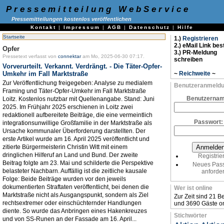
Pressemitteilung WebService
Pressemitteilungen kostenlos veröffentlichen
Kontakt
|
Impressum
|
AGB
|
Datenschutz
|
Hilfe
Startseite
1.)
Registrieren
2.) eMail Link bes
Opfer
3.) PR-Meldung
Pressetext verfasst von
connektar
am Mo, 2025-06-30 07:17.
schreiben
Vorverurteilt. Verkannt. Verdrängt. - Die Täter-Opfer-
Umkehr im Fall Marktstraße
~
Reichweite
~
Zur Veröffentlichung freigegeben: Analyse zu medialem
Benutzeranmeld
Framing und Täter-Opfer-Umkehr im Fall Marktstraße
Benutzerna
Loitz. Kostenlos nutzbar mit Quellenangabe. Stand: Juni
2025. Im Frühjahr 2025 erschienen in Loitz zwei
redaktionell aufbereitete Beiträge, die eine vermeintlich
Passwort
integrationsunwillige Großfamilie in der Marktstraße als
Ursache kommunaler Überforderung darstellten. Der
erste Artikel wurde am 16. April 2025 veröffentlicht und
zitierte Bürgermeisterin Christin Witt mit einem
dringlichen Hilferuf an Land und Bund. Der zweite
Registrie
Beitrag folgte am 23. Mai und schilderte die Perspektive
Neues Pas
belasteter Nachbarn. Auffällig ist die zeitliche kausale
anforde
Folge: Beide Beiträge wurden vor den jeweils
dokumentierten Straftaten veröffentlicht, bei denen die
Wer ist online
Marktstraße nicht als Ausgangspunkt, sondern als Ziel
Zur Zeit sind 21 B
rechtsextremer oder einschüchternder Handlungen
und 3690 Gäste on
diente. So wurde das Anbringen eines Hakenkreuzes
Stichwörter
und von SS-Runen an der Fassade am 16. April...