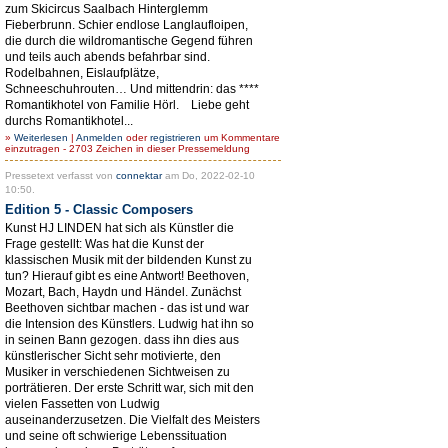
zum Skicircus Saalbach Hinterglemm
Fieberbrunn. Schier endlose Langlaufloipen,
die durch die wildromantische Gegend führen
und teils auch abends befahrbar sind.
Rodelbahnen, Eislaufplätze,
Schneeschuhrouten… Und mittendrin: das ****
Romantikhotel von Familie Hörl. Liebe geht
durchs Romantikhotel...
»
Weiterlesen
|
Anmelden
oder
registrieren
um Kommentare
einzutragen - 2703 Zeichen in dieser Pressemeldung
Pressetext verfasst von
connektar
am Do, 2022-02-10
10:50.
Edition 5 - Classic Composers
Kunst HJ LINDEN hat sich als Künstler die
Frage gestellt: Was hat die Kunst der
klassischen Musik mit der bildenden Kunst zu
tun? Hierauf gibt es eine Antwort! Beethoven,
Mozart, Bach, Haydn und Händel. Zunächst
Beethoven sichtbar machen - das ist und war
die Intension des Künstlers. Ludwig hat ihn so
in seinen Bann gezogen. dass ihn dies aus
künstlerischer Sicht sehr motivierte, den
Musiker in verschiedenen Sichtweisen zu
porträtieren. Der erste Schritt war, sich mit den
vielen Fassetten von Ludwig
auseinanderzusetzen. Die Vielfalt des Meisters
und seine oft schwierige Lebenssituation