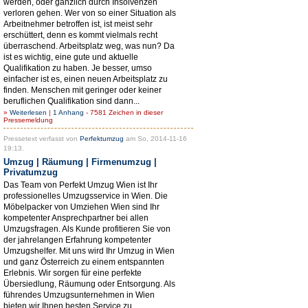
werden, oder gänzlich durch Insolvenzen
verloren gehen. Wer von so einer Situation als
Arbeitnehmer betroffen ist, ist meist sehr
erschüttert, denn es kommt vielmals recht
überraschend. Arbeitsplatz weg, was nun? Da
ist es wichtig, eine gute und aktuelle
Qualifikation zu haben. Je besser, umso
einfacher ist es, einen neuen Arbeitsplatz zu
finden. Menschen mit geringer oder keiner
beruflichen Qualifikation sind dann...
»
Weiterlesen
|
1 Anhang
- 7581 Zeichen in dieser
Pressemeldung
Pressetext verfasst von
Perfektumzug
am So, 2014-11-16
19:13.
Umzug | Räumung | Firmenumzug |
Privatumzug
Das Team von Perfekt Umzug Wien ist Ihr
professionelles Umzugsservice in Wien. Die
Möbelpacker von Umziehen Wien sind Ihr
kompetenter Ansprechpartner bei allen
Umzugsfragen. Als Kunde profitieren Sie von
der jahrelangen Erfahrung kompetenter
Umzugshelfer. Mit uns wird Ihr Umzug in Wien
und ganz Österreich zu einem entspannten
Erlebnis. Wir sorgen für eine perfekte
Übersiedlung, Räumung oder Entsorgung. Als
führendes Umzugsunternehmen in Wien
bieten wir Ihnen besten Service zu