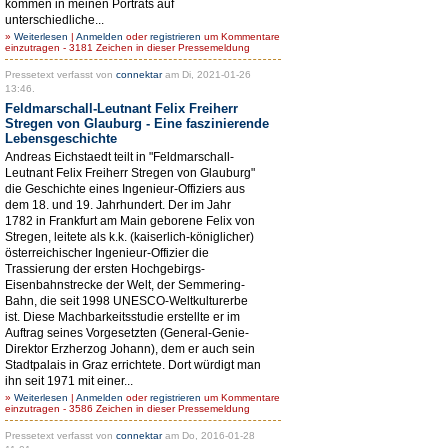
kommen in meinen Porträts auf
unterschiedliche...
»
Weiterlesen
|
Anmelden
oder
registrieren
um Kommentare
einzutragen - 3181 Zeichen in dieser Pressemeldung
Pressetext verfasst von
connektar
am Di, 2021-01-26
13:46.
Feldmarschall-Leutnant Felix Freiherr
Stregen von Glauburg - Eine faszinierende
Lebensgeschichte
Andreas Eichstaedt teilt in "Feldmarschall-
Leutnant Felix Freiherr Stregen von Glauburg"
die Geschichte eines Ingenieur-Offiziers aus
dem 18. und 19. Jahrhundert. Der im Jahr
1782 in Frankfurt am Main geborene Felix von
Stregen, leitete als k.k. (kaiserlich-königlicher)
österreichischer Ingenieur-Offizier die
Trassierung der ersten Hochgebirgs-
Eisenbahnstrecke der Welt, der Semmering-
Bahn, die seit 1998 UNESCO-Weltkulturerbe
ist. Diese Machbarkeitsstudie erstellte er im
Auftrag seines Vorgesetzten (General-Genie-
Direktor Erzherzog Johann), dem er auch sein
Stadtpalais in Graz errichtete. Dort würdigt man
ihn seit 1971 mit einer...
»
Weiterlesen
|
Anmelden
oder
registrieren
um Kommentare
einzutragen - 3586 Zeichen in dieser Pressemeldung
Pressetext verfasst von
connektar
am Do, 2016-01-28