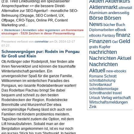
Aktien
Aktienkurs
(z.B. Tired Linkbuilding) ein spezialisierter
Ansprechpartner => die bessere Direkt-
Aktienmarkt
altmetall
Alternative zur SEO Agentur! - monatliche SEO-
Aluminium
andersseitig
Betreuung (Onpage, SEO Content, UX,
Börse
Börsen
Offpage, CRO-Tipps, Online PR, Content
News
bücher
Buch
Marketing und...
eBook
Diplomarbeiten
»
Weiterlesen
|
Anmelden
oder
registrieren
um Kommentare
einzutragen - 5329 Zeichen in dieser Pressemeldung
finanz
eBooks
Fantasy
Finanzen
Geld
Pressetext verfasst von
connektar
am Di, 2024-12-17
Gel
07:27.
Kupfer
gratis
nachrichten
Schneevergnügen pur: Rodeln im Pongau
für Groß und Klein
Nachrichten Aktuel
Ob Anfänger oder Rodelprofi, hier finden alle
Nachrichten
ihren Nervenkitzel und können die traumhafte
Aktuell
Winterlandschaft genießen. Ein
new-ebooks
unvergesslicher Spaß für die ganze Familie.
Schrott
Romane
schrottabholung
Willkommen im winterlichen Paradies des
Schrottankauf
Pongaus, wo rasante Rodelabenteuer warten!
schrottdemontage
Das Rodeltaxi Flachau bringt Sie dabei
Schrotthandel
travel
bequem und schnell zu den besten
wirtschaft
Verlag
Urlaub
Rodelstrecken der Region. Rodelstrecke
Wirtschaftsmeldungen
Brennhütte und Munzenhof Der etwa
Zink
vierzigminütige Fußweg lässt sich auch von
Familien mit Kindern problemlos meistern.
Tagsüber besteht zudem die Option, mit dem
Lift hinaufzufahren. Sobald man an der
Bergstation angekommen ist, ist es nur noch
ein kurzes Stück bis zum Startpunkt. In beiden