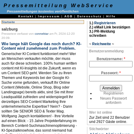
Pressemitteilung WebService
Pressemitteilungen kostenlos veröffentlichen
Kontakt
|
Impressum
|
AGB
|
Datenschutz
|
Hilfe
Startseite
1.)
Registrieren
2.) eMail Link bestätigen
salzburg
3.) PR-Meldung
Pressetext verfasst von
connektar
am Fr, 2024-12-20
schreiben
20:09.
Wie lange hält Google das noch durch? KI-
~
Reichweite
~
Content wird zunehmend zum Problem.
Benutzeranmeldung
Generischer KI Content funktioniert mehr! Wer
an Menschen verkaufen möchte, der muss
Benutzername:
*
auch für diese schreiben. 100% human written
content mit KI-Insights ist die Zukunft, wenn es
um Content SEO geht. Werden Sie zu Ihren
Passwort:
*
Themen und Keywords bei der Google KI-
Suche vorne gefunden, verkauft Ihr Online
Content (Website, Online Shop, Blog oder
Landingpage) bereits aktiv, sind Sie mit Ihrer
Registrieren
Leadqualität zufrieden und widerspiegelt Ihr
Neues Passwort
derzeitiges SEO Content Marketing Ihre
anfordern
unternehmerische Expertise? Nein? - Dann
sollten SIe SENIOR SEO & Texter Mag.
Wer ist online
Wolfgang Jagsch kontaktieren! - Ihre Vorteile
Zur Zeit sind 22 Benutzer
auf einen Blick: - 15 Jahre Projekterfahrung im
und 2927 Gäste online.
Bereich Content-Suchmaschinenoptimierung -
Stichwörter
KI-Spezialknowhow, das sonst niemand hat