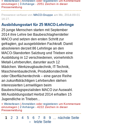
»
Weiterlesen
|
Anmelden
oder
registrieren
um Kommentare
einzutragen |
3 Anhänge
- 2051 Zeichen in dieser
Pressemeldung
Pressetext verfasst von
MACO-Gruppe
am Mo, 2014-09-01
16:27.
Ausbildungsstart für 25 MACO-Lehrlinge
25 junge Menschen starten mit September
2014 ihre Lehre bei Baubeschlaghersteller
MACO und setzen den ersten Schritt zur
gefragten, gut ausgebildeten Fachkraft. Damit
absolvieren derzeit 86 Lehrlinge an den
MACO-Standorten Salzburg und Trieben eine
Ausbildung in 12 verschiedenen, vornehmlich
Metall-Lehrberufen, darunter auch 12
Mädchen. Werkzeugbautechnik, IT-Technik,
Maschinenbautechnik, Produktionstechnik
oder Oberflächentechnik – eine ganze Reihe
an zukunftsträchtigen Lehrberufen stehen
interessierten Lernwilligen beim
Baubeschlagspezialisten MACO zur Auswahl.
Mit Ausbildungsstart Herbst 2014 erhalten 15
Jugendliche in Trieben...
»
Weiterlesen
|
Anmelden
oder
registrieren
um Kommentare
einzutragen |
2 Anhänge
- 4222 Zeichen in dieser
Pressemeldung
1
2
3
4
5
6
7
8
9
…
nächste Seite
›
letzte Seite