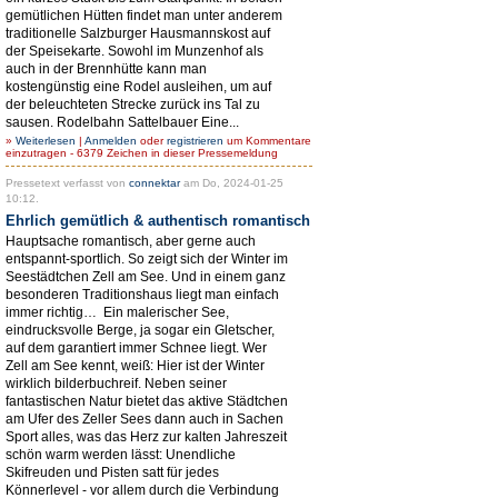
gemütlichen Hütten findet man unter anderem
traditionelle Salzburger Hausmannskost auf
der Speisekarte. Sowohl im Munzenhof als
auch in der Brennhütte kann man
kostengünstig eine Rodel ausleihen, um auf
der beleuchteten Strecke zurück ins Tal zu
sausen. Rodelbahn Sattelbauer Eine...
»
Weiterlesen
|
Anmelden
oder
registrieren
um Kommentare
einzutragen - 6379 Zeichen in dieser Pressemeldung
Pressetext verfasst von
connektar
am Do, 2024-01-25
10:12.
Ehrlich gemütlich & authentisch romantisch
Hauptsache romantisch, aber gerne auch
entspannt-sportlich. So zeigt sich der Winter im
Seestädtchen Zell am See. Und in einem ganz
besonderen Traditionshaus liegt man einfach
immer richtig… Ein malerischer See,
eindrucksvolle Berge, ja sogar ein Gletscher,
auf dem garantiert immer Schnee liegt. Wer
Zell am See kennt, weiß: Hier ist der Winter
wirklich bilderbuchreif. Neben seiner
fantastischen Natur bietet das aktive Städtchen
am Ufer des Zeller Sees dann auch in Sachen
Sport alles, was das Herz zur kalten Jahreszeit
schön warm werden lässt: Unendliche
Skifreuden und Pisten satt für jedes
Könnerlevel - vor allem durch die Verbindung