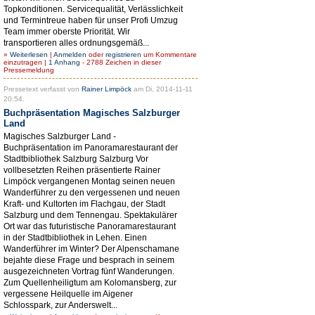
Topkonditionen. Servicequalität, Verlässlichkeit
und Termintreue haben für unser Profi Umzug
Team immer oberste Priorität. Wir
transportieren alles ordnungsgemäß...
»
Weiterlesen
|
Anmelden
oder
registrieren
um Kommentare
einzutragen |
1 Anhang
- 2788 Zeichen in dieser
Pressemeldung
Pressetext verfasst von
Rainer Limpöck
am Di, 2014-11-11
20:54.
Buchpräsentation Magisches Salzburger
Land
Magisches Salzburger Land -
Buchpräsentation im Panoramarestaurant der
Stadtbibliothek Salzburg Salzburg Vor
vollbesetzten Reihen präsentierte Rainer
Limpöck vergangenen Montag seinen neuen
Wanderführer zu den vergessenen und neuen
Kraft- und Kultorten im Flachgau, der Stadt
Salzburg und dem Tennengau. Spektakulärer
Ort war das futuristische Panoramarestaurant
in der Stadtbibliothek in Lehen. Einen
Wanderführer im Winter? Der Alpenschamane
bejahte diese Frage und besprach in seinem
ausgezeichneten Vortrag fünf Wanderungen.
Zum Quellenheiligtum am Kolomansberg, zur
vergessene Heilquelle im Aigener
Schlosspark, zur Anderswelt...