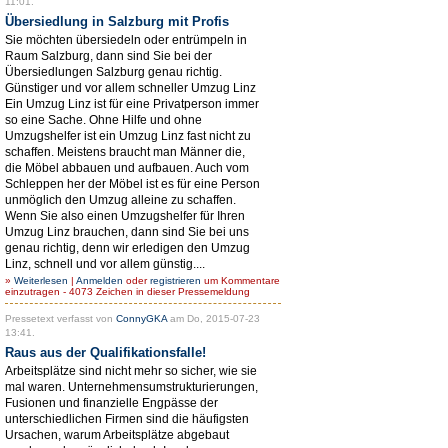
11:01.
Übersiedlung in Salzburg mit Profis
Sie möchten übersiedeln oder entrümpeln in
Raum Salzburg, dann sind Sie bei der
Übersiedlungen Salzburg genau richtig.
Günstiger und vor allem schneller Umzug Linz
Ein Umzug Linz ist für eine Privatperson immer
so eine Sache. Ohne Hilfe und ohne
Umzugshelfer ist ein Umzug Linz fast nicht zu
schaffen. Meistens braucht man Männer die,
die Möbel abbauen und aufbauen. Auch vom
Schleppen her der Möbel ist es für eine Person
unmöglich den Umzug alleine zu schaffen.
Wenn Sie also einen Umzugshelfer für Ihren
Umzug Linz brauchen, dann sind Sie bei uns
genau richtig, denn wir erledigen den Umzug
Linz, schnell und vor allem günstig....
»
Weiterlesen
|
Anmelden
oder
registrieren
um Kommentare
einzutragen - 4073 Zeichen in dieser Pressemeldung
Pressetext verfasst von
ConnyGKA
am Do, 2015-07-23
13:41.
Raus aus der Qualifikationsfalle!
Arbeitsplätze sind nicht mehr so sicher, wie sie
mal waren. Unternehmensumstrukturierungen,
Fusionen und finanzielle Engpässe der
unterschiedlichen Firmen sind die häufigsten
Ursachen, warum Arbeitsplätze abgebaut