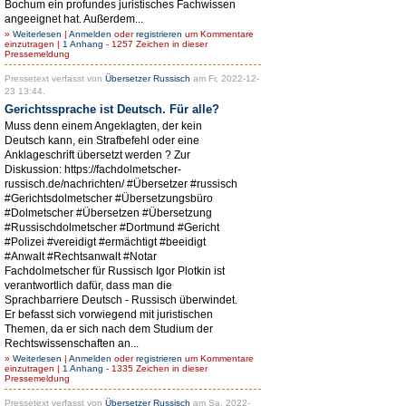
Bochum ein profundes juristisches Fachwissen
angeeignet hat. Außerdem...
»
Weiterlesen
|
Anmelden
oder
registrieren
um Kommentare
einzutragen |
1 Anhang
- 1257 Zeichen in dieser
Pressemeldung
Pressetext verfasst von
Übersetzer Russisch
am Fr, 2022-12-
23 13:44.
Gerichtssprache ist Deutsch. Für alle?
Muss denn einem Angeklagten, der kein
Deutsch kann, ein Strafbefehl oder eine
Anklageschrift übersetzt werden ? Zur
Diskussion: https://fachdolmetscher-
russisch.de/nachrichten/ #Übersetzer #russisch
#Gerichtsdolmetscher #Übersetzungsbüro
#Dolmetscher #Übersetzen #Übersetzung
#Russischdolmetscher #Dortmund #Gericht
#Polizei #vereidigt #ermächtigt #beeidigt
#Anwalt #Rechtsanwalt #Notar
Fachdolmetscher für Russisch Igor Plotkin ist
verantwortlich dafür, dass man die
Sprachbarriere Deutsch - Russisch überwindet.
Er befasst sich vorwiegend mit juristischen
Themen, da er sich nach dem Studium der
Rechtswissenschaften an...
»
Weiterlesen
|
Anmelden
oder
registrieren
um Kommentare
einzutragen |
1 Anhang
- 1335 Zeichen in dieser
Pressemeldung
Pressetext verfasst von
Übersetzer Russisch
am Sa, 2022-