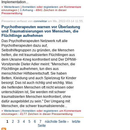
Implementation...
»
Weiterlesen
|
Anmelden
oder
registrieren
um Kommentare
einzutragen |
1 Anhang
- 4841 Zeichen in dieser
Pressemeldung
Pressetext verfasst von
connektar
am Mo, 2022-03-14 11:55.
Psychotherapeuten warnen vor Überlastung
und Traumatisierungen von Menschen, die
Flüchtlinge aufnehmen
Das Psychotherapeuten Netzwerk ruft alle
Psychotherapeuten dazu auf,
Selbsthilfegruppen zu gründen, die Menschen
helfen, die mit traumatisierten Flüchtlingen aus
dem Ukraine-Krieg konfrontiert sind Der DPNW-
Vorsitzende Dieter Adler meint: "Menschen, die
Flüchtlinge aufnehmen, tun dies aus
menschlicher Hilfsbereitschaft. Sie haben
Betten, Kleidung und auch Spielzeug für Kinder
besorgt. Das ist auch richtig und wichtig. Was
die helfenden Menschen oft nicht wissen oder
unterschätzen ist, Sie werden mit schwer
traumatisierten Menschen konfrontiert, ohne
dafür ausgebildet zu sein." Der Umgang mit
Menschen, die schwer traumatisierende...
»
Weiterlesen
|
Anmelden
oder
registrieren
um Kommentare
einzutragen - 4177 Zeichen in dieser Pressemeldung
1
2
3
4
5
6
7
nächste Seite ›
letzte
Seite