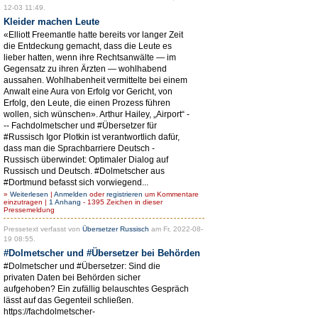
12-03 11:49.
Kleider machen Leute
«Elliott Freemantle hatte bereits vor langer Zeit
die Entdeckung gemacht, dass die Leute es
lieber hatten, wenn ihre Rechtsanwälte — im
Gegensatz zu ihren Ärzten — wohlhabend
aussahen. Wohlhabenheit vermittelte bei einem
Anwalt eine Aura von Erfolg vor Gericht, von
Erfolg, den Leute, die einen Prozess führen
wollen, sich wünschen». Arthur Hailey, „Airport“ -
-- Fachdolmetscher und #Übersetzer für
#Russisch Igor Plotkin ist verantwortlich dafür,
dass man die Sprachbarriere Deutsch -
Russisch überwindet: Optimaler Dialog auf
Russisch und Deutsch. #Dolmetscher aus
#Dortmund befasst sich vorwiegend...
»
Weiterlesen
|
Anmelden
oder
registrieren
um Kommentare
einzutragen |
1 Anhang
- 1395 Zeichen in dieser
Pressemeldung
Pressetext verfasst von
Übersetzer Russisch
am Fr, 2022-08-
19 08:55.
#Dolmetscher und #Übersetzer bei Behörden
#Dolmetscher und #Übersetzer: Sind die
privaten Daten bei Behörden sicher
aufgehoben? Ein zufällig belauschtes Gespräch
lässt auf das Gegenteil schließen.
https://fachdolmetscher-