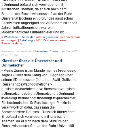
#Dortmund befasst sich vorwiegend mit
juristischen Themen, da er sich nach dem
Studium der Rechtswissenschaft an der Ruhr-
Universität Bochum ein profundes juristisches
Fachwissen angeeignet hat. Außerdem ist er seit
Jahren fußballbegeistert, war ein
leidenschaftlicher Fußballspieler und ist...
»
Weiterlesen
|
Anmelden
oder
registrieren
um Kommentare
einzutragen |
1 Anhang
- 1455 Zeichen in dieser
Pressemeldung
Pressetext verfasst von
Übersetzer Russisch
am So, 2023-
01-08 18:34.
Klassiker über die Übersetzer und
Dolmetscher
«Meine Zunge ist im Munde meines Freundes»,
sagte Gulliver dem König von Luggnagg über
seinen #Dolmetscher (Jonathan Swift, Gullivers
Reisen) https://fachdolmetscher-
russisch.de/nachrichten/ #Übersetzer #russisch
#Übersetzungsbüro #Übersetzung #Dortmund
#vereidigt #ermächtigt #beeidigt #Sprachmittler
Fachdolmetscher für Russisch Igor Plotkin ist
verantwortlich dafür, dass man die
Sprachbarriere Deutsch - Russisch überwindet.
Er befasst sich vorwiegend mit juristischen
Themen, da er sich nach dem Studium der
Rechtswissenschaften an der Ruhr-Universität