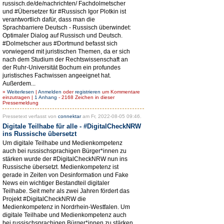
russisch.de/de/nachrichten/ Fachdolmetscher
und #Übersetzer für #Russisch Igor Plotkin ist
verantwortlich dafür, dass man die
Sprachbarriere Deutsch - Russisch überwindet:
Optimaler Dialog auf Russisch und Deutsch.
#Dolmetscher aus #Dortmund befasst sich
vorwiegend mit juristischen Themen, da er sich
nach dem Studium der Rechtswissenschaft an
der Ruhr-Universität Bochum ein profundes
juristisches Fachwissen angeeignet hat.
Außerdem...
»
Weiterlesen
|
Anmelden
oder
registrieren
um Kommentare
einzutragen |
1 Anhang
- 2168 Zeichen in dieser
Pressemeldung
Pressetext verfasst von
connektar
am Fr, 2022-08-05 09:46.
Digitale Teilhabe für alle - #DigitalCheckNRW
ins Russische übersetzt
Um digitale Teilhabe und Medienkompetenz
auch bei russischsprachigen Bürger*innen zu
stärken wurde der #DigitalCheckNRW nun ins
Russische übersetzt. Medienkompetenz ist
gerade in Zeiten von Desinformation und Fake
News ein wichtiger Bestandteil digitaler
Teilhabe. Seit mehr als zwei Jahren fördert das
Projekt #DigitalCheckNRW die
Medienkompetenz in Nordrhein-Westfalen. Um
digitale Teilhabe und Medienkompetenz auch
bei russischsprachigen Bürger*innen zu stärken