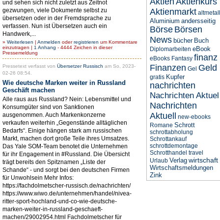
Aktien
Aktienkurs
und sehen sich nicht zuletzt aus Zeitnot
gezwungen, viele Dokumente selbst zu
Aktienmarkt
altmetal
übersetzen oder in der Fremdsprache zu
Aluminium
andersseitig
verfassen. Nun ist Übersetzen auch ein
Börse
Börsen
Handwerk,...
News
bücher
Buch
»
Weiterlesen
|
Anmelden
oder
registrieren
um Kommentare
einzutragen |
1 Anhang
- 4444 Zeichen in dieser
eBook
Diplomarbeiten
Pressemeldung
finanz
eBooks
Fantasy
Finanzen
Geld
Pressetext verfasst von
Übersetzer Russisch
am So, 2023-
Gel
02-26 08:54.
Kupfer
gratis
Wie deutsche Marken weiter in Russland
nachrichten
Geschäft machen
Nachrichten Aktuel
Alle raus aus Russland? Nein: Lebensmittel und
Nachrichten
Konsumgüter sind von Sanktionen
Aktuell
ausgenommen. Auch Markenkonzerne
new-ebooks
verkaufen weiterhin „Gegenstände alltäglichen
Schrott
Romane
Bedarfs“. Einige hängen stark am russischen
schrottabholung
Markt, machen dort große Teile ihres Umsatzes.
Schrottankauf
schrottdemontage
Das Yale SOM-Team benotet die Unternehmen
Schrotthandel
travel
für ihr Engagement in #Russland. Die Übersicht
wirtschaft
Verlag
Urlaub
trägt bereits den Spitznamen „Liste der
Wirtschaftsmeldungen
Schande“ - und sorgt bei den deutschen Firmen
Zink
für Unwohlsein Mehr Infos:
https://fachdolmetscher-russisch.de/nachrichten/
https://www.wiwo.de/unternehmen/handel/nivea-
ritter-sport-hochland-und-co-wie-deutsche-
marken-weiter-in-russland-geschaeft-
machen/29002954.html Fachdolmetscher für