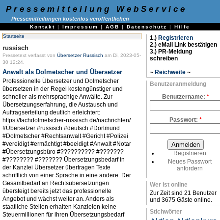
Pressemitteilung WebService
Pressemitteilungen kostenlos veröffentlichen
Kontakt
|
Impressum
|
AGB
|
Datenschutz
|
Hilfe
Startseite
1.)
Registrieren
2.) eMail Link bestätigen
russisch
3.) PR-Meldung
Pressetext verfasst von
Übersetzer Russisch
am Di, 2023-05-
schreiben
30 12:24.
Anwalt als Dolmetscher und Übersetzer
~
Reichweite
~
Professionelle Übersetzer und Dolmetscher
Benutzeranmeldung
übersetzen in der Regel kostengünstiger und
schneller als mehrsprachige Anwälte. Zur
Benutzername:
*
Übersetzungserfahrung, die Austausch und
Auftragserteilung deutlich erleichtert:
Passwort:
*
https://fachdolmetscher-russisch.de/nachrichten/
#Übersetzer #russisch #deutsch #Dortmund
#Dolmetscher #Rechtsanwalt #Gericht #Polizei
#vereidigt #ermächtigt #beeidigt #Anwalt #Notar
#Übersetzungsbüro #?????????? #???????
Registrieren
#???????? #??????? Übersetzungsbedarf in
Neues Passwort
der Kanzlei Übersetzer übertragen Texte
anfordern
schriftlich von einer Sprache in eine andere. Der
Gesamtbedarf an Rechtsübersetzungen
Wer ist online
übersteigt bereits jetzt das professionelle
Zur Zeit sind 21 Benutzer
Angebot und wächst weiter an. Anders als
und 3675 Gäste online.
staatliche Stellen erhalten Kanzleien keine
Stichwörter
Steuermillionen für ihren Übersetzungsbedarf