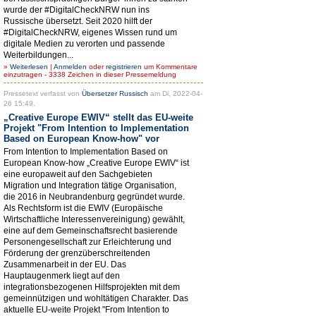
wurde der #DigitalCheckNRW nun ins
Russische übersetzt. Seit 2020 hilft der
#DigitalCheckNRW, eigenes Wissen rund um
digitale Medien zu verorten und passende
Weiterbildungen...
»
Weiterlesen
|
Anmelden
oder
registrieren
um Kommentare
einzutragen - 3338 Zeichen in dieser Pressemeldung
Pressetext verfasst von
Übersetzer Russisch
am Di, 2022-04-
26 15:49.
„Creative Europe EWIV“ stellt das EU-weite
Projekt "From Intention to Implementation
Based on European Know-how" vor
From Intention to Implementation Based on
European Know-how „Creative Europe EWIV“ ist
eine europaweit auf den Sachgebieten
Migration und Integration tätige Organisation,
die 2016 in Neubrandenburg gegründet wurde.
Als Rechtsform ist die EWIV (Europäische
Wirtschaftliche Interessenvereinigung) gewählt,
eine auf dem Gemeinschaftsrecht basierende
Personengesellschaft zur Erleichterung und
Förderung der grenzüberschreitenden
Zusammenarbeit in der EU. Das
Hauptaugenmerk liegt auf den
integrationsbezogenen Hilfsprojekten mit dem
gemeinnützigen und wohltätigen Charakter. Das
aktuelle EU-weite Projekt "From Intention to