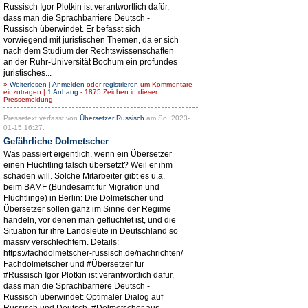
Russisch Igor Plotkin ist verantwortlich dafür,
dass man die Sprachbarriere Deutsch -
Russisch überwindet. Er befasst sich
vorwiegend mit juristischen Themen, da er sich
nach dem Studium der Rechtswissenschaften
an der Ruhr-Universität Bochum ein profundes
juristisches...
»
Weiterlesen
|
Anmelden
oder
registrieren
um Kommentare
einzutragen |
1 Anhang
- 1875 Zeichen in dieser
Pressemeldung
Pressetext verfasst von
Übersetzer Russisch
am So, 2023-
01-15 16:27.
Gefährliche Dolmetscher
Was passiert eigentlich, wenn ein Übersetzer
einen Flüchtling falsch übersetzt? Weil er ihm
schaden will. Solche Mitarbeiter gibt es u.a.
beim BAMF (Bundesamt für Migration und
Flüchtlinge) in Berlin: Die Dolmetscher und
Übersetzer sollen ganz im Sinne der Regime
handeln, vor denen man geflüchtet ist, und die
Situation für ihre Landsleute in Deutschland so
massiv verschlechtern. Details:
https://fachdolmetscher-russisch.de/nachrichten/
Fachdolmetscher und #Übersetzer für
#Russisch Igor Plotkin ist verantwortlich dafür,
dass man die Sprachbarriere Deutsch -
Russisch überwindet: Optimaler Dialog auf
Russisch und Deutsch. #Dolmetscher aus