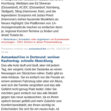
Hochburg: Weltstars wie Ed Sheeran
(Düsseldorf), AC/DC (Düsseldorf, Nürnberg,
Stuttgart), Sting (Hannover, Kiel), und die
legendären Scorpions mit Judas Priest
(Hannover) ziehen tausende Musikfans an.
Neues Highlight: Die Plattformen von 1A-
Anzeigenmarkt.de machen es einfacher denn
je, regional Konzert-Termine zu finden und
direkt Tickets für...
»
Weiterlesen
|
Anmelden
oder
registrieren
um Kommentare
einzutragen - 3321 Zeichen in dieser Pressemeldung
Pressetext verfasst von
autoankauf-live
am Mo, 2025-05-26
23:49.
Autoankauf-live in Dortmund: seriöser
Kaufvertrag- schnelle Abwicklung
Das alte Auto läuft und läuft, aber mit jedem
Tag, der vergeht, rückt der Gedanke an einen
Neuwagen ein Stückchen näher. Dafür gibt es
viele Anlässe. Sei es einfach nur die Freude an
einem anderen Fahrzeug oder aber ein Muss,
weil sich die Familie vergrößert und das alte
Gefährt nicht genug Platz bietet. Oder Sie
möchten ganz einfach nur das alte Modell
gegen das neue austauschen, da es Ihnen
optisch besser gefällt und mehr Zubehör und
Komfort bereitstellt, der Ihnen wichtig ist.
Entscheiden Sie sich für ein neues Auto, ist