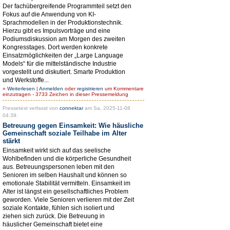
Der fachübergreifende Programmteil setzt den
Fokus auf die Anwendung von KI-
Sprachmodellen in der Produktionstechnik.
Hierzu gibt es Impulsvorträge und eine
Podiumsdiskussion am Morgen des zweiten
Kongresstages. Dort werden konkrete
Einsatzmöglichkeiten der „Large Language
Models“ für die mittelständische Industrie
vorgestellt und diskutiert. Smarte Produktion
und Werkstoffe...
»
Weiterlesen
|
Anmelden
oder
registrieren
um Kommentare
einzutragen - 3733 Zeichen in dieser Pressemeldung
Pressetext verfasst von
connektar
am Sa, 2025-11-08
04:39.
Betreuung gegen Einsamkeit: Wie häusliche
Gemeinschaft soziale Teilhabe im Alter
stärkt
Einsamkeit wirkt sich auf das seelische
Wohlbefinden und die körperliche Gesundheit
aus. Betreuungspersonen leben mit den
Senioren im selben Haushalt und können so
emotionale Stabilität vermitteln. Einsamkeit im
Alter ist längst ein gesellschaftliches Problem
geworden. Viele Senioren verlieren mit der Zeit
soziale Kontakte, fühlen sich isoliert und
ziehen sich zurück. Die Betreuung in
häuslicher Gemeinschaft bietet eine