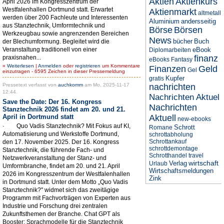
Aktien
Aktienkurs
April 2026 im Kongresszentrum der
Westfalenhallen Dortmund statt. Erwartet
Aktienmarkt
altmetall
werden über 200 Fachleute und Interessenten
Aluminium
andersseitig
aus Stanztechnik, Umformtechnik und
Börse
Börsen
Werkzeugbau sowie angrenzenden Bereichen
News
bücher
Buch
der Blechumformung. Begleitet wird die
Veranstaltung traditionell von einer
eBook
Diplomarbeiten
finanz
praxisnahen...
eBooks
Fantasy
»
Weiterlesen
|
Anmelden
oder
registrieren
um Kommentare
Finanzen
Geld
Gel
einzutragen - 6595 Zeichen in dieser Pressemeldung
Kupfer
gratis
Pressetext verfasst von
auchkomm
am Mo, 2025-11-17
nachrichten
12:44.
Nachrichten Aktuel
Save the Date: Der 16. Kongress
Nachrichten
Stanztechnik 2026 findet am 20. und 21.
April in Dortmund statt
Aktuell
new-ebooks
· Quo Vadis Stanztechnik? Mit Fokus auf KI,
Schrott
Romane
Automatisierung und Werkstoffe Dortmund,
schrottabholung
Schrottankauf
den 17. November 2025. Der 16. Kongress
schrottdemontage
Stanztechnik, die führende Fach- und
Schrotthandel
travel
Netzwerkveranstaltung der Stanz- und
wirtschaft
Verlag
Urlaub
Umformbranche, findet am 20. und 21. April
Wirtschaftsmeldungen
2026 im Kongresszentrum der Westfalenhallen
Zink
in Dortmund statt. Unter dem Motto „Quo Vadis
Stanztechnik?" widmet sich das zweitägige
Programm mit Fachvorträgen von Experten aus
Industrie und Forschung drei zentralen
Zukunftsthemen der Branche. Chat GPT als
Booster: Sprachmodelle für die Stanztechnik