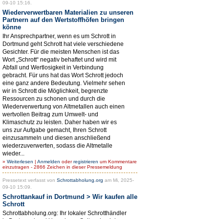
09-10 15:16.
Wiederverwertbaren Materialien zu unseren
Partnern auf den Wertstoffhöfen bringen
könne
Ihr Ansprechpartner, wenn es um Schrott in
Dortmund geht Schrott hat viele verschiedene
Gesichter. Für die meisten Menschen ist das
Wort „Schrott“ negativ behaftet und wird mit
Abfall und Wertlosigkeit in Verbindung
gebracht. Für uns hat das Wort Schrott jedoch
eine ganz andere Bedeutung. Vielmehr sehen
wir in Schrott die Möglichkeit, begrenzte
Ressourcen zu schonen und durch die
Wiederverwertung von Altmetallen auch einen
wertvollen Beitrag zum Umwelt- und
Klimaschutz zu leisten. Daher haben wir es
uns zur Aufgabe gemacht, Ihren Schrott
einzusammeln und diesen anschließend
wiederzuverwerten, sodass die Altmetalle
wieder...
»
Weiterlesen
|
Anmelden
oder
registrieren
um Kommentare
einzutragen - 2866 Zeichen in dieser Pressemeldung
Pressetext verfasst von
Schrottabholung.org
am Mi, 2025-
09-10 15:09.
Schrottankauf in Dortmund > Wir kaufen alle
Schrott
Schrottabholung.org: Ihr lokaler Schrotthändler