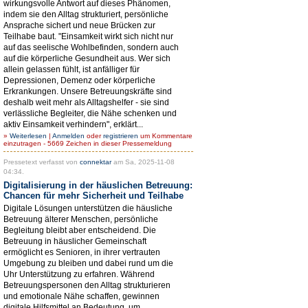
wirkungsvolle Antwort auf dieses Phänomen,
indem sie den Alltag strukturiert, persönliche
Ansprache sichert und neue Brücken zur
Teilhabe baut. "Einsamkeit wirkt sich nicht nur
auf das seelische Wohlbefinden, sondern auch
auf die körperliche Gesundheit aus. Wer sich
allein gelassen fühlt, ist anfälliger für
Depressionen, Demenz oder körperliche
Erkrankungen. Unsere Betreuungskräfte sind
deshalb weit mehr als Alltagshelfer - sie sind
verlässliche Begleiter, die Nähe schenken und
aktiv Einsamkeit verhindern", erklärt...
»
Weiterlesen
|
Anmelden
oder
registrieren
um Kommentare
einzutragen - 5669 Zeichen in dieser Pressemeldung
Pressetext verfasst von
connektar
am Sa, 2025-11-08
04:34.
Digitalisierung in der häuslichen Betreuung:
Chancen für mehr Sicherheit und Teilhabe
Digitale Lösungen unterstützen die häusliche
Betreuung älterer Menschen, persönliche
Begleitung bleibt aber entscheidend. Die
Betreuung in häuslicher Gemeinschaft
ermöglicht es Senioren, in ihrer vertrauten
Umgebung zu bleiben und dabei rund um die
Uhr Unterstützung zu erfahren. Während
Betreuungspersonen den Alltag strukturieren
und emotionale Nähe schaffen, gewinnen
digitale Hilfsmittel an Bedeutung, um