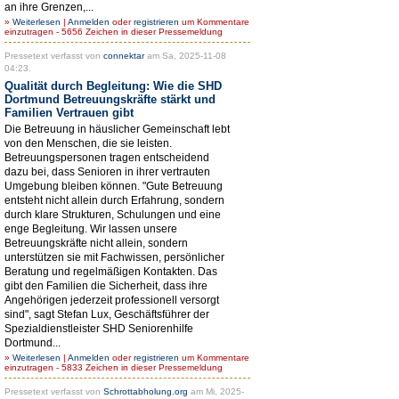
an ihre Grenzen,...
»
Weiterlesen
|
Anmelden
oder
registrieren
um Kommentare
einzutragen - 5656 Zeichen in dieser Pressemeldung
Pressetext verfasst von
connektar
am Sa, 2025-11-08
04:23.
Qualität durch Begleitung: Wie die SHD
Dortmund Betreuungskräfte stärkt und
Familien Vertrauen gibt
Die Betreuung in häuslicher Gemeinschaft lebt
von den Menschen, die sie leisten.
Betreuungspersonen tragen entscheidend
dazu bei, dass Senioren in ihrer vertrauten
Umgebung bleiben können. "Gute Betreuung
entsteht nicht allein durch Erfahrung, sondern
durch klare Strukturen, Schulungen und eine
enge Begleitung. Wir lassen unsere
Betreuungskräfte nicht allein, sondern
unterstützen sie mit Fachwissen, persönlicher
Beratung und regelmäßigen Kontakten. Das
gibt den Familien die Sicherheit, dass ihre
Angehörigen jederzeit professionell versorgt
sind", sagt Stefan Lux, Geschäftsführer der
Spezialdienstleister SHD Seniorenhilfe
Dortmund...
»
Weiterlesen
|
Anmelden
oder
registrieren
um Kommentare
einzutragen - 5833 Zeichen in dieser Pressemeldung
Pressetext verfasst von
Schrottabholung.org
am Mi, 2025-