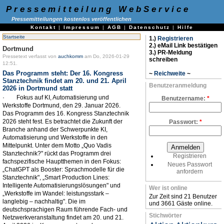
Pressemitteilung WebService
Pressemitteilungen kostenlos veröffentlichen
Kontakt
|
Impressum
|
AGB
|
Datenschutz
|
Hilfe
Startseite
1.)
Registrieren
2.) eMail Link bestätigen
Dortmund
3.) PR-Meldung
Pressetext verfasst von
auchkomm
am Do, 2026-01-29
schreiben
12:51.
Das Programm steht: Der 16. Kongress
~
Reichweite
~
Stanztechnik findet am 20. und 21. April
Benutzeranmeldung
2026 in Dortmund statt
· Fokus auf KI, Automatisierung und
Benutzername:
*
Werkstoffe Dortmund, den 29. Januar 2026.
Das Programm des 16. Kongress Stanztechnik
2026 steht fest. Es betrachtet die Zukunft der
Passwort:
*
Branche anhand der Schwerpunkte KI,
Automatisierung und Werkstoffe in den
Mittelpunkt. Unter dem Motto „Quo Vadis
Stanztechnik?" rückt das Programm drei
Registrieren
fachspezifische Hauptthemen in den Fokus:
Neues Passwort
„ChatGPT als Booster: Sprachmodelle für die
anfordern
Stanztechnik", „Smart Production Lines:
Intelligente Automatisierungslösungen" und
Wer ist online
„Werkstoffe im Wandel: leistungsstark –
Zur Zeit sind 21 Benutzer
langlebig – nachhaltig". Die im
und 3661 Gäste online.
deutschsprachigen Raum führende Fach- und
Stichwörter
Netzwerkveranstaltung findet am 20. und 21.