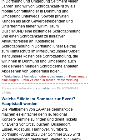
in Dortmund und Umgebung Seit mehr vielen
Jahren sind wir von Schrottankauf-NRW als
mobile Schrotthändler in Dortmund und
Umgebung unterwegs. Sowohl privaten
Kunden als auch Gewerbetreibenden und
Unternehmen bieten wir im Raum
DORTMUND eine kostenlose Schrottabholung
und einen Schrottankauf zu lukrativen
Ankaufspreisen an. Kostenlose
Schrottabholung in Dortmund: unser Beitrag
zum Klimaschutz Im Mittelpunkt unserer Arbeit
steht unsere kostenlose Schrottabholung, die
wir Ihnen in Dortmund und Umgebung auch
bei kleineren Mengen Schrott gerne anbieten.
Abgesehen von Sondermüll holen...
»
Weiterlesen
|
Anmelden
oder
registrieren
um Kommentare
einzutragen - 2606 Zeichen in dieser Pressemeldung
Pressetext verfasst von
connektar
am Di, 2025-06-17
07:59.
Welche Städte im Sommer zur Event?
Hauptstadt werden
Die Plattformen von 1A-Anzeigenmarkt.de
machen es einfacher denn je, regional
Konzert-Termine zu finden und direkt Tickets
für Events vor Ort zu buchen. Düsseldorf,
Essen, Augsburg, Hannover, Nürnberg,
Dortmund -?Juni 2025 Der Sommer 2025 wird
in ausgewählten deutschen Städten zur Event-