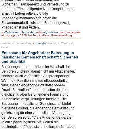
Sicherheit, Transparenz und Vernetzung zu
erhöhen. "Ein intelligenter Notrufknopf kann im
Ernstfall Leben retten, digitale
Pflegedokumentation erleichtert die
Zusammenarbeit zwischen Betreuungskraft,
Pflegedienst und Ärzten,...
»
Weiterlesen
|
Anmelden
oder
registrieren
um Kommentare
einzutragen - 5728 Zeichen in dieser Pressemeldung
Pressetext verfasst von
connektar
am Sa, 2025-11-08
04:28.
Entlastung für Angehörige: Betreuung in
häuslicher Gemeinschaft schafft Sicherheit
und Stabilität
Betreuungspersonen leben im Haushalt der
Senioren und sind damit nicht nur Alltagshelfer,
sondern auch verlässliche Ansprechpartner.
Wenn ein Familienmitglied pflegebedürftig
wird, stehen Angehörige oft unter hohem
Druck. Sie wollen für ihre Liebsten da sein,
gleichzeitig aber Beruf, eigene Familie und
persönliche Verpflichtungen meistern. Die
Betreuung in häuslicher Gemeinschaft bietet
hier eine Lösung, die Angehörige entlastet und
gleichzeitig für eine verlässliche Versorgung
der Senioren sorgt. "Viele Angehörige geraten
in ein Spannungsfeld: Sie wollen die
bestmögliche Pflege sicherstellen, stoßen aber