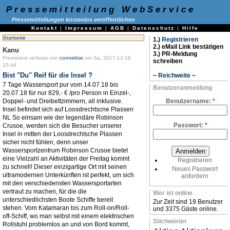
Pressemitteilung WebService
Pressemitteilungen kostenlos veröffentlichen
Kontakt
|
Impressum
|
AGB
|
Datenschutz
|
Hilfe
Startseite
1.)
Registrieren
2.) eMail Link bestätigen
Kanu
3.) PR-Meldung
Pressetext verfasst von
connektar
am Sa, 2017-12-16
schreiben
15:44.
Bist "Du" Reif für die Insel ?
~
Reichweite
~
7 Tage Wassersport pur vom 14.07.18 bis
Benutzeranmeldung
20.07.18 für nur 829,- € /pro Person in Einzel-,
Doppel- und Dreibettzimmern, all inklusive.
Benutzername:
*
Insel befindet sich auf Loosdrechtscne Plassen
NL So einsam wie der legendäre Robinson
Passwort:
*
Crusoe, werden sich die Besucher unserer
Insel in mitten der Loosdrechtsche Plassen
sicher nicht fühlen, denn unser
Wassersportzentrum Robinson Crusoe bietet
eine Vielzahl an Aktivitäten der Freitag kommt
Registrieren
zu schnell! Dieser einzigartige Ort mit seinen
Neues Passwort
ultramodernen Unterkünften ist perfekt, um sich
anfordern
mit den verschiedensten Wassersportarten
vertraut zu machen, für die die
Wer ist online
unterschiedlichsten Boote Schiffe bereit
Zur Zeit sind 19 Benutzer
stehen. Vom Katamaran bis zum Roll-on/Roll-
und 3375 Gäste online.
off-Schiff, wo man selbst mit einem elektrischen
Stichwörter
Rollstuhl problemlos an und von Bord kommt,