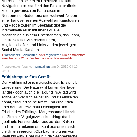
Nutzer einen schnellen Überblick. Die klare
Navigationsstruktur führt den Besucher direkt
zu den gewünschten Kanureisen in
Nordeuropa, Südeuropa und weltweit. Neben
einer handverlesenen Auswahl an Kanutouren
und Paddeltouren im Seekajak gibt die
Internetseite Auskunft über aktuelle
Nachrichten aus dem Unternehmen, das Team,
die Reiseleiter, Auszeichnungen,
Mitgliedschaften und Links zu den jeweiligen
Social-Media-Kanälen...
»
Weiterlesen
|
Anmelden
oder
registrieren
um Kommentare
einzutragen - 2189 Zeichen in dieser Pressemeldung
Pressetext verfasst von
prmaximus
am Di, 2016-04-19
08:11.
Frühjahrsputz fürs Gemüt
Der Frühling ist eine magische Zeit. Er steht für
Erneuerung. Die Natur wird bunter, die Tage
länger - doch auch die Taktung im Alltag wird
schneller. Wer sich selbst ab und zu Auszeiten
gönnt, erneuert seine Kräfte und erhält sich
über den Jahresverlauf Leichtigkeit und
Frische des Frühlings. Morgensonne blinzelt
ins Zimmer, Vogelgezwitscher dringt durchs
geöffnete Fenster. Jetzt raus auf den Balkon
und im Tag ankommen. Bunt präsentiert sich
die Unterseeregion. Obstbäume blühen von
Weiß bis Pink. Über die ruhige Seeoberfläche