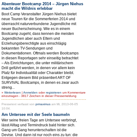
Abenteuer Bootcamp 2014 – Jürgen Niehus
macht die Wildnis erlebbar
Boot Camp Veranstalter Jürgen Niehus bietet
neue Touren für die Sommerferien 2014 und
überrascht naturverbundene Jugendliche mit
neuer Bucherscheinung. Wie es in einem
Bootcamp zugeht, dass kennen die meisten
Jugendlichen aber auch Eltern und
Erziehungsberechtigte aus einschlägig
bekannten TV-Sendungen und
Dokumentationen. Oftmals werden Bootcamps
in diesen Reportagen sehr einseitig betrachtet
– Als Einrichtungen, die unter militärischem
Drill geführt werden, in denen vor allem kein
Platz für Individualität oder Charakter bleibt.
Entgegen diesem Bild präsentiert ART OF
SURVIVAL Bootcamps, in denen es zwar auch
streng...
»
Weiterlesen
|
Anmelden
oder
registrieren
um Kommentare
einzutragen - 3817 Zeichen in dieser Pressemeldung
Pressetext verfasst von
prmaximus
am Mi, 2013-06-05
10:04.
Am Untersee mit der Seele baumeln
Wer seine freien Tage am Untersee verbringt,
lässt Alltag und Termindruck bald hinter sich.
Gang um Gang herunterschalten ist die
Devise. Und dann ist nur noch eins zu tun: die