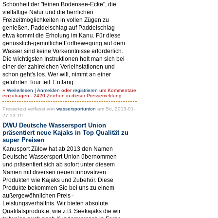
Schönheit der "feinen Bodensee-Ecke", die
vielfältige Natur und die herrlichen
Freizeitmöglichkeiten in vollen Zügen zu
genießen. Paddelschlag auf Paddelschlag
etwa kommt die Erholung im Kanu. Für diese
genüsslich-gemütliche Fortbewegung auf dem
Wasser sind keine Vorkenntnisse erforderlich.
Die wichtigsten Instruktionen holt man sich bei
einer der zahlreichen Verleihstationen und
schon geht's los. Wer will, nimmt an einer
geführten Tour teil. Entlang...
»
Weiterlesen
|
Anmelden
oder
registrieren
um Kommentare
einzutragen - 2420 Zeichen in dieser Pressemeldung
Pressetext verfasst von
wassersportunion
am So, 2013-01-
27 13:19.
DWU Deutsche Wassersport Union
präsentiert neue Kajaks in Top Qualität zu
super Preisen
Kanusport Zülow hat ab 2013 den Namen
Deutsche Wassersport Union übernommen
und präsentiert sich ab sofort unter diesem
Namen mit diversen neuen innovativen
Produkten wie Kajaks und Zubehör. Diese
Produkte bekommen Sie bei uns zu einem
außergewöhnlichen Preis -
Leistungsverhältnis. Wir bieten absolute
Qualitätsprodukte, wie z.B. Seekajaks die wir