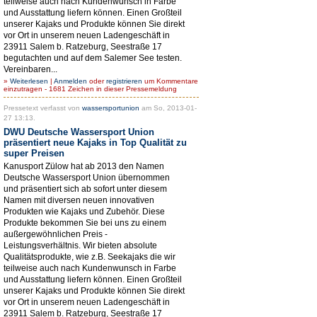
teilweise auch nach Kundenwunsch in Farbe
und Ausstattung liefern können. Einen Großteil
unserer Kajaks und Produkte können Sie direkt
vor Ort in unserem neuen Ladengeschäft in
23911 Salem b. Ratzeburg, Seestraße 17
begutachten und auf dem Salemer See testen.
Vereinbaren...
»
Weiterlesen
|
Anmelden
oder
registrieren
um Kommentare
einzutragen - 1681 Zeichen in dieser Pressemeldung
Pressetext verfasst von
wassersportunion
am So, 2013-01-
27 13:13.
DWU Deutsche Wassersport Union
präsentiert neue Kajaks in Top Qualität zu
super Preisen
Kanusport Zülow hat ab 2013 den Namen
Deutsche Wassersport Union übernommen
und präsentiert sich ab sofort unter diesem
Namen mit diversen neuen innovativen
Produkten wie Kajaks und Zubehör. Diese
Produkte bekommen Sie bei uns zu einem
außergewöhnlichen Preis -
Leistungsverhältnis. Wir bieten absolute
Qualitätsprodukte, wie z.B. Seekajaks die wir
teilweise auch nach Kundenwunsch in Farbe
und Ausstattung liefern können. Einen Großteil
unserer Kajaks und Produkte können Sie direkt
vor Ort in unserem neuen Ladengeschäft in
23911 Salem b. Ratzeburg, Seestraße 17