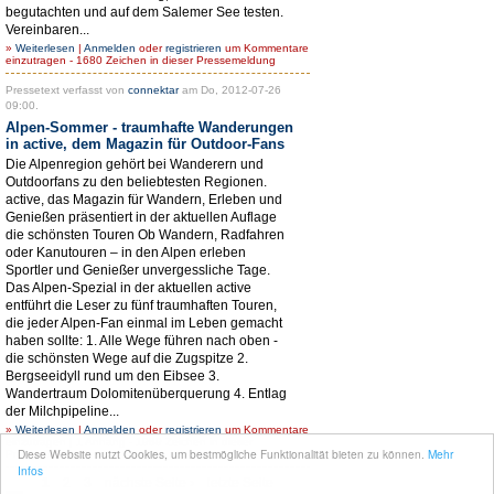
begutachten und auf dem Salemer See testen.
Vereinbaren...
»
Weiterlesen
|
Anmelden
oder
registrieren
um Kommentare
einzutragen - 1680 Zeichen in dieser Pressemeldung
Pressetext verfasst von
connektar
am Do, 2012-07-26
09:00.
Alpen-Sommer - traumhafte Wanderungen
in active, dem Magazin für Outdoor-Fans
Die Alpenregion gehört bei Wanderern und
Outdoorfans zu den beliebtesten Regionen.
active, das Magazin für Wandern, Erleben und
Genießen präsentiert in der aktuellen Auflage
die schönsten Touren Ob Wandern, Radfahren
oder Kanutouren – in den Alpen erleben
Sportler und Genießer unvergessliche Tage.
Das Alpen-Spezial in der aktuellen active
entführt die Leser zu fünf traumhaften Touren,
die jeder Alpen-Fan einmal im Leben gemacht
haben sollte: 1. Alle Wege führen nach oben -
die schönsten Wege auf die Zugspitze 2.
Bergseeidyll rund um den Eibsee 3.
Wandertraum Dolomitenüberquerung 4. Entlag
der Milchpipeline...
»
Weiterlesen
|
Anmelden
oder
registrieren
um Kommentare
einzutragen |
1 Anhang
- 1989 Zeichen in dieser
Diese Website nutzt Cookies, um bestmögliche Funktionalität bieten zu können.
Mehr
Pressemeldung
Infos
1
2
3
nächste Seite ›
letzte Seite