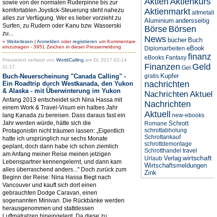
Aktien
Aktienkurs
sowie von der normalen Ruderpinne bis zur
komfortablen Joystick-Steuerung steht nahezu
Aktienmarkt
altmetall
alles zur Verfügung. Wer es lieber vorzieht zu
Aluminium
andersseitig
Surfen, zu Rudern oder Kanu bzw. Wasserski
Börse
Börsen
zu...
News
bücher
Buch
»
Weiterlesen
|
Anmelden
oder
registrieren
um Kommentare
einzutragen - 3951 Zeichen in dieser Pressemeldung
eBook
Diplomarbeiten
finanz
eBooks
Fantasy
Pressetext verfasst von
WorldCalling
am Di, 2017-02-14
Finanzen
Geld
11:17.
Gel
Kupfer
Buch-Neuerscheinung "Canada Calling" -
gratis
nachrichten
Ein Roadtrip durch Westkanada, den Yukon
& Alaska - mit Überwinterung im Yukon
Nachrichten Aktuel
Anfang 2013 entscheidet sich Nina Hassa mit
Nachrichten
einem Work & Travel-Visum ein halbes Jahr
Aktuell
lang Kanada zu bereisen. Dass daraus fast ein
new-ebooks
Jahr werden würde, hätte sich die
Schrott
Romane
schrottabholung
Protagonistin nicht träumen lassen: „Eigentlich
Schrottankauf
hatte ich ursprünglich nur sechs Monate
schrottdemontage
geplant, doch dann habe ich schon ziemlich
Schrotthandel
travel
am Anfang meiner Reise meinen jetzigen
wirtschaft
Verlag
Urlaub
Lebenspartner kennengelernt, und dann kam
Wirtschaftsmeldungen
alles überraschend anders..." Doch zurück zum
Zink
Beginn der Reise: Nina Hassa fliegt nach
Vancouver und kauft sich dort einen
gebrauchten Dodge Caravan, einen
sogenannten Minivan. Die Rückbänke werden
herausgenommen und stattdessen
Luftmatratzen hineingelegt. Da diese zu