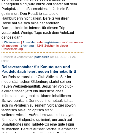
unbequem sind, wird kurze Zeit später auf dem
Parkplatz eines Baumarktes einfach ein Bett
gezimmert. Den Roadtrip startet die
Hamburgerin nicht allein. Bereits vor ihrer
Reise hat sie sich mit einer anderen
Backpackerin im Internet für diesen Trip
verabredet. Wenige Tage nach dem Autokauf
geht es dann...
»
Weiterlesen
|
Anmelden
oder
registrieren
um Kommentare
einzutragen |
1 Anhang
- 4248 Zeichen in dieser
Pressemeldung
Pressetext verfasst von
potthast45
am Di, 2017-01-24
09:35.
Reiseveranstalter für Kanutouren und
Paddelurlaub feiert neuen Internetauftritt
Der Reiseveranstalter Club Aktiv mit Sitz im
niedersächischen Oldenburg startet seinen
neuen Webseitenauftritt. Besucher von club-
aktiv.de finden jetzt ein übersichtliches
Informationsangebot mit klaren inhaltlichen
Schwerpunkten. Der neue Internetauftritt hat
sich im Vergleich zu seinem Vorgänger sowohl
technisch als auch optisch stark
weiterentwickelt. Außerdem wurde das Layout
für mobile Endgeräte optimiert, um auch auf
Smartphones und Tablet-PCs eine gute Figur
zu machen. Bereits auf der Startseite erhält der