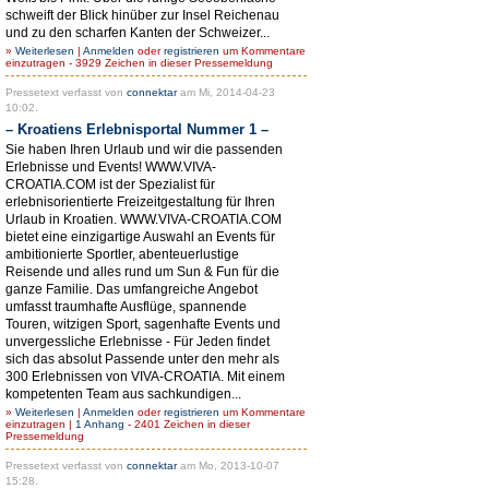
schweift der Blick hinüber zur Insel Reichenau
und zu den scharfen Kanten der Schweizer...
»
Weiterlesen
|
Anmelden
oder
registrieren
um Kommentare
einzutragen - 3929 Zeichen in dieser Pressemeldung
Pressetext verfasst von
connektar
am Mi, 2014-04-23
10:02.
– Kroatiens Erlebnisportal Nummer 1 –
Sie haben Ihren Urlaub und wir die passenden
Erlebnisse und Events! WWW.VIVA-
CROATIA.COM ist der Spezialist für
erlebnisorientierte Freizeitgestaltung für Ihren
Urlaub in Kroatien. WWW.VIVA-CROATIA.COM
bietet eine einzigartige Auswahl an Events für
ambitionierte Sportler, abenteuerlustige
Reisende und alles rund um Sun & Fun für die
ganze Familie. Das umfangreiche Angebot
umfasst traumhafte Ausflüge, spannende
Touren, witzigen Sport, sagenhafte Events und
unvergessliche Erlebnisse - Für Jeden findet
sich das absolut Passende unter den mehr als
300 Erlebnissen von VIVA-CROATIA. Mit einem
kompetenten Team aus sachkundigen...
»
Weiterlesen
|
Anmelden
oder
registrieren
um Kommentare
einzutragen |
1 Anhang
- 2401 Zeichen in dieser
Pressemeldung
Pressetext verfasst von
connektar
am Mo, 2013-10-07
15:28.