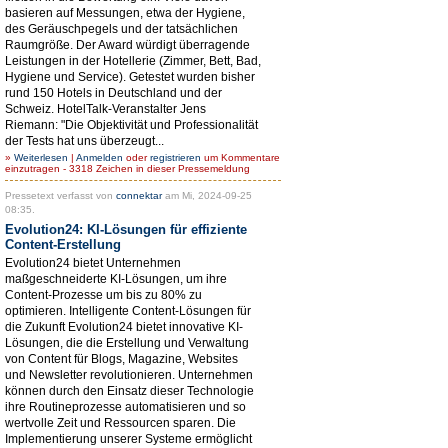
basieren auf Messungen, etwa der Hygiene,
des Geräuschpegels und der tatsächlichen
Raumgröße. Der Award würdigt überragende
Leistungen in der Hotellerie (Zimmer, Bett, Bad,
Hygiene und Service). Getestet wurden bisher
rund 150 Hotels in Deutschland und der
Schweiz. HotelTalk-Veranstalter Jens
Riemann: "Die Objektivität und Professionalität
der Tests hat uns überzeugt...
»
Weiterlesen
|
Anmelden
oder
registrieren
um Kommentare
einzutragen - 3318 Zeichen in dieser Pressemeldung
Pressetext verfasst von
connektar
am Mi, 2024-09-25
08:35.
Evolution24: KI-Lösungen für effiziente
Content-Erstellung
Evolution24 bietet Unternehmen
maßgeschneiderte KI-Lösungen, um ihre
Content-Prozesse um bis zu 80% zu
optimieren. Intelligente Content-Lösungen für
die Zukunft Evolution24 bietet innovative KI-
Lösungen, die die Erstellung und Verwaltung
von Content für Blogs, Magazine, Websites
und Newsletter revolutionieren. Unternehmen
können durch den Einsatz dieser Technologie
ihre Routineprozesse automatisieren und so
wertvolle Zeit und Ressourcen sparen. Die
Implementierung unserer Systeme ermöglicht