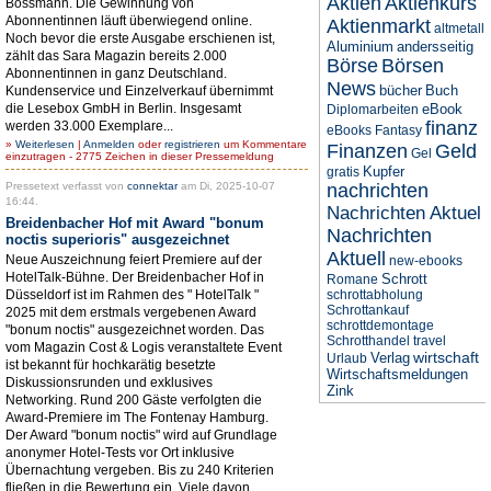
Aktien
Aktienkurs
Bossmann. Die Gewinnung von
Abonnentinnen läuft überwiegend online.
Aktienmarkt
altmetall
Noch bevor die erste Ausgabe erschienen ist,
Aluminium
andersseitig
zählt das Sara Magazin bereits 2.000
Börse
Börsen
Abonnentinnen in ganz Deutschland.
News
bücher
Buch
Kundenservice und Einzelverkauf übernimmt
die Lesebox GmbH in Berlin. Insgesamt
eBook
Diplomarbeiten
finanz
werden 33.000 Exemplare...
eBooks
Fantasy
»
Weiterlesen
|
Anmelden
oder
registrieren
um Kommentare
Finanzen
Geld
Gel
einzutragen - 2775 Zeichen in dieser Pressemeldung
Kupfer
gratis
Pressetext verfasst von
connektar
am Di, 2025-10-07
nachrichten
16:44.
Nachrichten Aktuel
Breidenbacher Hof mit Award "bonum
Nachrichten
noctis superioris" ausgezeichnet
Aktuell
Neue Auszeichnung feiert Premiere auf der
new-ebooks
HotelTalk-Bühne. Der Breidenbacher Hof in
Schrott
Romane
Düsseldorf ist im Rahmen des " HotelTalk "
schrottabholung
Schrottankauf
2025 mit dem erstmals vergebenen Award
schrottdemontage
"bonum noctis" ausgezeichnet worden. Das
Schrotthandel
travel
vom Magazin Cost & Logis veranstaltete Event
wirtschaft
Verlag
Urlaub
ist bekannt für hochkarätig besetzte
Wirtschaftsmeldungen
Diskussionsrunden und exklusives
Zink
Networking. Rund 200 Gäste verfolgten die
Award-Premiere im The Fontenay Hamburg.
Der Award "bonum noctis" wird auf Grundlage
anonymer Hotel-Tests vor Ort inklusive
Übernachtung vergeben. Bis zu 240 Kriterien
fließen in die Bewertung ein. Viele davon