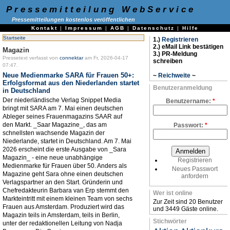
Pressemitteilung WebService
Pressemitteilungen kostenlos veröffentlichen
Kontakt
|
Impressum
|
AGB
|
Datenschutz
|
Hilfe
Startseite
1.)
Registrieren
2.) eMail Link bestätigen
Magazin
3.) PR-Meldung
Pressetext verfasst von
connektar
am Fr, 2026-04-17
schreiben
07:47.
Neue Medienmarke SARA für Frauen 50+:
~
Reichweite
~
Erfolgsformat aus den Niederlanden startet
Benutzeranmeldung
in Deutschland
Der niederländische Verlag Snippet Media
Benutzername:
*
bringt mit SARA am 7. Mai einen deutschen
Ableger seines Frauenmagazins SAAR auf
den Markt. _Saar Magazine_, das am
Passwort:
*
schnellsten wachsende Magazin der
Niederlande, startet in Deutschland. Am 7. Mai
2026 erscheint die erste Ausgabe von _Sara
Magazin_ - eine neue unabhängige
Registrieren
Medienmarke für Frauen über 50. Anders als
Neues Passwort
Magazine geht Sara ohne einen deutschen
anfordern
Verlagspartner an den Start. Gründerin und
Chefredakteurin Barbara van Erp stemmt den
Wer ist online
Markteintritt mit einem kleinen Team von sechs
Zur Zeit sind 20 Benutzer
Frauen aus Amsterdam. Produziert wird das
und 3449 Gäste online.
Magazin teils in Amsterdam, teils in Berlin,
Stichwörter
unter der redaktionellen Leitung von Nadja