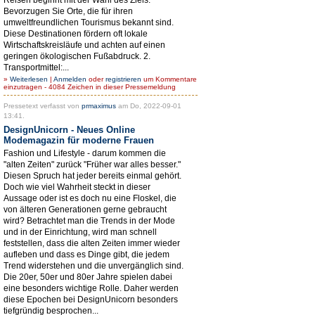
Bevorzugen Sie Orte, die für ihren
umweltfreundlichen Tourismus bekannt sind.
Diese Destinationen fördern oft lokale
Wirtschaftskreisläufe und achten auf einen
geringen ökologischen Fußabdruck. 2.
Transportmittel:...
»
Weiterlesen
|
Anmelden
oder
registrieren
um Kommentare
einzutragen - 4084 Zeichen in dieser Pressemeldung
Pressetext verfasst von
prmaximus
am Do, 2022-09-01
13:41.
DesignUnicorn - Neues Online
Modemagazin für moderne Frauen
Fashion und Lifestyle - darum kommen die
"alten Zeiten" zurück "Früher war alles besser."
Diesen Spruch hat jeder bereits einmal gehört.
Doch wie viel Wahrheit steckt in dieser
Aussage oder ist es doch nu eine Floskel, die
von älteren Generationen gerne gebraucht
wird? Betrachtet man die Trends in der Mode
und in der Einrichtung, wird man schnell
feststellen, dass die alten Zeiten immer wieder
aufleben und dass es Dinge gibt, die jedem
Trend widerstehen und die unvergänglich sind.
Die 20er, 50er und 80er Jahre spielen dabei
eine besonders wichtige Rolle. Daher werden
diese Epochen bei DesignUnicorn besonders
tiefgründig besprochen...