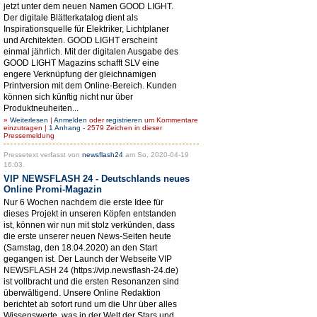
jetzt unter dem neuen Namen GOOD LIGHT.
Der digitale Blätterkatalog dient als
Inspirationsquelle für Elektriker, Lichtplaner
und Architekten. GOOD LIGHT erscheint
einmal jährlich. Mit der digitalen Ausgabe des
GOOD LIGHT Magazins schafft SLV eine
engere Verknüpfung der gleichnamigen
Printversion mit dem Online-Bereich. Kunden
können sich künftig nicht nur über
Produktneuheiten...
»
Weiterlesen
|
Anmelden
oder
registrieren
um Kommentare
einzutragen |
1 Anhang
- 2579 Zeichen in dieser
Pressemeldung
Pressetext verfasst von
newsflash24
am So, 2020-04-19
16:03.
VIP NEWSFLASH 24 - Deutschlands neues
Online Promi-Magazin
Nur 6 Wochen nachdem die erste Idee für
dieses Projekt in unseren Köpfen entstanden
ist, können wir nun mit stolz verkünden, dass
die erste unserer neuen News-Seiten heute
(Samstag, den 18.04.2020) an den Start
gegangen ist. Der Launch der Webseite VIP
NEWSFLASH 24 (https://vip.newsflash-24.de)
ist vollbracht und die ersten Resonanzen sind
überwältigend. Unsere Online Redaktion
berichtet ab sofort rund um die Uhr über alles
Wissenswerte, was in der Welt der Stars und