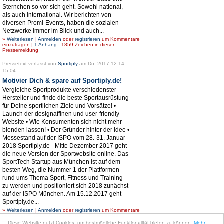
Sternchen so vor sich geht. Sowohl national,
als auch international. Wir berichten von
diversen Promi-Events, haben die sozialen
Netzwerke immer im Blick und auch...
»
Weiterlesen
|
Anmelden
oder
registrieren
um Kommentare
einzutragen |
1 Anhang
- 1859 Zeichen in dieser
Pressemeldung
Pressetext verfasst von
Sportiply
am Do, 2017-12-14
15:04.
Motivier Dich & spare auf Sportiply.de!
Vergleiche Sportprodukte verschiedenster
Hersteller und finde die beste Sportausrüstung
für Deine sportlichen Ziele und Vorsätze! •
Launch der designaffinen und user-friendly
Website • Wie Konsumenten sich nicht mehr
blenden lassen! • Der Gründer hinter der Idee •
Messestand auf der ISPO vom 28.-31. Januar
2018 Sportiply.de - Mitte Dezember 2017 geht
die neue Version der Sportwebsite online. Das
SportTech Startup aus München ist auf dem
besten Weg, die Nummer 1 der Plattformen
rund ums Thema Sport, Fitness und Training
zu werden und positioniert sich 2018 zunächst
auf der ISPO München. Am 15.12.2017 geht
Sportiply.de...
»
Weiterlesen
|
Anmelden
oder
registrieren
um Kommentare
einzutragen - 3893 Zeichen in dieser Pressemeldung
Diese Website nutzt Cookies, um bestmögliche Funktionalität bieten zu können.
Mehr