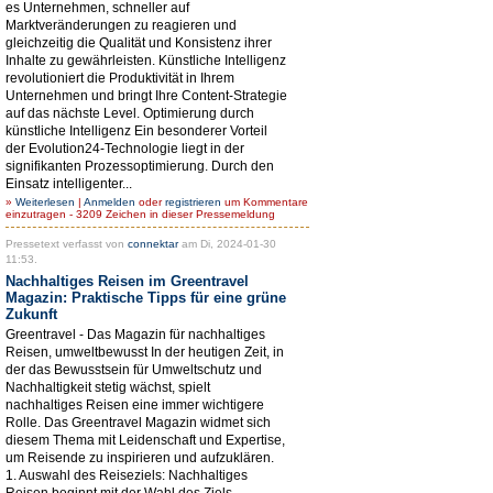
es Unternehmen, schneller auf
Marktveränderungen zu reagieren und
gleichzeitig die Qualität und Konsistenz ihrer
Inhalte zu gewährleisten. Künstliche Intelligenz
revolutioniert die Produktivität in Ihrem
Unternehmen und bringt Ihre Content-Strategie
auf das nächste Level. Optimierung durch
künstliche Intelligenz Ein besonderer Vorteil
der Evolution24-Technologie liegt in der
signifikanten Prozessoptimierung. Durch den
Einsatz intelligenter...
»
Weiterlesen
|
Anmelden
oder
registrieren
um Kommentare
einzutragen - 3209 Zeichen in dieser Pressemeldung
Pressetext verfasst von
connektar
am Di, 2024-01-30
11:53.
Nachhaltiges Reisen im Greentravel
Magazin: Praktische Tipps für eine grüne
Zukunft
Greentravel - Das Magazin für nachhaltiges
Reisen, umweltbewusst In der heutigen Zeit, in
der das Bewusstsein für Umweltschutz und
Nachhaltigkeit stetig wächst, spielt
nachhaltiges Reisen eine immer wichtigere
Rolle. Das Greentravel Magazin widmet sich
diesem Thema mit Leidenschaft und Expertise,
um Reisende zu inspirieren und aufzuklären.
1. Auswahl des Reiseziels: Nachhaltiges
Reisen beginnt mit der Wahl des Ziels.