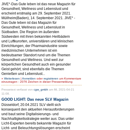
JIVE*-Das Gute leben ist das neue Magazin für
Gesundheit, Wellness und Lebenslust und
erscheint erstmalig am 29. September 2021.
Müllheim(Baden), 14. September 2021. JIVE* -
Das Gute leben ist das Magazin für
Gesundheit, Wellness und Lebenslust in
Südbaden. Die Region im äußersten
Südwesten mit ihren bekannten Heilbädern
und Luftkurorten, universitären und klinischen
Einrichtungen, der Pharmaindustrie sowie
medizinischen Unternehmen ist ein
bedeutsamer Standort rund um die Themen
Gesundheit und Wellness. Und weil zur
körperlichen Gesundheit auch ein gesunder
Geist gehört, sind ebenfalls die Themen
Genießen und Lebenslust...
»
Weiterlesen
|
Anmelden
oder
registrieren
um Kommentare
einzutragen - 2076 Zeichen in dieser Pressemeldung
Pressetext verfasst von
cgw_gmbh
am Mi, 2021-04-21
11:08.
GOOD LIGHT: Das neue SLV Magazin
Düsseldorf, 20.04.2021 SLV stellt sich
konsequent den aktuellen Herausforderungen
und baut seine Digitalisierungs- und
Nachhaltigkeitsstrategie weiter aus: Das unter
Licht-Experten bereits bekannte Magazin für
Licht- und Beleuchtungslösungen erscheint