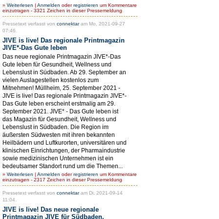
»
Weiterlesen
|
Anmelden
oder
registrieren
um Kommentare
einzutragen - 3321 Zeichen in dieser Pressemeldung
Pressetext verfasst von
connektar
am Mo, 2021-09-27
07:46.
JIVE is live! Das regionale Printmagazin
JIVE*-Das Gute leben
Das neue regionale Printmagazin JIVE*-Das
Gute leben für Gesundheit, Wellness und
Lebenslust in Südbaden. Ab 29. September an
vielen Auslagestellen kostenlos zum
Mitnehmen! Müllheim, 25. September 2021 -
JIVE is live! Das regionale Printmagazin JIVE*-
Das Gute leben erscheint erstmalig am 29.
September 2021. JIVE* - Das Gute leben ist
das Magazin für Gesundheit, Wellness und
Lebenslust in Südbaden. Die Region im
äußersten Südwesten mit ihren bekannten
Heilbädern und Luftkurorten, universitären und
klinischen Einrichtungen, der Pharmaindustrie
sowie medizinischen Unternehmen ist ein
bedeutsamer Standort rund um die Themen...
»
Weiterlesen
|
Anmelden
oder
registrieren
um Kommentare
einzutragen - 2317 Zeichen in dieser Pressemeldung
Pressetext verfasst von
connektar
am Di, 2021-09-14
11:04.
JIVE is live! Das neue regionale
Printmagazin JIVE für Südbaden.