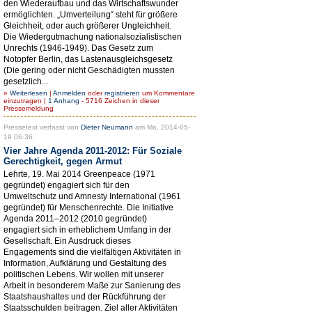
den Wiederaufbau und das Wirtschaftswunder
ermöglichten. „Umverteilung“ steht für größere
Gleichheit, oder auch größerer Ungleichheit.
Die Wiedergutmachung nationalsozialistischen
Unrechts (1946-1949). Das Gesetz zum
Notopfer Berlin, das Lastenausgleichsgesetz
(Die gering oder nicht Geschädigten mussten
gesetzlich...
»
Weiterlesen
|
Anmelden
oder
registrieren
um Kommentare
einzutragen |
1 Anhang
- 5716 Zeichen in dieser
Pressemeldung
Pressetext verfasst von
Dieter Neumann
am Mo, 2014-05-
19 06:36.
Vier Jahre Agenda 2011-2012: Für Soziale
Gerechtigkeit, gegen Armut
Lehrte, 19. Mai 2014 Greenpeace (1971
gegründet) engagiert sich für den
Umweltschutz und Amnesty International (1961
gegründet) für Menschenrechte. Die Initiative
Agenda 2011–2012 (2010 gegründet)
engagiert sich in erheblichem Umfang in der
Gesellschaft. Ein Ausdruck dieses
Engagements sind die vielfältigen Aktivitäten in
Information, Aufklärung und Gestaltung des
politischen Lebens. Wir wollen mit unserer
Arbeit in besonderem Maße zur Sanierung des
Staatshaushaltes und der Rückführung der
Staatsschulden beitragen. Ziel aller Aktivitäten