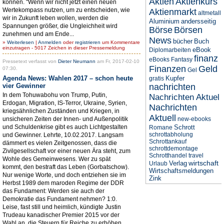
Aktien
Aktienkurs
können. "Wenn wir nicht jetzt einen neuen
Wertekompass nutzen, um zu entscheiden, wie
Aktienmarkt
altmetall
wir in Zukunft leben wollen, werden die
Aluminium
andersseitig
Spannungen größer, die Ungleichheit wird
Börse
Börsen
zunehmen und am Ende...
News
bücher
Buch
»
Weiterlesen
|
Anmelden
oder
registrieren
um Kommentare
einzutragen - 5017 Zeichen in dieser Pressemeldung
eBook
Diplomarbeiten
finanz
eBooks
Fantasy
Pressetext verfasst von
Dieter Neumann
am Fr, 2017-02-10
Finanzen
Geld
07:30.
Gel
Agenda News: Wahlen 2017 – schon heute
Kupfer
gratis
vier Gewinner
nachrichten
In dem Tohuwabohu von Trump, Putin,
Nachrichten Aktuel
Erdogan, Migration, IS-Terror, Ukraine, Syrien,
Nachrichten
kriegsähnlichen Zuständen und Kriegen, in
Aktuell
unsicheren Zeiten der Innen- und Außenpolitik
new-ebooks
und Schuldenkrise gibt es auch Lichtgestalten
Schrott
Romane
schrottabholung
und Gewinner. Lehrte, 10.02.2017. Langsam
Schrottankauf
dämmert es vielen Zeitgenossen, dass die
schrottdemontage
Zivilgesellschaft vor einer neuen Ära steht, zum
Schrotthandel
travel
Wohle des Gemeinwesens. Wer zu spät
wirtschaft
Verlag
Urlaub
kommt, den bestraft das Leben (Gorbatschow).
Wirtschaftsmeldungen
Nur wenige Worte, und doch entziehen sie im
Zink
Herbst 1989 dem maroden Regime der DDR
das Fundament: Werden sie auch der
Demokratie das Fundament nehmen? 1:0.
Leise, fast still und heimlich, kündigte Justin
Trudeau kanadischer Premier 2015 vor der
Wahl an, die Steuern für Reiche zu erhöhen