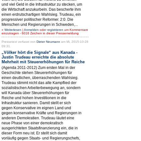
und viel Geld in die Infrastruktur zu stecken, um
die Wirtschaft anzukurbeln. Das bescherte ihm
einen erdrutschartigen Wahlsieg. Trudeau, ein
progressiver politischer Reformer. 2:0. Die
Menschen und Regierungen in Schweden,...
»
Weiterlesen
|
Anmelden
oder
registrieren
um Kommentare
einzutragen - 6016 Zeichen in dieser Pressemeldung
Pressetext verfasst von
Dieter Neumann
am Mi, 2015-10-28
09:31.
„Völker hört die Signale“ aus Kanada -
Justin Trudeau erreichte die absolute
Mehrheit mit Steuererhöhungen für Reiche
(Agenda 2011-2012) Zum ersten Mal in der
Geschichte stehen Steuererhöhungen für
einen deutlichen, überraschenden Wahlsieg.
Trudeau stimmt nicht das alte Kampflied der
sozialistischen Arbeiterbewegung an, sondern
will Kanada über Steuererhöhungen für
Reiche und hohen Investitionen in die
Infrastruktur sanieren. Damit stellt er sich
gegen Konservative im eignen Land und
gegen konservative Kräfte und Regierungen in
anderen Demokratien. Trudeau läutet eine
neue Phase von einer demokratisch
ausgerichteten Staatsfinanzierung ein, die in
dieser Form neu ist. Er stellt sich damit
vorläufig gegen Staats- und Regierungschefs,