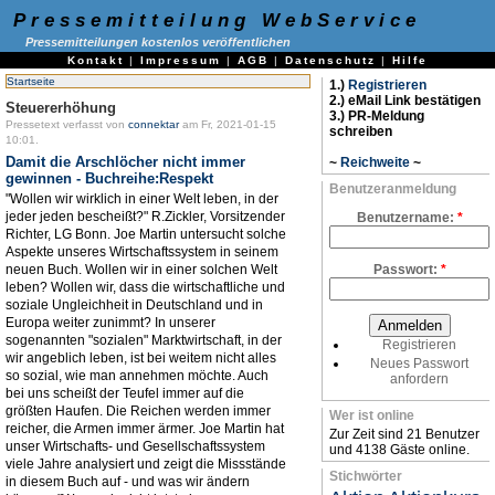
Pressemitteilung WebService
Pressemitteilungen kostenlos veröffentlichen
Kontakt
|
Impressum
|
AGB
|
Datenschutz
|
Hilfe
Startseite
1.)
Registrieren
2.) eMail Link bestätigen
Steuererhöhung
3.) PR-Meldung
Pressetext verfasst von
connektar
am Fr, 2021-01-15
schreiben
10:01.
Damit die Arschlöcher nicht immer
~
Reichweite
~
gewinnen - Buchreihe:Respekt
Benutzeranmeldung
"Wollen wir wirklich in einer Welt leben, in der
jeder jeden bescheißt?" R.Zickler, Vorsitzender
Benutzername:
*
Richter, LG Bonn. Joe Martin untersucht solche
Aspekte unseres Wirtschaftssystem in seinem
neuen Buch. Wollen wir in einer solchen Welt
Passwort:
*
leben? Wollen wir, dass die wirtschaftliche und
soziale Ungleichheit in Deutschland und in
Europa weiter zunimmt? In unserer
sogenannten "sozialen" Marktwirtschaft, in der
Registrieren
wir angeblich leben, ist bei weitem nicht alles
Neues Passwort
so sozial, wie man annehmen möchte. Auch
anfordern
bei uns scheißt der Teufel immer auf die
größten Haufen. Die Reichen werden immer
Wer ist online
reicher, die Armen immer ärmer. Joe Martin hat
Zur Zeit sind 21 Benutzer
unser Wirtschafts- und Gesellschaftssystem
und 4138 Gäste online.
viele Jahre analysiert und zeigt die Missstände
Stichwörter
in diesem Buch auf - und was wir ändern