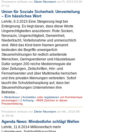
Pressetext verfasst von
Dieter Neumann
am Fr, 2015-03-06
07:31.
Union für Soziale Sicherheit: Umverteilung
– Ein hässliches Wort
Lehrte, 6.3.2015 Eine Steigerung liegt bei
Enteignung. Es liegt daran, dass diese Worte
Ungerechtigkeiten assoziieren: Rote Socken,
Neonazis, Ungerechtigkeit, Gemeinheit,
Niedertracht, Vorteilsnahme und unmenschlich
sind. Wird das Kind beim Namen genannt
bedeuten die Begriffe unweigerlich
Steuererhöhungen für redlich arbeitende
Menschen, Geringverdiener und Häuslebauer.
Dafür sorgen 200 reiche Medienmogule die
über Zeitungen, Zeitschriften, Hör- und
Fernsehsender und über Multimedia herrschen
und ihre privaten Meinungen verbreiten. Sofort
taucht die Schutzbehauptung auf, dass bei
Steuererhöhungen Unternehmen ihre
Betriebe...
»
Weiterlesen
|
Anmelden
oder
registrieren
um Kommentare
einzutragen |
1 Anhang
- 4949 Zeichen in dieser
Pressemeldung
Pressetext verfasst von
Dieter Neumann
am Mo, 2014-08-
11 06:08.
Agenda News: Mindestlohn schlägt Wellen
Lehrte, 11.8.2014 Millionenfach mehr
Lohnsteuern, Solidaritätszuschlag,