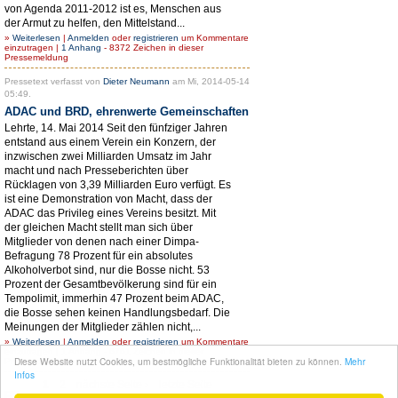
von Agenda 2011-2012 ist es, Menschen aus
der Armut zu helfen, den Mittelstand...
»
Weiterlesen
|
Anmelden
oder
registrieren
um Kommentare
einzutragen |
1 Anhang
- 8372 Zeichen in dieser
Pressemeldung
Pressetext verfasst von
Dieter Neumann
am Mi, 2014-05-14
05:49.
ADAC und BRD, ehrenwerte Gemeinschaften
Lehrte, 14. Mai 2014 Seit den fünfziger Jahren
entstand aus einem Verein ein Konzern, der
inzwischen zwei Milliarden Umsatz im Jahr
macht und nach Presseberichten über
Rücklagen von 3,39 Milliarden Euro verfügt. Es
ist eine Demonstration von Macht, dass der
ADAC das Privileg eines Vereins besitzt. Mit
der gleichen Macht stellt man sich über
Mitglieder von denen nach einer Dimpa-
Befragung 78 Prozent für ein absolutes
Alkoholverbot sind, nur die Bosse nicht. 53
Prozent der Gesamtbevölkerung sind für ein
Tempolimit, immerhin 47 Prozent beim ADAC,
die Bosse sehen keinen Handlungsbedarf. Die
Meinungen der Mitglieder zählen nicht,...
»
Weiterlesen
|
Anmelden
oder
registrieren
um Kommentare
einzutragen |
1 Anhang
- 6761 Zeichen in dieser
Diese Website nutzt Cookies, um bestmögliche Funktionalität bieten zu können.
Mehr
Pressemeldung
Infos
1
2
nächste Seite ›
letzte Seite