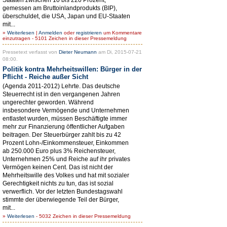
gemessen am Bruttoinlandprodukts (BIP),
überschuldet, die USA, Japan und EU-Staaten
mit...
»
Weiterlesen
|
Anmelden
oder
registrieren
um Kommentare
einzutragen - 5101 Zeichen in dieser Pressemeldung
Pressetext verfasst von
Dieter Neumann
am Di, 2015-07-21
08:00.
Politik kontra Mehrheitswillen: Bürger in der
Pflicht - Reiche außer Sicht
(Agenda 2011-2012) Lehrte. Das deutsche
Steuerrecht ist in den vergangenen Jahren
ungerechter geworden. Während
insbesondere Vermögende und Unternehmen
entlastet wurden, müssen Beschäftigte immer
mehr zur Finanzierung öffentlicher Aufgaben
beitragen. Der Steuerbürger zahlt bis zu 42
Prozent Lohn-/Einkommensteuer, Einkommen
ab 250.000 Euro plus 3% Reichensteuer,
Unternehmen 25% und Reiche auf ihr privates
Vermögen keinen Cent. Das ist nicht der
Mehrheitswille des Volkes und hat mit sozialer
Gerechtigkeit nichts zu tun, das ist sozial
verwerflich. Vor der letzten Bundestagswahl
stimmte der überwiegende Teil der Bürger,
mit...
»
Weiterlesen
- 5032 Zeichen in dieser Pressemeldung