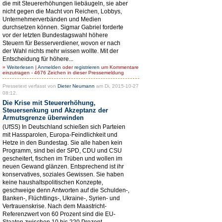
die mit Steuererhöhungen liebäugeln, sie aber
nicht gegen die Macht von Reichen, Lobbys,
Unternehmerverbänden und Medien
durchsetzen können. Sigmar Gabriel forderte
vor der letzten Bundestagswahl höhere
Steuern für Besserverdiener, wovon er nach
der Wahl nichts mehr wissen wollte. Mit der
Entscheidung für höhere...
»
Weiterlesen
|
Anmelden
oder
registrieren
um Kommentare
einzutragen - 4676 Zeichen in dieser Pressemeldung
Pressetext verfasst von
Dieter Neumann
am Di, 2015-10-27
08:12.
Die Krise mit Steuererhöhung,
Steuersenkung und Akzeptanz der
Armutsgrenze überwinden
(UfSS) In Deutschland schießen sich Parteien
mit Hassparolen, Europa-Feindlichkeit und
Hetze in den Bundestag. Sie alle haben kein
Programm, sind bei der SPD, CDU und CSU
gescheitert, fischen im Trüben und wollen im
neuen Gewand glänzen. Entsprechend ist ihr
konservatives, soziales Gewissen. Sie haben
keine haushaltspolitischen Konzepte,
geschweige denn Antworten auf die Schulden-,
Banken-, Flüchtlings-, Ukraine-, Syrien- und
Vertrauenskrise. Nach dem Maastricht-
Referenzwert von 60 Prozent sind die EU-
Staaten zwischen 10 bis 220 Prozent,