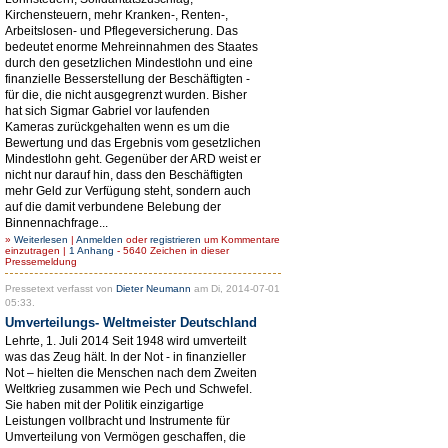
Kirchensteuern, mehr Kranken-, Renten-,
Arbeitslosen- und Pflegeversicherung. Das
bedeutet enorme Mehreinnahmen des Staates
durch den gesetzlichen Mindestlohn und eine
finanzielle Besserstellung der Beschäftigten -
für die, die nicht ausgegrenzt wurden. Bisher
hat sich Sigmar Gabriel vor laufenden
Kameras zurückgehalten wenn es um die
Bewertung und das Ergebnis vom gesetzlichen
Mindestlohn geht. Gegenüber der ARD weist er
nicht nur darauf hin, dass den Beschäftigten
mehr Geld zur Verfügung steht, sondern auch
auf die damit verbundene Belebung der
Binnennachfrage...
»
Weiterlesen
|
Anmelden
oder
registrieren
um Kommentare
einzutragen |
1 Anhang
- 5640 Zeichen in dieser
Pressemeldung
Pressetext verfasst von
Dieter Neumann
am Di, 2014-07-01
05:33.
Umverteilungs- Weltmeister Deutschland
Lehrte, 1. Juli 2014 Seit 1948 wird umverteilt
was das Zeug hält. In der Not - in finanzieller
Not – hielten die Menschen nach dem Zweiten
Weltkrieg zusammen wie Pech und Schwefel.
Sie haben mit der Politik einzigartige
Leistungen vollbracht und Instrumente für
Umverteilung von Vermögen geschaffen, die