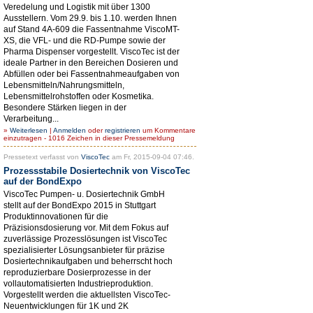
Veredelung und Logistik mit über 1300
Ausstellern. Vom 29.9. bis 1.10. werden Ihnen
auf Stand 4A-609 die Fassentnahme ViscoMT-
XS, die VFL- und die RD-Pumpe sowie der
Pharma Dispenser vorgestellt. ViscoTec ist der
ideale Partner in den Bereichen Dosieren und
Abfüllen oder bei Fassentnahmeaufgaben von
Lebensmitteln/Nahrungsmitteln,
Lebensmittelrohstoffen oder Kosmetika.
Besondere Stärken liegen in der
Verarbeitung...
»
Weiterlesen
|
Anmelden
oder
registrieren
um Kommentare
einzutragen - 1016 Zeichen in dieser Pressemeldung
Pressetext verfasst von
ViscoTec
am Fr, 2015-09-04 07:46.
Prozessstabile Dosiertechnik von ViscoTec
auf der BondExpo
ViscoTec Pumpen- u. Dosiertechnik GmbH
stellt auf der BondExpo 2015 in Stuttgart
Produktinnovationen für die
Präzisionsdosierung vor. Mit dem Fokus auf
zuverlässige Prozesslösungen ist ViscoTec
spezialisierter Lösungsanbieter für präzise
Dosiertechnikaufgaben und beherrscht hoch
reproduzierbare Dosierprozesse in der
vollautomatisierten Industrieproduktion.
Vorgestellt werden die aktuellsten ViscoTec-
Neuentwicklungen für 1K und 2K