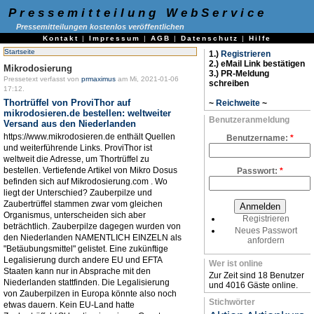
Pressemitteilung WebService
Pressemitteilungen kostenlos veröffentlichen
Kontakt
|
Impressum
|
AGB
|
Datenschutz
|
Hilfe
Startseite
1.)
Registrieren
2.) eMail Link bestätigen
Mikrodosierung
3.) PR-Meldung
Pressetext verfasst von
prmaximus
am Mi, 2021-01-06
schreiben
17:12.
Thortrüffel von ProviThor auf
~
Reichweite
~
mikrodosieren.de bestellen: weltweiter
Benutzeranmeldung
Versand aus den Niederlanden
https://www.mikrodosieren.de enthält Quellen
Benutzername:
*
und weiterführende Links. ProviThor ist
weltweit die Adresse, um Thortrüffel zu
bestellen. Vertiefende Artikel von Mikro Dosus
Passwort:
*
befinden sich auf Mikrodosierung.com . Wo
liegt der Unterschied? Zauberpilze und
Zaubertrüffel stammen zwar vom gleichen
Organismus, unterscheiden sich aber
Registrieren
beträchtlich. Zauberpilze dagegen wurden von
Neues Passwort
den Niederlanden NAMENTLICH EINZELN als
anfordern
"Betäubungsmittel" gelistet. Eine zukünftige
Legalisierung durch andere EU und EFTA
Wer ist online
Staaten kann nur in Absprache mit den
Zur Zeit sind 18 Benutzer
Niederlanden stattfinden. Die Legalisierung
und 4016 Gäste online.
von Zauberpilzen in Europa könnte also noch
Stichwörter
etwas dauern. Kein EU-Land hatte