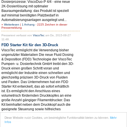
Dosierprozesse: ViscoDuo-P 4/4 - eine neue
2K-Dosierlösung mit optimaler
Bauraumgestaltung: das Produkt ist speziell
auf minimal benötigten Platzbedarf in
Automatisierungsanlagen ausgelegt und...
»
Weiterlesen
|
1 Anhang
- 2225 Zeichen in dieser
Pressemeldung
Pressetext verfasst von
ViscoTec
am Do, 2015-08-27
11:48.
FDD Starter Kit für den 3D-Druck
ViscoTec ermöglicht die Verwendung bisher
ungenutzter Materialien Die neue Fluid Dosing
& Deposition (FDD) Technologie der ViscoTec
Pumpen- u. Dosiertechnik GmbH treibt den 3D-
Druck einen großen Schritt voran und
ermöglicht der Industrie einen schnellen und
gleichzeitig präzisen 3D-Druck von Fluiden
und Pasten. Das Unternehmen hat ein FDD
Starter Kit entwickelt, das ab sofort erhältlich
ist. Es ermöglicht den Anschluss eines
volumetrisch fördernden Druckkopfes an eine
große Anzahl gängiger Filamentdrucker. Das
Kit beinhaltet neben dem Druckkopf auch die
geeignete Steuerung sowie hilfreiches
Zubehör wie Dosiernadeln und...
Diese Website nutzt Cookies, um bestmögliche Funktionalität bieten zu können.
Mehr
»
Weiterlesen
|
1 Anhang
- 3121 Zeichen in dieser
Infos
Pressemeldung