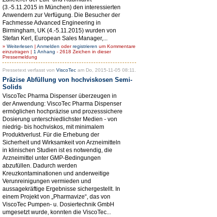
(3.-5.11.2015 in München) den interessierten
Anwendern zur Verfügung. Die Besucher der
Fachmesse Advanced Engineering in
Birmingham, UK (4.-5.11.2015) wurden von
Stefan Kerl, European Sales Manager,...
»
Weiterlesen
|
Anmelden
oder
registrieren
um Kommentare
einzutragen |
1 Anhang
- 2618 Zeichen in dieser
Pressemeldung
Pressetext verfasst von
ViscoTec
am Do, 2015-11-05 08:11.
Präzise Abfüllung von hochviskosen Semi-
Solids
ViscoTec Pharma Dispenser überzeugen in
der Anwendung: ViscoTec Pharma Dispenser
ermöglichen hochpräzise und prozesssichere
Dosierung unterschiedlichster Medien - von
niedrig- bis hochviskos, mit minimalem
Produktverlust. Für die Erhebung der
Sicherheit und Wirksamkeit von Arzneimitteln
in klinischen Studien ist es notwendig, die
Arzneimittel unter GMP-Bedingungen
abzufüllen. Dadurch werden
Kreuzkontaminationen und anderweitige
Verunreinigungen vermieden und
aussagekräftige Ergebnisse sichergestellt. In
einem Projekt von „Pharmavize“, das von
ViscoTec Pumpen- u. Dosiertechnik GmbH
umgesetzt wurde, konnten die ViscoTec...