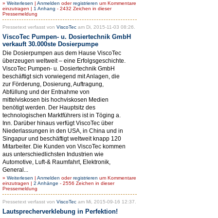
»
Weiterlesen
|
Anmelden
oder
registrieren
um Kommentare
einzutragen |
1 Anhang
- 2432 Zeichen in dieser
Pressemeldung
Pressetext verfasst von
ViscoTec
am Di, 2015-11-03 08:26.
ViscoTec Pumpen- u. Dosiertechnik GmbH
verkauft 30.000ste Dosierpumpe
Die Dosierpumpen aus dem Hause ViscoTec
überzeugen weltweit – eine Erfolgsgeschichte.
ViscoTec Pumpen- u. Dosiertechnik GmbH
beschäftigt sich vorwiegend mit Anlagen, die
zur Förderung, Dosierung, Auftragung,
Abfüllung und der Entnahme von
mittelviskosen bis hochviskosen Medien
benötigt werden. Der Hauptsitz des
technologischen Marktführers ist in Töging a.
Inn. Darüber hinaus verfügt ViscoTec über
Niederlassungen in den USA, in China und in
Singapur und beschäftigt weltweit knapp 120
Mitarbeiter. Die Kunden von ViscoTec kommen
aus unterschiedlichsten Industrien wie
Automotive, Luft-& Raumfahrt, Elektronik,
General...
»
Weiterlesen
|
Anmelden
oder
registrieren
um Kommentare
einzutragen |
2 Anhänge
- 2556 Zeichen in dieser
Pressemeldung
Pressetext verfasst von
ViscoTec
am Mi, 2015-09-16 12:37.
Lautsprecherverklebung in Perfektion!