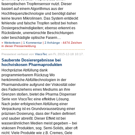
faseroptischen Tropfensensor nutzt. Dieser
basiert auf einem Algorithmus aus der
Hochfrequenztechnologie und benötigt daher
keine teuren Mikrolinsen. Das System entdeckt
fehlende und falsche Tropfen selbst bei hohen
Dosiergeschwindigkeiten; ebenso erkennt es
Rückstände, unerwünschte Beschichtungen
oder beschädigte optische Fasern....
»
Weiterlesen
|
1 Kommentar
|
2 Anhänge
- 4474 Zeichen
in dieser Pressemeldung
Pressetext verfasst von
ViscoTec
am Fr, 2015-12-18 10:17.
Sauberste Dosierergebnisse bei
hochviskosen Pharmaprodukten
Hochpräzise Abfüllung dank
programmierbarem Rückzug Wo
herkömmliche Abfülltechnologien in der
Pharmaindustrie aufgrund der Viskosität oder
des Fadenziehens eines Mediums an ihre
Grenzen stoßen, bietet die Pharma Dispenser
Serie von ViscoTec eine effektive Lösung.
Nach jeder erfolgreichen Abfüllung einer
Verpackung ist es Grundvoraussetzung einer
präzisen Dosierung, dass der Faden definiert
und sauber abreißt. Dieser Effekt ist bei
wasserähnlichen Medien meist gegeben – bei
viskosen Produkten, sog. Semi-Solids, aber oft
nicht: Viele Produkte wie z.B. Cremes, Gele