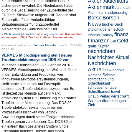
Aktien
Aktienkurs
Zaubertrüffel / Sklerotien in seinem Gesetz
bisher direkt erwähnt. Die Niederlande haben
Aktienmarkt
altmetall
durch die Legalisierung der Zaubertrüffel der
Aluminium
andersseitig
EU "ihre" Sichtweise aufgedrückt. Danach sind
Börse
Börsen
Zauberpilze "nicht verkehrsfähige
News
bücher
Buch
Betäubungsmittel" und Zaubertrüffel
"verkehrsfähige Genussmittel". Der...
eBook
Diplomarbeiten
finanz
»
Weiterlesen
|
Anmelden
oder
registrieren
um Kommentare
eBooks
Fantasy
einzutragen - 2647 Zeichen in dieser Pressemeldung
Finanzen
Geld
Gel
Pressetext verfasst von
Vermes Microdis...
am Do, 2016-07-
Kupfer
gratis
07 14:40.
nachrichten
VERMES Microdispensing stellt neues
Nachrichten Aktuel
Tropfendetektionssystem DDS 80 vor
Nachrichten
München, Deutschland – 25. Februar 2016 –
Aktuell
VERMES Microdispensing, ein Weltmarktführer
new-ebooks
in der Entwicklung und Produktion von
Schrott
Romane
innovativen Mikrodosiersystemlösungenn,
schrottabholung
Schrottankauf
stellt heute sein erstes auf Faseroptik
schrottdemontage
basierendes Tropfendetektionssystem vor. Es
Schrotthandel
travel
ist derzeit das kleinste auf dem Markt
wirtschaft
Verlag
Urlaub
erhältliche System zur Entdeckung fehlerhafter
Wirtschaftsmeldungen
Tropfen in der Mikrodosierung. Das DDS 80
Zink
Tropfendetektionssystem optimiert die
Prozessverlässlichkeit von Jetting?
Anwendungen durch seine Fähigkeit fehlende
Tropfen genau zu erkennen. Das DDS 80 ist
ein extrem flach gestaltetes System für die
Erkennung defekter Tropfen, das einen