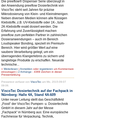
Die preeflow® Dispenser Serie überzeugt in
der Anwendung preeflow Dosiertechnik von
ViscoTec steht seit Jahren für präzise
Mikrodosierung von Klein- und Kleinstmengen.
Neben diversen Medien können alle flüssigen
Klebstoffe, z.B. UV-Klebstoffe oder 1K-, bzw.
2K-Klebstoffe exakt dosiert werden. Die
Erfahrung und Zuverlässigkeit machen
preeflow zum perfekten Partner in zahlreichen
Dosieranwendungen – auch im Bereich
Loudspeaker Bonding, speziell im Premium-
Bereich. Hier wird größter Wert auf eine
saubere Verarbeitung gelegt, um ein
überragendes Klangerlebnis zu sichern und
langlebige Produkte zu erschaffen. Neueste
technische...
»
Weiterlesen
|
Anmelden
oder
registrieren
um Kommentare
einzutragen |
2 Anhänge
- 4369 Zeichen in dieser
Pressemeldung
Pressetext verfasst von
ViscoTec
am Mo, 2015-09-07
09:06.
ViscoTec Dosiertechnik auf der Fachpack in
Nürnberg: Halle 4A, Stand 4A-609
Unter neuer Leitung stellt das Geschäftsfeld
„Food“ der ViscoTec Pumpen- u. Dosiertechnik
GmbH in diesem Jahr auf der Messe
„Fachpack“ in Nürnberg aus: Eine europäische
Fachmesse für Verpackung, Technik,