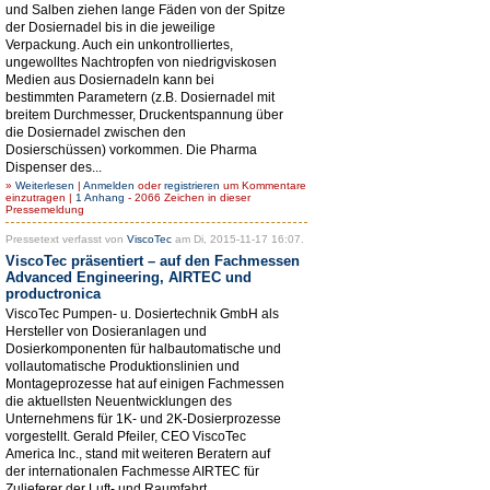
und Salben ziehen lange Fäden von der Spitze
der Dosiernadel bis in die jeweilige
Verpackung. Auch ein unkontrolliertes,
ungewolltes Nachtropfen von niedrigviskosen
Medien aus Dosiernadeln kann bei
bestimmten Parametern (z.B. Dosiernadel mit
breitem Durchmesser, Druckentspannung über
die Dosiernadel zwischen den
Dosierschüssen) vorkommen. Die Pharma
Dispenser des...
»
Weiterlesen
|
Anmelden
oder
registrieren
um Kommentare
einzutragen |
1 Anhang
- 2066 Zeichen in dieser
Pressemeldung
Pressetext verfasst von
ViscoTec
am Di, 2015-11-17 16:07.
ViscoTec präsentiert – auf den Fachmessen
Advanced Engineering, AIRTEC und
productronica
ViscoTec Pumpen- u. Dosiertechnik GmbH als
Hersteller von Dosieranlagen und
Dosierkomponenten für halbautomatische und
vollautomatische Produktionslinien und
Montageprozesse hat auf einigen Fachmessen
die aktuellsten Neuentwicklungen des
Unternehmens für 1K- und 2K-Dosierprozesse
vorgestellt. Gerald Pfeiler, CEO ViscoTec
America Inc., stand mit weiteren Beratern auf
der internationalen Fachmesse AIRTEC für
Zulieferer der Luft- und Raumfahrt