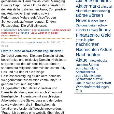
Aktien
Aktienkurs
gemeinsam mit Herrn Calvin Priest, Managing
Director Capri Systec Ltd., bestens beraten. In
Aktienmarkt
altmetall
den Ausstellungsbereichen Aero-, Composites-
Aluminium
andersseitig
und Automotive Engineering sowie
Börse
Börsen
Performance Metals legte ViscoTec den
News
bücher
Buch
Schwerpunkt auf Anwendungen für den
eBook
Diplomarbeiten
Flugzeugbau. Die Weltleitmesse...
finanz
»
Weiterlesen
|
Anmelden
oder
registrieren
um Kommentare
eBooks
Fantasy
einzutragen |
1 Anhang
- 2618 Zeichen in dieser
Finanzen
Geld
Gel
Pressemeldung
Kupfer
gratis
Pressetext verfasst von
prmaximus
am Di, 2011-05-10
nachrichten
06:24.
Nachrichten Aktuel
Darf ich eine aero-Domain registrieren?
Nachrichten
Zunächst vorneweg: Die aero-Domain ist eine
Aktuell
beschränkte und exklusive Domain. Nicht jeder
new-ebooks
soll eine aero-domain registrieren können,
Schrott
Romane
sondern nur Mitglieder der aviation community.
schrottabholung
Das und nur das ist die einzige
Schrottankauf
schrottdemontage
Daseinsberechtigung für die aero-domains.
Schrotthandel
travel
Wer gehört nun zur aviation community? Es
wirtschaft
Verlag
Urlaub
gehören nicht nur Flughäfen,
Wirtschaftsmeldungen
Fluggesellschaften, deren Zulieferer und
Zink
Dienstleister dazu, sondern auch Privat-und
Berufspiloten, Ingenieure mit einschlägigen
Arbeitgebern, die Stewardess und der Lotse
sowie viele mehr, die im Englischen als
"aviation professionals" bezeichnet werden.
"Frage: Ich betreibe eine website über Modell-