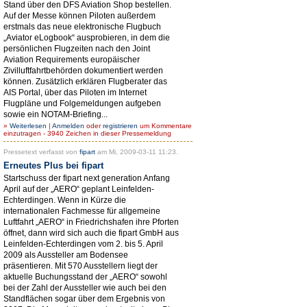
Stand über den DFS Aviation Shop bestellen.
Auf der Messe können Piloten außerdem
erstmals das neue elektronische Flugbuch
„Aviator eLogbook“ ausprobieren, in dem die
persönlichen Flugzeiten nach den Joint
Aviation Requirements europäischer
Zivilluftfahrtbehörden dokumentiert werden
können. Zusätzlich erklären Flugberater das
AIS Portal, über das Piloten im Internet
Flugpläne und Folgemeldungen aufgeben
sowie ein NOTAM-Briefing...
»
Weiterlesen
|
Anmelden
oder
registrieren
um Kommentare
einzutragen - 3940 Zeichen in dieser Pressemeldung
Pressetext verfasst von
fipart
am Mi, 2009-03-11 11:23.
Erneutes Plus bei fipart
Startschuss der fipart next generation Anfang
April auf der „AERO“ geplant Leinfelden-
Echterdingen. Wenn in Kürze die
internationalen Fachmesse für allgemeine
Luftfahrt „AERO“ in Friedrichshafen ihre Pforten
öffnet, dann wird sich auch die fipart GmbH aus
Leinfelden-Echterdingen vom 2. bis 5. April
2009 als Aussteller am Bodensee
präsentieren. Mit 570 Ausstellern liegt der
aktuelle Buchungsstand der „AERO“ sowohl
bei der Zahl der Aussteller wie auch bei den
Standflächen sogar über dem Ergebnis von