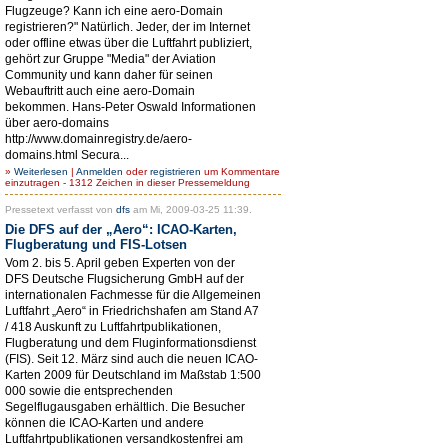
Flugzeuge? Kann ich eine aero-Domain
registrieren?" Natürlich. Jeder, der im Internet
oder offline etwas über die Luftfahrt publiziert,
gehört zur Gruppe "Media" der Aviation
Community und kann daher für seinen
Webauftritt auch eine aero-Domain
bekommen. Hans-Peter Oswald Informationen
über aero-domains
http://www.domainregistry.de/aero-
domains.html Secura...
»
Weiterlesen
|
Anmelden
oder
registrieren
um Kommentare
einzutragen - 1312 Zeichen in dieser Pressemeldung
Pressetext verfasst von
dfs
am Mi, 2009-03-25 11:39.
Die DFS auf der „Aero“: ICAO-Karten,
Flugberatung und FIS-Lotsen
Vom 2. bis 5. April geben Experten von der
DFS Deutsche Flugsicherung GmbH auf der
internationalen Fachmesse für die Allgemeinen
Luftfahrt „Aero“ in Friedrichshafen am Stand A7
/ 418 Auskunft zu Luftfahrtpublikationen,
Flugberatung und dem Fluginformationsdienst
(FIS). Seit 12. März sind auch die neuen ICAO-
Karten 2009 für Deutschland im Maßstab 1:500
000 sowie die entsprechenden
Segelflugausgaben erhältlich. Die Besucher
können die ICAO-Karten und andere
Luftfahrtpublikationen versandkostenfrei am