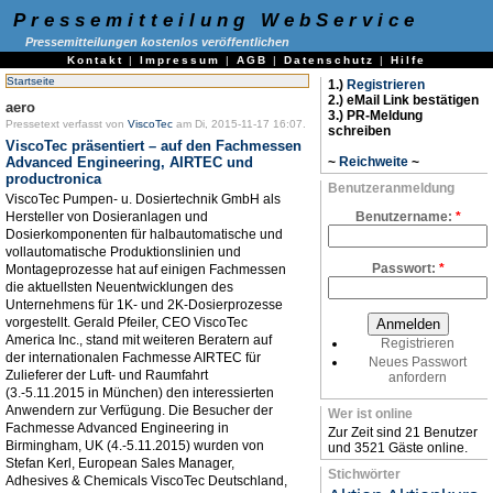
Pressemitteilung WebService
Pressemitteilungen kostenlos veröffentlichen
Kontakt
|
Impressum
|
AGB
|
Datenschutz
|
Hilfe
Startseite
1.)
Registrieren
2.) eMail Link bestätigen
aero
3.) PR-Meldung
Pressetext verfasst von
ViscoTec
am Di, 2015-11-17 16:07.
schreiben
ViscoTec präsentiert – auf den Fachmessen
Advanced Engineering, AIRTEC und
~
Reichweite
~
productronica
Benutzeranmeldung
ViscoTec Pumpen- u. Dosiertechnik GmbH als
Hersteller von Dosieranlagen und
Benutzername:
*
Dosierkomponenten für halbautomatische und
vollautomatische Produktionslinien und
Passwort:
*
Montageprozesse hat auf einigen Fachmessen
die aktuellsten Neuentwicklungen des
Unternehmens für 1K- und 2K-Dosierprozesse
vorgestellt. Gerald Pfeiler, CEO ViscoTec
America Inc., stand mit weiteren Beratern auf
Registrieren
der internationalen Fachmesse AIRTEC für
Neues Passwort
Zulieferer der Luft- und Raumfahrt
anfordern
(3.-5.11.2015 in München) den interessierten
Anwendern zur Verfügung. Die Besucher der
Wer ist online
Fachmesse Advanced Engineering in
Zur Zeit sind 21 Benutzer
Birmingham, UK (4.-5.11.2015) wurden von
und 3521 Gäste online.
Stefan Kerl, European Sales Manager,
Stichwörter
Adhesives & Chemicals ViscoTec Deutschland,