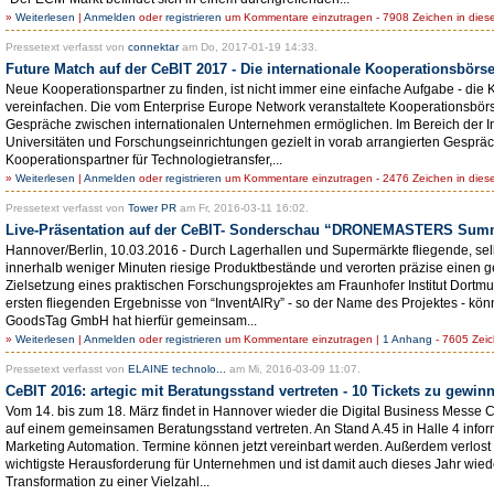
»
Weiterlesen
|
Anmelden
oder
registrieren
um Kommentare einzutragen - 7908 Zeichen in dies
Pressetext verfasst von
connektar
am Do, 2017-01-19 14:33.
Future Match auf der CeBIT 2017 - Die internationale Kooperationsbörse
Neue Kooperationspartner zu finden, ist nicht immer eine einfache Aufgabe - di
vereinfachen. Die vom Enterprise Europe Network veranstaltete Kooperationsbörs
Gespräche zwischen internationalen Unternehmen ermöglichen. Im Bereich der 
Universitäten und Forschungseinrichtungen gezielt in vorab arrangierten Gespräch
Kooperationspartner für Technologietransfer,...
»
Weiterlesen
|
Anmelden
oder
registrieren
um Kommentare einzutragen - 2476 Zeichen in dies
Pressetext verfasst von
Tower PR
am Fr, 2016-03-11 16:02.
Live-Präsentation auf der CeBIT- Sonderschau “DRONEMASTERS Summit
Hannover/Berlin, 10.03.2016 - Durch Lagerhallen und Supermärkte fliegende, se
innerhalb weniger Minuten riesige Produktbestände und verorten präzise einen ge
Zielsetzung eines praktischen Forschungsprojektes am Fraunhofer Institut Dortmun
ersten fliegenden Ergebnisse von “InventAIRy” - so der Name des Projektes - kön
GoodsTag GmbH hat hierfür gemeinsam...
»
Weiterlesen
|
Anmelden
oder
registrieren
um Kommentare einzutragen |
1 Anhang
- 7605 Zeic
Pressetext verfasst von
ELAINE technolo...
am Mi, 2016-03-09 11:07.
CeBIT 2016: artegic mit Beratungsstand vertreten - 10 Tickets zu gewin
Vom 14. bis zum 18. März findet in Hannover wieder die Digital Business Messe C
auf einem gemeinsamen Beratungsstand vertreten. An Stand A.45 in Halle 4 inform
Marketing Automation. Termine können jetzt vereinbart werden. Außerdem verlost art
wichtigste Herausforderung für Unternehmen und ist damit auch dieses Jahr wiede
Transformation zu einer Vielzahl...