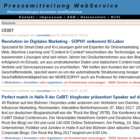
Pressemitteilung WebService
Pressemitteilungen kostenlos veröffentlichen
Kontakt
|
Impressum
|
AGB
|
Datenschutz
|
Hilfe
Startseite
CEBIT
Pressetext verfasst von
connektar
am Fr, 2017-03-17 16:24.
Revolution im Digitalen Marketing - SOPHY entkommt KI-Labor
Spezialist für Smart Data und KI-Lösungen geht mit Experten für Onlinemarketin
Web, Machine Learning und "Content in Context" beschreiben die Technologie,
basierenden Lösungen sind seit vielen Jahren bei Großunternehmen aus den Br
erfolgreich im Einsatz, um aus unstrukturierten Daten und statischem Content nu
Vertrieb und Serviceprozessen zu erschließen. "Wir helfen den Kunden bei der U
Geschäftsmodelle, speziell wenn es um die automatisierte Strukturierung riesiger
Geschäftsführertätigkeit bei der MORESOPHY auch als Professor für Internation
»
Weiterlesen
|
Anmelden
oder
registrieren
um Kommentare einzutragen - 6894 Zeichen in dies
Pressetext verfasst von
connektar
am Di, 2017-03-07 12:07.
Perfect match in Halle 8 der CeBIT: blogfoster präsentiert Speaker auf
40 Redner auf drei Bühnen / Keynotes unter anderem von Vertretern von Daimler, 
Influencer-Marketing: Reichweiten, Interaktion Berlin/Hannover, 07. März 2017.
fest zur deutschen Bloglandschaft wie die "Rock the Blog" (RTB). Die Konferen
CeBIT Global Conferences. Die Veranstalter Nebelhorn GmbH und Deutsche Mess
Rock the Blog) vor Ort und rund 140.000 Online-Teilnehmern. Am Freitag, 24. März,
Unternehmer, Politiker und Juristen in Halle 8 auf drei Bühnen über aktuelle Cha
Corporate Blogs. Die Rock the Blog 2017 beginnt um 9:00 Uhr...
»
Weiterlesen
|
Anmelden
oder
registrieren
um Kommentare einzutragen - 5508 Zeichen in dies