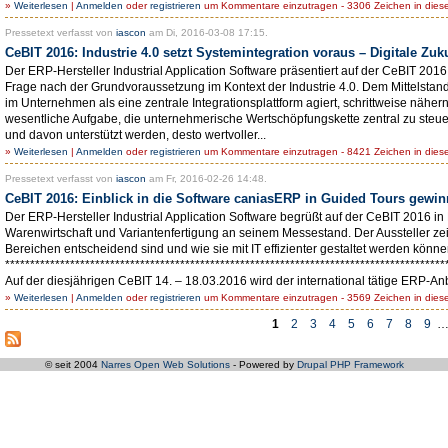
»
Weiterlesen
|
Anmelden
oder
registrieren
um Kommentare einzutragen - 3306 Zeichen in dies
Pressetext verfasst von
iascon
am Di, 2016-03-08 17:15.
CeBIT 2016: Industrie 4.0 setzt Systemintegration voraus – Digitale Zuk
Der ERP-Hersteller Industrial Application Software präsentiert auf der CeBIT 2
Frage nach der Grundvoraussetzung im Kontext der Industrie 4.0. Dem Mittelstand
im Unternehmen als eine zentrale Integrationsplattform agiert, schrittweise näh
wesentliche Aufgabe, die unternehmerische Wertschöpfungskette zentral zu steu
und davon unterstützt werden, desto wertvoller...
»
Weiterlesen
|
Anmelden
oder
registrieren
um Kommentare einzutragen - 8421 Zeichen in dies
Pressetext verfasst von
iascon
am Fr, 2016-02-26 14:48.
CeBIT 2016: Einblick in die Software caniasERP in Guided Tours gewinn
Der ERP-Hersteller Industrial Application Software begrüßt auf der CeBIT 201
Warenwirtschaft und Variantenfertigung an seinem Messestand. Der Aussteller z
Bereichen entscheidend sind und wie sie mit IT effizienter gestaltet werden könne
****************************************************************************************
Auf der diesjährigen CeBIT 14. – 18.03.2016 wird der international tätige ERP-Anbi
»
Weiterlesen
|
Anmelden
oder
registrieren
um Kommentare einzutragen - 3569 Zeichen in dies
1
2
3
4
5
6
7
8
9
© seit 2004
Narres Open Web Solutions
- Powered by
Drupal PHP Framework