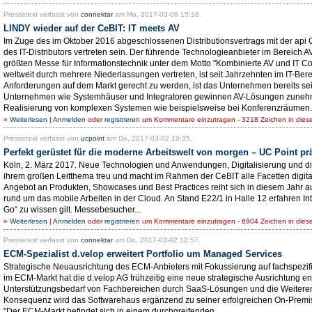
Pressetext verfasst von
connektar
am Mo, 2017-03-06 15:18.
LINDY wieder auf der CeBIT: IT meets AV
Im Zuge des im Oktober 2016 abgeschlossenen Distributionsvertrags mit der ap
des IT-Distributors vertreten sein. Der führende Technologieanbieter im Bereich A
größten Messe für Informationstechnik unter dem Motto "Kombinierte AV und IT C
weltweit durch mehrere Niederlassungen vertreten, ist seit Jahrzehnten im IT-
Anforderungen auf dem Markt gerecht zu werden, ist das Unternehmen bereits seit e
Unternehmen wie Systemhäuser und Integratoren gewinnen AV-Lösungen zunehm
Realisierung von komplexen Systemen wie beispielsweise bei Konferenzräumen.
»
Weiterlesen
|
Anmelden
oder
registrieren
um Kommentare einzutragen - 3218 Zeichen in dies
Pressetext verfasst von
ucpoint
am Do, 2017-03-02 19:35.
Perfekt gerüstet für die moderne Arbeitswelt von morgen – UC Point prä
Köln, 2. März 2017. Neue Technologien und Anwendungen, Digitalisierung und dig
ihrem großen Leitthema treu und macht im Rahmen der CeBIT alle Facetten digita
Angebot an Produkten, Showcases und Best Practices reiht sich in diesem Jahr 
rund um das mobile Arbeiten in der Cloud. An Stand E22/1 in Halle 12 erfahren I
Go“ zu wissen gilt. Messebesucher...
»
Weiterlesen
|
Anmelden
oder
registrieren
um Kommentare einzutragen - 6904 Zeichen in dies
Pressetext verfasst von
connektar
am Do, 2017-03-02 12:57.
ECM-Spezialist d.velop erweitert Portfolio um Managed Services
Strategische Neuausrichtung des ECM-Anbieters mit Fokussierung auf fachspez
im ECM-Markt hat die d.velop AG frühzeitig eine neue strategische Ausrichtung ent
Unterstützungsbedarf von Fachbereichen durch SaaS-Lösungen und die Weiterentw
Konsequenz wird das Softwarehaus ergänzend zu seiner erfolgreichen On-Premi
"Der ECM-Markt befindet sich in einem durchgreifenden...