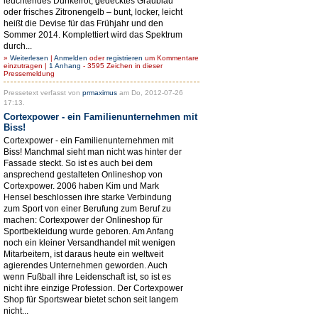
leuchtendes Dunkelrot, gedecktes Graublau
oder frisches Zitronengelb – bunt, locker, leicht
heißt die Devise für das Frühjahr und den
Sommer 2014. Komplettiert wird das Spektrum
durch...
»
Weiterlesen
|
Anmelden
oder
registrieren
um Kommentare
einzutragen |
1 Anhang
- 3595 Zeichen in dieser
Pressemeldung
Pressetext verfasst von
prmaximus
am Do, 2012-07-26
17:13.
Cortexpower - ein Familienunternehmen mit
Biss!
Cortexpower - ein Familienunternehmen mit
Biss! Manchmal sieht man nicht was hinter der
Fassade steckt. So ist es auch bei dem
ansprechend gestalteten Onlineshop von
Cortexpower. 2006 haben Kim und Mark
Hensel beschlossen ihre starke Verbindung
zum Sport von einer Berufung zum Beruf zu
machen: Cortexpower der Onlineshop für
Sportbekleidung wurde geboren. Am Anfang
noch ein kleiner Versandhandel mit wenigen
Mitarbeitern, ist daraus heute ein weltweit
agierendes Unternehmen geworden. Auch
wenn Fußball ihre Leidenschaft ist, so ist es
nicht ihre einzige Profession. Der Cortexpower
Shop für Sportswear bietet schon seit langem
nicht...