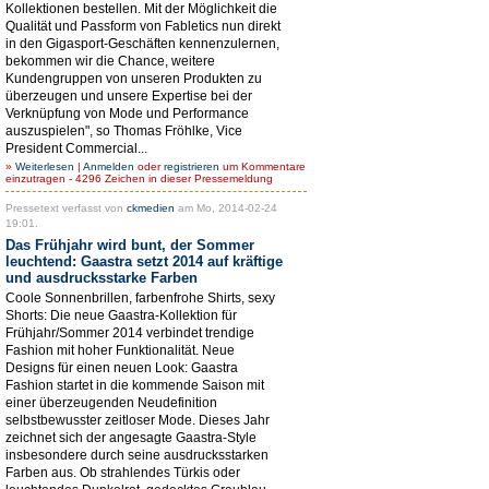
Kollektionen bestellen. Mit der Möglichkeit die
Qualität und Passform von Fabletics nun direkt
in den Gigasport-Geschäften kennenzulernen,
bekommen wir die Chance, weitere
Kundengruppen von unseren Produkten zu
überzeugen und unsere Expertise bei der
Verknüpfung von Mode und Performance
auszuspielen", so Thomas Fröhlke, Vice
President Commercial...
»
Weiterlesen
|
Anmelden
oder
registrieren
um Kommentare
einzutragen - 4296 Zeichen in dieser Pressemeldung
Pressetext verfasst von
ckmedien
am Mo, 2014-02-24
19:01.
Das Frühjahr wird bunt, der Sommer
leuchtend: Gaastra setzt 2014 auf kräftige
und ausdrucksstarke Farben
Coole Sonnenbrillen, farbenfrohe Shirts, sexy
Shorts: Die neue Gaastra-Kollektion für
Frühjahr/Sommer 2014 verbindet trendige
Fashion mit hoher Funktionalität. Neue
Designs für einen neuen Look: Gaastra
Fashion startet in die kommende Saison mit
einer überzeugenden Neudefinition
selbstbewusster zeitloser Mode. Dieses Jahr
zeichnet sich der angesagte Gaastra-Style
insbesondere durch seine ausdrucksstarken
Farben aus. Ob strahlendes Türkis oder