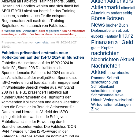
Aktien
Aktienkurs
Auswahl an Fabletics Trainingsshorts, Shirts,
Hosen und Hoodies wählen und sich damit bei
Aktienmarkt
altmetall
ABOUT YOU nicht nur bereit für das Training
Aluminium
andersseitig
machen, sondern auch für die entspannte
Börse
Börsen
Regenerationszeit nach dem Training.
News
bücher
Buch
Begleitend zum Launch von Fabletics...
eBook
Diplomarbeiten
»
Weiterlesen
|
Anmelden
oder
registrieren
um Kommentare
einzutragen - 4920 Zeichen in dieser Pressemeldung
finanz
eBooks
Fantasy
Finanzen
Geld
Pressetext verfasst von
connektar
am Mi, 2024-11-27
Gel
15:43.
Kupfer
gratis
nachrichten
Fabletics präsentiert erstmals neue
Kollektionen auf der ISPO 2024 in München
Nachrichten Aktuel
Fabletics Messestand auf der ISPO 2024 in
Nachrichten
Halle B1, Stand 208 Die kalifornische
Aktuell
Sportmodemarke Fabletics ist 2024 erstmals
new-ebooks
als Aussteller auf der weltgrößten Sportmesse
Schrott
Romane
schrottabholung
ISPO vertreten und baut damit ihr Engagement
Schrottankauf
im Wholesale-Bereich weiter aus. Am Stand
schrottdemontage
208 in Halle B1 präsentiert Fabletics auf
Schrotthandel
travel
hundert Quadratmetern die Highlights der
wirtschaft
Verlag
Urlaub
kommenden Kollektionen und einen Überblick
Wirtschaftsmeldungen
über die Besteller im Bereich Activewear für
Zink
Damen und Herren. Im Vorfeld der ISPO
spiegelt sich der wachsende Erfolg von
Fabletics auch in der Bewertung durch
Branchenexperten wider. Die Fabletics "DON
PANT" wurde für den ISPO-Award in der
Kategorie Lifestyle/Athleisure nominiert und im