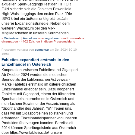
aktuellen Sport-Leggings Test der FIT FOR
FUN sicherte sich die Fabletics PowerHold
High-Waist Leggings den ersten Platz. "Die
ISPO krönt ein äußerst erfolgreiches Jahr
unserer Expansionsstrategie. Neben dem
weiteren Wachstum bei den VIP-
Mitgliedschaften in unseren Kernmärkten...
»
Weiterlesen
|
Anmelden
oder
registrieren
um Kommentare
einzutragen - 4402 Zeichen in dieser Pressemeldung
Pressetext verfasst von
connektar
am Do, 2024-10-10
15:58.
Fabletics expandiert erstmals in den
Einzelhandel in Österreich
Kooperation zwischen Fabletics und Gigasport
Ab Oktober 2024 werden die modischen
Sportoutfits der kalifornischen Activewear-
Marke Fabletics erstmalig im österreichischen
Einzelhandel erlebbar sein. Dazu kooperiert
Fabletics mit Gigasport, einem der führenden
Sporthandelsunternehmen in Österreich und
mehrfachem Gewinner der Auszeichnung als
"Sporthändler des Jahres". "Wir freuen uns,
dass wir mit Gigasport einen so starken und
erfahrenen Einzelhandelspartner von unseren
Produkten überzeugen konnten. Bereits seit
2014 können Sportbegeisterte aus Österreich
über https://www.fabletics.de/ unsere