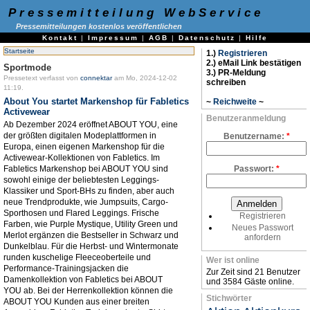
Pressemitteilung WebService
Pressemitteilungen kostenlos veröffentlichen
Kontakt
|
Impressum
|
AGB
|
Datenschutz
|
Hilfe
Startseite
1.)
Registrieren
2.) eMail Link bestätigen
Sportmode
3.) PR-Meldung
Pressetext verfasst von
connektar
am Mo, 2024-12-02
schreiben
11:19.
About You startet Markenshop für Fabletics
~
Reichweite
~
Activewear
Benutzeranmeldung
Ab Dezember 2024 eröffnet ABOUT YOU, eine
der größten digitalen Modeplattformen in
Benutzername:
*
Europa, einen eigenen Markenshop für die
Activewear-Kollektionen von Fabletics. Im
Fabletics Markenshop bei ABOUT YOU sind
Passwort:
*
sowohl einige der beliebtesten Leggings-
Klassiker und Sport-BHs zu finden, aber auch
neue Trendprodukte, wie Jumpsuits, Cargo-
Sporthosen und Flared Leggings. Frische
Registrieren
Farben, wie Purple Mystique, Utility Green und
Neues Passwort
Merlot ergänzen die Bestseller in Schwarz und
anfordern
Dunkelblau. Für die Herbst- und Wintermonate
runden kuschelige Fleeceoberteile und
Wer ist online
Performance-Trainingsjacken die
Zur Zeit sind 21 Benutzer
Damenkollektion von Fabletics bei ABOUT
und 3584 Gäste online.
YOU ab. Bei der Herrenkollektion können die
Stichwörter
ABOUT YOU Kunden aus einer breiten