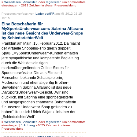
»
Weiterlesen
|
Anmelden
oder
registrieren
um Kommentare
einzutragen - 2613 Zeichen in dieser Pressemeldung
Pressetext verfasst von
LadendorfPR
am Mi, 2012-02-15
10:15.
Eine Botschafterin für
MySportsUnderwear.com: Sabrina Alfarano
ist das neue Gesicht des Underwear-Shops
by SchiedsrichterWelt
Frankfurt am Main, 15. Februar 2012. Da macht
der virtuelle Shopping-Trip gleich doppelt
Spaß! „MySportsUnderwear“-Kunden erhalten
jetzt sympathische und kompetente Begleitung
durch die Welt des einzigen
markenübergreifenden Online-Stores für
Sportunterwäsche: Die aus Film und
Fernsehen bekannte Schauspielerin,
Moderatorin und ehemalige Big Brother-
Bewohnerin Sabrina Alfarano ist das neue
„MySportsUnderwear“-Gesicht. „Wir sind
glücklich, mit Sabrina eine sportbegeisterte
und ausgesprochen charmante Botschafterin
für unseren Underwear-Shop gefunden zu
haben“, freut sich Ulrich Wujanz, Inhaber der
„SchiedsrichterWelt“....
»
Weiterlesen
|
Anmelden
oder
registrieren
um Kommentare
einzutragen |
1 Anhang
- 4025 Zeichen in dieser
Pressemeldung
Pressetext verfasst von
LadendorfPR
am Mo, 2011-10-17