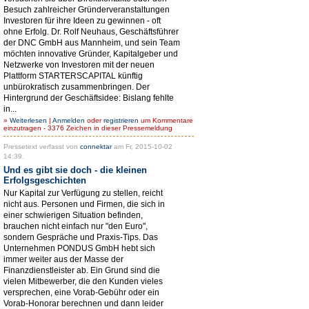
Besuch zahlreicher Gründerveranstaltungen
Investoren für ihre Ideen zu gewinnen - oft
ohne Erfolg. Dr. Rolf Neuhaus, Geschäftsführer
der DNC GmbH aus Mannheim, und sein Team
möchten innovative Gründer, Kapitalgeber und
Netzwerke von Investoren mit der neuen
Plattform STARTERSCAPITAL künftig
unbürokratisch zusammenbringen. Der
Hintergrund der Geschäftsidee: Bislang fehlte
in...
»
Weiterlesen
|
Anmelden
oder
registrieren
um Kommentare
einzutragen - 3376 Zeichen in dieser Pressemeldung
Pressetext verfasst von
connektar
am Fr, 2015-10-02
14:39.
Und es gibt sie doch - die kleinen
Erfolgsgeschichten
Nur Kapital zur Verfügung zu stellen, reicht
nicht aus. Personen und Firmen, die sich in
einer schwierigen Situation befinden,
brauchen nicht einfach nur "den Euro",
sondern Gespräche und Praxis-Tips. Das
Unternehmen PONDUS GmbH hebt sich
immer weiter aus der Masse der
Finanzdienstleister ab. Ein Grund sind die
vielen Mitbewerber, die den Kunden vieles
versprechen, eine Vorab-Gebühr oder ein
Vorab-Honorar berechnen und dann leider