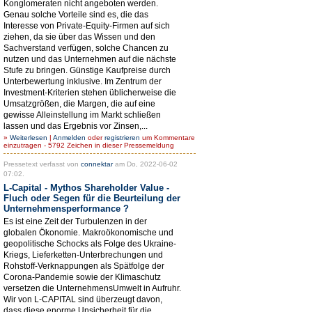
Konglomeraten nicht angeboten werden.
Genau solche Vorteile sind es, die das
Interesse von Private-Equity-Firmen auf sich
ziehen, da sie über das Wissen und den
Sachverstand verfügen, solche Chancen zu
nutzen und das Unternehmen auf die nächste
Stufe zu bringen. Günstige Kaufpreise durch
Unterbewertung inklusive. Im Zentrum der
Investment-Kriterien stehen üblicherweise die
Umsatzgrößen, die Margen, die auf eine
gewisse Alleinstellung im Markt schließen
lassen und das Ergebnis vor Zinsen,...
»
Weiterlesen
|
Anmelden
oder
registrieren
um Kommentare
einzutragen - 5792 Zeichen in dieser Pressemeldung
Pressetext verfasst von
connektar
am Do, 2022-06-02
07:02.
L-Capital - Mythos Shareholder Value -
Fluch oder Segen für die Beurteilung der
Unternehmensperformance ?
Es ist eine Zeit der Turbulenzen in der
globalen Ökonomie. Makroökonomische und
geopolitische Schocks als Folge des Ukraine-
Kriegs, Lieferketten-Unterbrechungen und
Rohstoff-Verknappungen als Spätfolge der
Corona-Pandemie sowie der Klimaschutz
versetzen die UnternehmensUmwelt in Aufruhr.
Wir von L-CAPITAL sind überzeugt davon,
dass diese enorme Unsicherheit für die