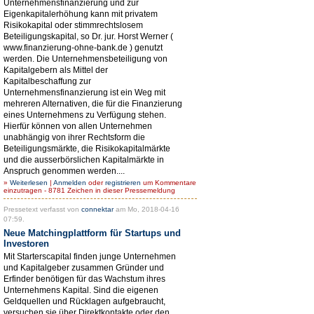
Unternehmensfinanzierung und zur
Eigenkapitalerhöhung kann mit privatem
Risikokapital oder stimmrechtslosem
Beteiligungskapital, so Dr. jur. Horst Werner (
www.finanzierung-ohne-bank.de ) genutzt
werden. Die Unternehmensbeteiligung von
Kapitalgebern als Mittel der
Kapitalbeschaffung zur
Unternehmensfinanzierung ist ein Weg mit
mehreren Alternativen, die für die Finanzierung
eines Unternehmens zu Verfügung stehen.
Hierfür können von allen Unternehmen
unabhängig von ihrer Rechtsform die
Beteiligungsmärkte, die Risikokapitalmärkte
und die ausserbörslichen Kapitalmärkte in
Anspruch genommen werden....
»
Weiterlesen
|
Anmelden
oder
registrieren
um Kommentare
einzutragen - 8781 Zeichen in dieser Pressemeldung
Pressetext verfasst von
connektar
am Mo, 2018-04-16
07:59.
Neue Matchingplattform für Startups und
Investoren
Mit Starterscapital finden junge Unternehmen
und Kapitalgeber zusammen Gründer und
Erfinder benötigen für das Wachstum ihres
Unternehmens Kapital. Sind die eigenen
Geldquellen und Rücklagen aufgebraucht,
versuchen sie über Direktkontakte oder den