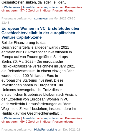
Gesamtkosten sinken, da jeder Teil der...
»
Weiterlesen
|
Anmelden
oder
registrieren
um Kommentare
einzutragen - 5746 Zeichen in dieser Pressemeldung
Pressetext verfasst von
connektar
am Mo, 2022-05-30
12:43.
European Women in VC: Erste Studie über
Geschlechtervielfalt in der europäischen
Venture Capital-Szene
Bei der Finanzierung ist das
Geschlechtergefälle allgegenwärtig / 2021
entfielen nur 1,8 Prozent der Investitionen in
Europa auf von Frauen geführte Start-ups
Berlin, 30. Mai 2022 - Die europäische
Risikokapitalszene verzeichnete im Jahr 2021
ein Rekordwachstum: In einem einzigen Jahr
wurden über 100 Milliarden Euro in
europäische Start-ups investiert. Diese
Investitionen haben in Europa fast 100
Unicorns hervorgebracht. Trotz dieser
erstaunlichen Ergebnisse bleiben nach Ansicht
der Experten von European Women in VC
auch weiterhin Herausforderungen auf dem
Weg in die Zukunft bestehen, insbesondere im
Hinblick auf die Geschlechtervielfalt....
»
Weiterlesen
|
Anmelden
oder
registrieren
um Kommentare
einzutragen - 6945 Zeichen in dieser Pressemeldung
Pressetext verfasst von
HMWFundraising
am Do, 2021-02-