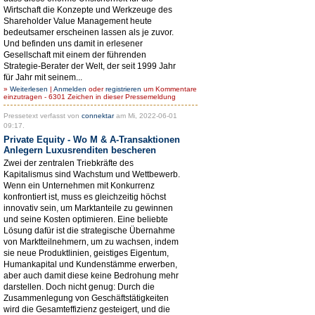
Wirtschaft die Konzepte und Werkzeuge des
Shareholder Value Management heute
bedeutsamer erscheinen lassen als je zuvor.
Und befinden uns damit in erlesener
Gesellschaft mit einem der führenden
Strategie-Berater der Welt, der seit 1999 Jahr
für Jahr mit seinem...
»
Weiterlesen
|
Anmelden
oder
registrieren
um Kommentare
einzutragen - 6301 Zeichen in dieser Pressemeldung
Pressetext verfasst von
connektar
am Mi, 2022-06-01
09:17.
Private Equity - Wo M & A-Transaktionen
Anlegern Luxusrenditen bescheren
Zwei der zentralen Triebkräfte des
Kapitalismus sind Wachstum und Wettbewerb.
Wenn ein Unternehmen mit Konkurrenz
konfrontiert ist, muss es gleichzeitig höchst
innovativ sein, um Marktanteile zu gewinnen
und seine Kosten optimieren. Eine beliebte
Lösung dafür ist die strategische Übernahme
von Marktteilnehmern, um zu wachsen, indem
sie neue Produktlinien, geistiges Eigentum,
Humankapital und Kundenstämme erwerben,
aber auch damit diese keine Bedrohung mehr
darstellen. Doch nicht genug: Durch die
Zusammenlegung von Geschäftstätigkeiten
wird die Gesamteffizienz gesteigert, und die