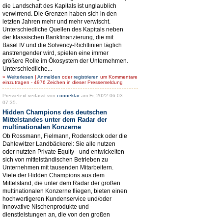
die Landschaft des Kapitals ist unglaublich
verwirrend. Die Grenzen haben sich in den
letzten Jahren mehr und mehr verwischt.
Unterschiedliche Quellen des Kapitals neben
der klassischen Bankfinanzierung, die mit
Basel IV und die Solvency-Richtlinien täglich
anstrengender wird, spielen eine immer
größere Rolle im Ökosystem der Unternehmen.
Unterschiedliche...
»
Weiterlesen
|
Anmelden
oder
registrieren
um Kommentare
einzutragen - 4976 Zeichen in dieser Pressemeldung
Pressetext verfasst von
connektar
am Fr, 2022-06-03
07:35.
Hidden Champions des deutschen
Mittelstandes unter dem Radar der
multinationalen Konzerne
Ob Rossmann, Fielmann, Rodenstock oder die
Dahlewitzer Landbäckerei: Sie alle nutzen
oder nutzten Private Equity - und entwickelten
sich von mittelständischen Betrieben zu
Unternehmen mit tausenden Mitarbeitern.
Viele der Hidden Champions aus dem
Mittelstand, die unter dem Radar der großen
multinationalen Konzerne fliegen, bieten einen
hochwertigeren Kundenservice und/oder
innovative Nischenprodukte und -
dienstleistungen an, die von den großen