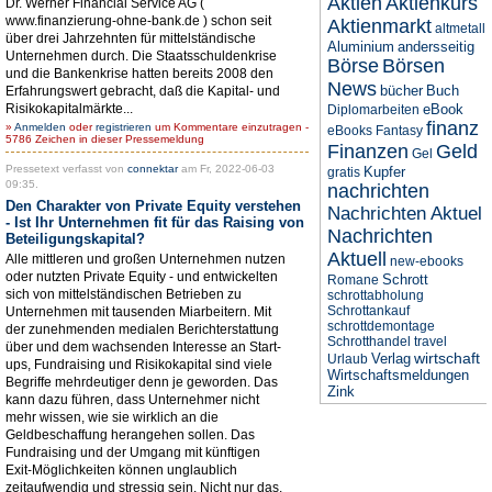
Aktien
Aktienkurs
Dr. Werner Financial Service AG (
www.finanzierung-ohne-bank.de ) schon seit
Aktienmarkt
altmetall
über drei Jahrzehnten für mittelständische
Aluminium
andersseitig
Unternehmen durch. Die Staatsschuldenkrise
Börse
Börsen
und die Bankenkrise hatten bereits 2008 den
News
bücher
Buch
Erfahrungswert gebracht, daß die Kapital- und
Risikokapitalmärkte...
eBook
Diplomarbeiten
finanz
»
Anmelden
oder
registrieren
um Kommentare einzutragen -
eBooks
Fantasy
5786 Zeichen in dieser Pressemeldung
Finanzen
Geld
Gel
Pressetext verfasst von
connektar
am Fr, 2022-06-03
Kupfer
gratis
09:35.
nachrichten
Den Charakter von Private Equity verstehen
Nachrichten Aktuel
- Ist Ihr Unternehmen fit für das Raising von
Nachrichten
Beteiligungskapital?
Aktuell
Alle mittleren und großen Unternehmen nutzen
new-ebooks
oder nutzten Private Equity - und entwickelten
Schrott
Romane
sich von mittelständischen Betrieben zu
schrottabholung
Schrottankauf
Unternehmen mit tausenden Miarbeitern. Mit
schrottdemontage
der zunehmenden medialen Berichterstattung
Schrotthandel
travel
über und dem wachsenden Interesse an Start-
wirtschaft
Verlag
Urlaub
ups, Fundraising und Risikokapital sind viele
Wirtschaftsmeldungen
Begriffe mehrdeutiger denn je geworden. Das
Zink
kann dazu führen, dass Unternehmer nicht
mehr wissen, wie sie wirklich an die
Geldbeschaffung herangehen sollen. Das
Fundraising und der Umgang mit künftigen
Exit-Möglichkeiten können unglaublich
zeitaufwendig und stressig sein. Nicht nur das,