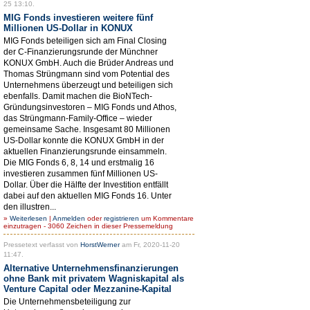
25 13:10.
MIG Fonds investieren weitere fünf
Millionen US-Dollar in KONUX
MIG Fonds beteiligen sich am Final Closing
der C-Finanzierungsrunde der Münchner
KONUX GmbH. Auch die Brüder Andreas und
Thomas Strüngmann sind vom Potential des
Unternehmens überzeugt und beteiligen sich
ebenfalls. Damit machen die BioNTech-
Gründungsinvestoren – MIG Fonds und Athos,
das Strüngmann-Family-Office – wieder
gemeinsame Sache. Insgesamt 80 Millionen
US-Dollar konnte die KONUX GmbH in der
aktuellen Finanzierungsrunde einsammeln.
Die MIG Fonds 6, 8, 14 und erstmalig 16
investieren zusammen fünf Millionen US-
Dollar. Über die Hälfte der Investition entfällt
dabei auf den aktuellen MIG Fonds 16. Unter
den illustren...
»
Weiterlesen
|
Anmelden
oder
registrieren
um Kommentare
einzutragen - 3060 Zeichen in dieser Pressemeldung
Pressetext verfasst von
HorstWerner
am Fr, 2020-11-20
11:47.
Alternative Unternehmensfinanzierungen
ohne Bank mit privatem Wagniskapital als
Venture Capital oder Mezzanine-Kapital
Die Unternehmensbeteiligung zur