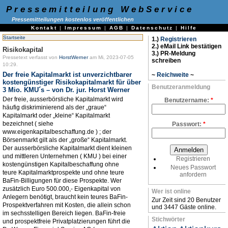
Pressemitteilung WebService
Pressemitteilungen kostenlos veröffentlichen
Kontakt
|
Impressum
|
AGB
|
Datenschutz
|
Hilfe
Startseite
1.)
Registrieren
2.) eMail Link bestätigen
Risikokapital
3.) PR-Meldung
Pressetext verfasst von
HorstWerner
am Mi, 2023-07-05
schreiben
10:29.
Der freie Kapitalmarkt ist unverzichtbarer
~
Reichweite
~
kostengünstiger Risikokapitalmarkt für über
Benutzeranmeldung
3 Mio. KMU´s – von Dr. jur. Horst Werner
Der freie, ausserbörsliche Kapitalmarkt wird
Benutzername:
*
häufig diskriminierend als der „graue“
Kapitalmarkt oder „kleine“ Kapitalmarkt
bezeichnet ( siehe
Passwort:
*
www.eigenkapitalbeschaffung.de ) ; der
Börsenmarkt gilt als der „große“ Kapitalmarkt.
Der ausserbörsliche Kapitalmarkt dient kleinen
und mittleren Unternehmen ( KMU ) bei einer
Registrieren
kostengünstigen Kapitalbeschaffung ohne
Neues Passwort
teure Kapitalmarktprospekte und ohne teure
anfordern
BaFin-Billigungen für diese Prospekte. Wer
zusätzlich Euro 500.000,- Eigenkapital von
Wer ist online
Anlegern benötigt, braucht kein teures BaFin-
Zur Zeit sind 20 Benutzer
Prospektverfahren mit Kosten, die allein schon
und 3447 Gäste online.
im sechsstelligen Bereich liegen. BaFin-freie
Stichwörter
und prospektfreie Privatplatzierungen führt die