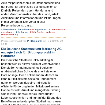
Auto mit persönlichem Chauffeur entdeckt und
der Fahrer ist gleichzeitig der Reiseleiter. Er
führt die Reisenden durch Honduras und
erklärt Verschiedenstes über das Land, erteilt
Auskünfte und Informationen und ist für Fragen
immer verfügbar. Der Vorteil dieser
Reisemethode ist, dass...
»
Weiterlesen
|
Anmelden
oder
registrieren
um Kommentare
einzutragen |
2 Anhänge
- 2975 Zeichen in dieser
Pressemeldung
Pressetext verfasst von
PR-Blickpunkt
am Fr, 2010-08-20
08:40.
Die Deutsche Stadtauskunft Marketing AG
engagiert sich für Bildungsprojekt in
Honduras
Die Deutsche Stadtauskunft Marketing AG
bekennt sich zu aktiver sozialer Verantwortung.
Der bloßen Anmahnung eines tragischen,
unabänderlichen Schicksals erteilt sie eine
klare Absage. Denn notleidenden Menschen
kann nur mit aktivem sozialen Engagement
geholfen werden, das eine individuelle,
effiziente Förderung in den Mittelpunkt seines
Handelns stellt. Armut und mangelnde Bildung
sind letzten Endes Ausdruck individueller
Lebensgeschichten und nur auf der Ebene des
Betroffenen zu bekämpfen. Studiert man dieser