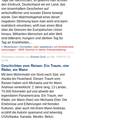
Tage die Nachrichten, so gewinnt man schnell
den Eindruck, Deutschland sei ein Land, das
von krisenhaftem Geschehen auf
wirtschaftlicher und sozialer Ebene bewegt
würde. Den Wahrheitsgehalt einer derart
negativen Stimmung kann man wohl erst dann
realistisch einordnen, wirft man einen Blick
über die Grenzen der Europäischen Union
hinaus. Milliarden Menschen auf aller Welt
sind bitterarm, hungern und sterben Tag für
Tag an Krankheiten,...
»
Weiterlesen
|
Anmelden
oder
registrieren
um Kommentare
einzutragen - 4956 Zeichen in dieser Pressemeldung
Pressetext verfasst von
Erhard Coch
am Mo, 2008-07-21
11:58.
Geschichten vom Reisen: Ein Traum, vier
Räder, ein Mann
Mit dem Wohnmobil von Nord nach Süd, von
Alaska bis Feuerland. Diesen Traum vom
Reisen haben sich Michaela und ihr Mann
Andreas verwirklicht. 2 Jahre lang, 13 Länder,
70.000 Kilometer auf und abseits der
legendären Panamericana. Ein Traum, vier
Räder, ein Mann (hier) von Michaela Eller. Die
Erlebnisse und Erfahrungen mit fremden
Kulturen, aber auch mit ihrem Mann Andreas,
erzählt die Autorin spannend und lebendig.
USA/Alaska, Kanada, Mexiko, Belizc,