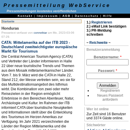
Pressemitteilung WebService
Pressemitteilungen kostenlos veröffentlichen
Kontakt
|
Impressum
|
AGB
|
Datenschutz
|
Hilfe
Startseite
1.)
Registrieren
2.) eMail Link bestätigen
Honduras
3.) PR-Meldung
Pressetext verfasst von
connektar
am Mo, 2023-03-06
schreiben
07:29.
CATA: Mittelamerika auf der ITB 2023 -
~
Reichweite
~
Deutschland zweitwichtigster europäische
Benutzeranmeldung
Markt für Tourismus
Die Central American Tourism Agency (CATA)
Benutzername:
*
und Vertreter der Länder informieren in Halle
22 über neue touristische Trends und Themen
aus dem Mosaik mittelamerikanischer Länder.
Passwort:
*
Vom 7. bis 9. März wird die CATA in Halle 22,
Stand 212, der Messe vertreten sein, wo sie für
das Multidestinationsangebot des Isthmus
wirbt. Die Kombination von zwei oder mehr
Registrieren
Reisezielen in der Region ermöglicht
Neues Passwort
Erlebnisse in den Bereichen Abenteuer, Natur,
anfordern
Archäologie und Kultur. Im Rahmen der ITB
informiert CATA über touristische Neuigkeiten
Wer ist online
und Informationen stellt über die Entwicklung
Zur Zeit sind 16 Benutzer
des Tourismus im Herzen Amerikas zur
und 3374 Gäste online.
Verfügung. Im Jahr 2021 verzeichneten die
Stichwörter
Länder der Region Mittelamerika und die