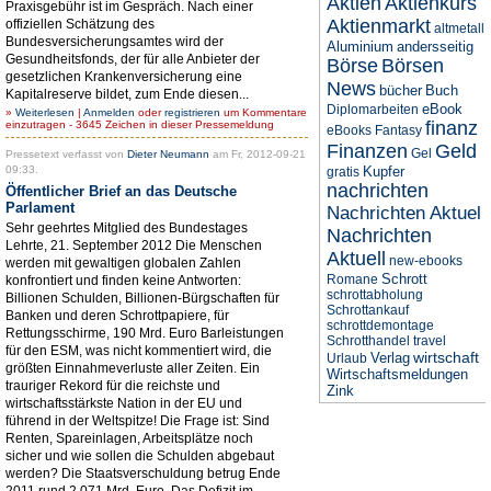
Aktien
Aktienkurs
Praxisgebühr ist im Gespräch. Nach einer
Aktienmarkt
offiziellen Schätzung des
altmetall
Bundesversicherungsamtes wird der
Aluminium
andersseitig
Gesundheitsfonds, der für alle Anbieter der
Börse
Börsen
gesetzlichen Krankenversicherung eine
News
bücher
Buch
Kapitalreserve bildet, zum Ende diesen...
eBook
Diplomarbeiten
»
Weiterlesen
|
Anmelden
oder
registrieren
um Kommentare
finanz
einzutragen - 3645 Zeichen in dieser Pressemeldung
eBooks
Fantasy
Finanzen
Geld
Gel
Pressetext verfasst von
Dieter Neumann
am Fr, 2012-09-21
09:33.
Kupfer
gratis
nachrichten
Öffentlicher Brief an das Deutsche
Parlament
Nachrichten Aktuel
Sehr geehrtes Mitglied des Bundestages
Nachrichten
Lehrte, 21. September 2012 Die Menschen
Aktuell
new-ebooks
werden mit gewaltigen globalen Zahlen
Schrott
Romane
konfrontiert und finden keine Antworten:
schrottabholung
Billionen Schulden, Billionen-Bürgschaften für
Schrottankauf
Banken und deren Schrottpapiere, für
schrottdemontage
Rettungsschirme, 190 Mrd. Euro Barleistungen
Schrotthandel
travel
für den ESM, was nicht kommentiert wird, die
wirtschaft
Verlag
Urlaub
größten Einnahmeverluste aller Zeiten. Ein
Wirtschaftsmeldungen
trauriger Rekord für die reichste und
Zink
wirtschaftsstärkste Nation in der EU und
führend in der Weltspitze! Die Frage ist: Sind
Renten, Spareinlagen, Arbeitsplätze noch
sicher und wie sollen die Schulden abgebaut
werden? Die Staatsverschuldung betrug Ende
2011 rund 2.071 Mrd. Euro. Das Defizit im