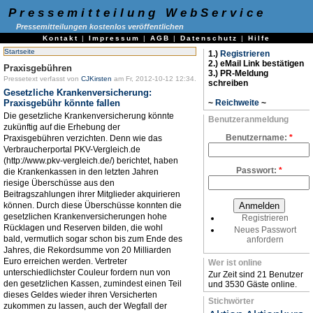
Pressemitteilung WebService
Pressemitteilungen kostenlos veröffentlichen
Kontakt
|
Impressum
|
AGB
|
Datenschutz
|
Hilfe
Startseite
1.)
Registrieren
2.) eMail Link bestätigen
Praxisgebühren
3.) PR-Meldung
Pressetext verfasst von
CJKirsten
am Fr, 2012-10-12 12:34.
schreiben
Gesetzliche Krankenversicherung:
Praxisgebühr könnte fallen
~
Reichweite
~
Die gesetzliche Krankenversicherung könnte
Benutzeranmeldung
zukünftig auf die Erhebung der
Benutzername:
*
Praxisgebühren verzichten. Denn wie das
Verbraucherportal PKV-Vergleich.de
(http://www.pkv-vergleich.de/) berichtet, haben
Passwort:
*
die Krankenkassen in den letzten Jahren
riesige Überschüsse aus den
Beitragszahlungen ihrer Mitglieder akquirieren
können. Durch diese Überschüsse konnten die
gesetzlichen Krankenversicherungen hohe
Registrieren
Rücklagen und Reserven bilden, die wohl
Neues Passwort
bald, vermutlich sogar schon bis zum Ende des
anfordern
Jahres, die Rekordsumme von 20 Milliarden
Euro erreichen werden. Vertreter
Wer ist online
unterschiedlichster Couleur fordern nun von
Zur Zeit sind 21 Benutzer
den gesetzlichen Kassen, zumindest einen Teil
und 3530 Gäste online.
dieses Geldes wieder ihren Versicherten
Stichwörter
zukommen zu lassen, auch der Wegfall der