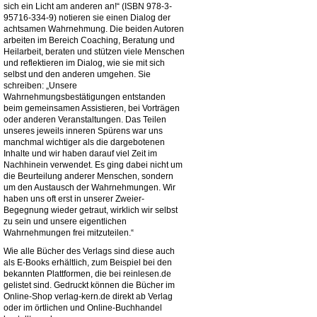
sich ein Licht am anderen an!“ (ISBN 978-3-
95716-334-9) notieren sie einen Dialog der
achtsamen Wahrnehmung. Die beiden Autoren
arbeiten im Bereich Coaching, Beratung und
Heilarbeit, beraten und stützen viele Menschen
und reflektieren im Dialog, wie sie mit sich
selbst und den anderen umgehen. Sie
schreiben: „Unsere
Wahrnehmungsbestätigungen entstanden
beim gemeinsamen Assistieren, bei Vorträgen
oder anderen Veranstaltungen. Das Teilen
unseres jeweils inneren Spürens war uns
manchmal wichtiger als die dargebotenen
Inhalte und wir haben darauf viel Zeit im
Nachhinein verwendet. Es ging dabei nicht um
die Beurteilung anderer Menschen, sondern
um den Austausch der Wahrnehmungen. Wir
haben uns oft erst in unserer Zweier-
Begegnung wieder getraut, wirklich wir selbst
zu sein und unsere eigentlichen
Wahrnehmungen frei mitzuteilen.“
Wie alle Bücher des Verlags sind diese auch
als E-Books erhältlich, zum Beispiel bei den
bekannten Plattformen, die bei reinlesen.de
gelistet sind. Gedruckt können die Bücher im
Online-Shop verlag-kern.de direkt ab Verlag
oder im örtlichen und Online-Buchhandel