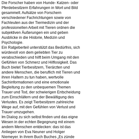
Die Forscher haben von Hunde- Katzen- oder
Pferdebesitzern Erfahrungen in Wort und Bild
gesammelt. Aufsätze von Forschern
verschiedener Fachrichtungen sowie von
Fachleuten aus der Tiermedizin und der
professionellen Arbeit mit Tieren ordnen die
subjektiven Äußerungen ein und geben
Ausblicke in die Historie, Medizin und
Psychologie.
Ein Ratgeberteil unterstützt das Bedürfnis, sich
würdevoll von dem geliebten Tier zu
verabschieden und hilft beim Umgang mit den
Gefühlen von Schmerz und Hilflosigkeit. Das
Buch bietet Tierbesitzern, Tierärzten und
andere Menschen, die beruflich mit Tieren und
ihren Haltern zu tun haben, wertvolle
Sachinformationen und eine emotionale
Begleitung zu den unbequemen Themen
Trauer und Tod, der schwierigen Entscheidung
zum Einschläfern und der Bewältigung des
Verlustes. Es zeigt Tierbesitzern zahlreiche
Wege auf, mit den Gefühlen von Verlust und
Trauer umzugehen.
Im Dialog zu sich selbst finden und das eigne
Wesen in der echten Begegnung mit einem
andern Menschen entdecken: das ist das
Anliegen von Eva Neuner und Holger
Niemeyer. In ihrem Buch Buches „Es zünde