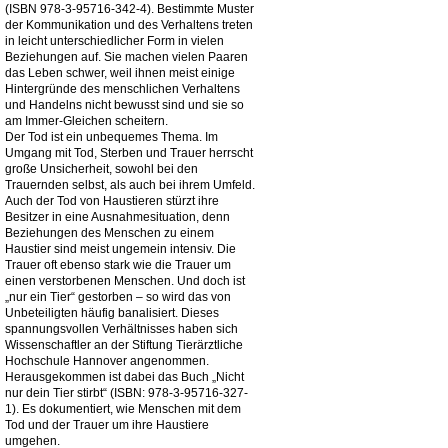
(ISBN 978-3-95716-342-4). Bestimmte Muster
der Kommunikation und des Verhaltens treten
in leicht unterschiedlicher Form in vielen
Beziehungen auf. Sie machen vielen Paaren
das Leben schwer, weil ihnen meist einige
Hintergründe des menschlichen Verhaltens
und Handelns nicht bewusst sind und sie so
am Immer-Gleichen scheitern.
Der Tod ist ein unbequemes Thema. Im
Umgang mit Tod, Sterben und Trauer herrscht
große Unsicherheit, sowohl bei den
Trauernden selbst, als auch bei ihrem Umfeld.
Auch der Tod von Haustieren stürzt ihre
Besitzer in eine Ausnahmesituation, denn
Beziehungen des Menschen zu einem
Haustier sind meist ungemein intensiv. Die
Trauer oft ebenso stark wie die Trauer um
einen verstorbenen Menschen. Und doch ist
„nur ein Tier“ gestorben – so wird das von
Unbeteiligten häufig banalisiert. Dieses
spannungsvollen Verhältnisses haben sich
Wissenschaftler an der Stiftung Tierärztliche
Hochschule Hannover angenommen.
Herausgekommen ist dabei das Buch „Nicht
nur dein Tier stirbt“ (ISBN: 978-3-95716-327-
1). Es dokumentiert, wie Menschen mit dem
Tod und der Trauer um ihre Haustiere
umgehen.