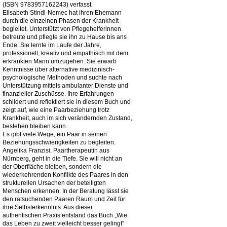
(ISBN 9783957162243) verfasst.
Elisabeth Stindl-Nemec hat ihren Ehemann
durch die einzelnen Phasen der Krankheit
begleitet. Unterstützt von Pflegehelferinnen
betreute und pflegte sie ihn zu Hause bis ans
Ende. Sie lernte im Laufe der Jahre,
professionell, kreativ und empathisch mit dem
erkrankten Mann umzugehen. Sie erwarb
Kenntnisse über alternative medizinisch-
psychologische Methoden und suchte nach
Unterstützung mittels ambulanter Dienste und
finanzieller Zuschüsse. Ihre Erfahrungen
schildert und reflektiert sie in diesem Buch und
zeigt auf, wie eine Paarbeziehung trotz
Krankheit, auch im sich verändernden Zustand,
bestehen bleiben kann.
Es gibt viele Wege, ein Paar in seinen
Beziehungsschwierigkeiten zu begleiten.
Angelika Franzisi, Paartherapeutin aus
Nürnberg, geht in die Tiefe. Sie will nicht an
der Oberfläche bleiben, sondern die
wiederkehrenden Konflikte des Paares in den
strukturellen Ursachen der beteiligten
Menschen erkennen. In der Beratung lässt sie
den ratsuchenden Paaren Raum und Zeit für
ihre Selbsterkenntnis. Aus dieser
authentischen Praxis entstand das Buch „Wie
das Leben zu zweit vielleicht besser gelingt“