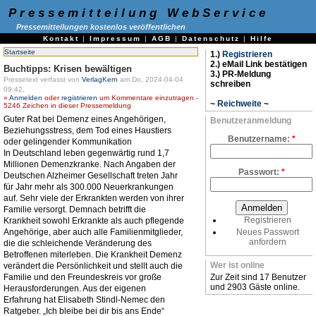
Pressemitteilung WebService
Pressemitteilungen kostenlos veröffentlichen
Kontakt
|
Impressum
|
AGB
|
Datenschutz
|
Hilfe
Startseite
1.)
Registrieren
2.) eMail Link bestätigen
Buchtipps: Krisen bewältigen
3.) PR-Meldung
Pressetext verfasst von
VerlagKern
am Do, 2024-04-04
schreiben
09:42.
»
Anmelden
oder
registrieren
um Kommentare einzutragen -
~
Reichweite
~
5246 Zeichen in dieser Pressemeldung
Guter Rat bei Demenz eines Angehörigen,
Benutzeranmeldung
Beziehungsstress, dem Tod eines Haustiers
Benutzername:
*
oder gelingender Kommunikation
In Deutschland leben gegenwärtig rund 1,7
Millionen Demenzkranke. Nach Angaben der
Passwort:
*
Deutschen Alzheimer Gesellschaft treten Jahr
für Jahr mehr als 300.000 Neuerkrankungen
auf. Sehr viele der Erkrankten werden von ihrer
Familie versorgt. Demnach betrifft die
Registrieren
Krankheit sowohl Erkrankte als auch pflegende
Angehörige, aber auch alle Familienmitglieder,
Neues Passwort
anfordern
die die schleichende Veränderung des
Betroffenen miterleben. Die Krankheit Demenz
Wer ist online
verändert die Persönlichkeit und stellt auch die
Familie und den Freundeskreis vor große
Zur Zeit sind 17 Benutzer
und 2903 Gäste online.
Herausforderungen. Aus der eigenen
Erfahrung hat Elisabeth Stindl-Nemec den
Ratgeber. „Ich bleibe bei dir bis ans Ende“