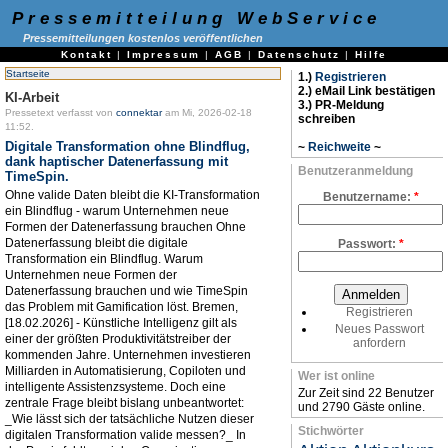
Pressemitteilung WebService
Pressemitteilungen kostenlos veröffentlichen
Kontakt
|
Impressum
|
AGB
|
Datenschutz
|
Hilfe
Startseite
1.)
Registrieren
2.) eMail Link bestätigen
KI-Arbeit
3.) PR-Meldung
Pressetext verfasst von
connektar
am Mi, 2026-02-18
schreiben
11:52.
Digitale Transformation ohne Blindflug,
~
Reichweite
~
dank haptischer Datenerfassung mit
Benutzeranmeldung
TimeSpin.
Ohne valide Daten bleibt die KI-Transformation
Benutzername:
*
ein Blindflug - warum Unternehmen neue
Formen der Datenerfassung brauchen Ohne
Datenerfassung bleibt die digitale
Passwort:
*
Transformation ein Blindflug. Warum
Unternehmen neue Formen der
Datenerfassung brauchen und wie TimeSpin
das Problem mit Gamification löst. Bremen,
Registrieren
[18.02.2026] - Künstliche Intelligenz gilt als
Neues Passwort
einer der größten Produktivitätstreiber der
anfordern
kommenden Jahre. Unternehmen investieren
Milliarden in Automatisierung, Copiloten und
Wer ist online
intelligente Assistenzsysteme. Doch eine
Zur Zeit sind 22 Benutzer
zentrale Frage bleibt bislang unbeantwortet:
und 2790 Gäste online.
_Wie lässt sich der tatsächliche Nutzen dieser
Stichwörter
digitalen Transformation valide messen?_ In