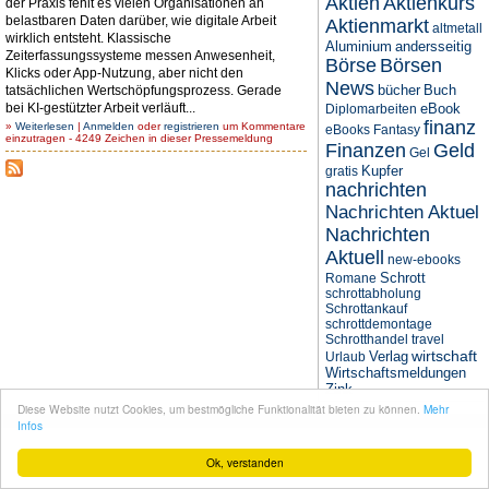
Aktien
Aktienkurs
der Praxis fehlt es vielen Organisationen an
belastbaren Daten darüber, wie digitale Arbeit
Aktienmarkt
altmetall
wirklich entsteht. Klassische
Aluminium
andersseitig
Zeiterfassungssysteme messen Anwesenheit,
Börse
Börsen
Klicks oder App-Nutzung, aber nicht den
News
bücher
Buch
tatsächlichen Wertschöpfungsprozess. Gerade
bei KI-gestützter Arbeit verläuft...
eBook
Diplomarbeiten
finanz
»
Weiterlesen
|
Anmelden
oder
registrieren
um Kommentare
eBooks
Fantasy
einzutragen - 4249 Zeichen in dieser Pressemeldung
Finanzen
Geld
Gel
Kupfer
gratis
nachrichten
Nachrichten Aktuel
Nachrichten
Aktuell
new-ebooks
Schrott
Romane
schrottabholung
Schrottankauf
schrottdemontage
Schrotthandel
travel
wirtschaft
Verlag
Urlaub
Wirtschaftsmeldungen
Zink
Diese Website nutzt Cookies, um bestmögliche Funktionalität bieten zu können.
Mehr
© seit 2004
Narres Open Web Solutions
- Powered by
Drupal PHP Framework
Infos
Ok, verstanden