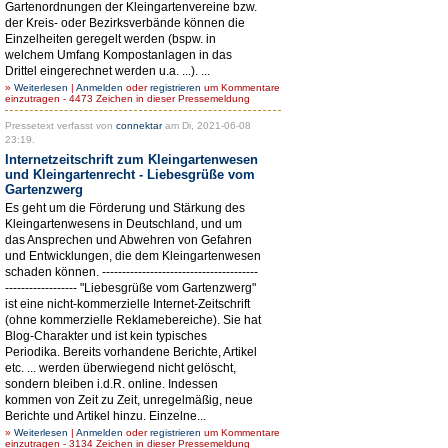
Gartenordnungen der Kleingartenvereine bzw.
der Kreis- oder Bezirksverbände können die
Einzelheiten geregelt werden (bspw. in
welchem Umfang Kompostanlagen in das
Drittel eingerechnet werden u.a. ...). ...
»
Weiterlesen
|
Anmelden
oder
registrieren
um Kommentare
einzutragen - 4473 Zeichen in dieser Pressemeldung
Pressetext verfasst von
connektar
am Di, 2021-06-08
23:19.
Internetzeitschrift zum Kleingartenwesen
und Kleingartenrecht - Liebesgrüße vom
Gartenzwerg
Es geht um die Förderung und Stärkung des
Kleingartenwesens in Deutschland, und um
das Ansprechen und Abwehren von Gefahren
und Entwicklungen, die dem Kleingartenwesen
schaden können. ---------------------------------------
------------------ "Liebesgrüße vom Gartenzwerg"
ist eine nicht-kommerzielle Internet-Zeitschrift
(ohne kommerzielle Reklamebereiche). Sie hat
Blog-Charakter und ist kein typisches
Periodika. Bereits vorhandene Berichte, Artikel
etc. ... werden überwiegend nicht gelöscht,
sondern bleiben i.d.R. online. Indessen
kommen von Zeit zu Zeit, unregelmäßig, neue
Berichte und Artikel hinzu. Einzelne...
»
Weiterlesen
|
Anmelden
oder
registrieren
um Kommentare
einzutragen - 3134 Zeichen in dieser Pressemeldung