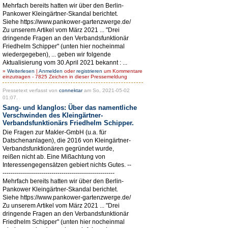
Mehrfach bereits hatten wir über den Berlin-
Pankower Kleingärtner-Skandal berichtet.
Siehe https://www.pankower-gartenzwerge.de/
Zu unserem Artikel vom März 2021 ... "Drei
dringende Fragen an den Verbandsfunktionär
Friedhelm Schipper" (unten hier nocheinmal
wiedergegeben), ... geben wir folgende
Aktualisierung vom 30.April 2021 bekannt : ...
»
Weiterlesen
|
Anmelden
oder
registrieren
um Kommentare
einzutragen - 7825 Zeichen in dieser Pressemeldung
Pressetext verfasst von
connektar
am So, 2021-05-02
01:07.
Sang- und klanglos: Über das namentliche
Verschwinden des Kleingärtner-
Verbandsfunktionärs Friedhelm Schipper.
Die Fragen zur Makler-GmbH (u.a. für
Datschenanlagen), die 2016 von Kleingärtner-
Verbandsfunktionären gegründet wurde,
reißen nicht ab. Eine Mißachtung von
Interessengegensätzen gebiert nichts Gutes. --
-------------------------------------------------------
Mehrfach bereits hatten wir über den Berlin-
Pankower Kleingärtner-Skandal berichtet.
Siehe https://www.pankower-gartenzwerge.de/
Zu unserem Artikel vom März 2021 ... "Drei
dringende Fragen an den Verbandsfunktionär
Friedhelm Schipper" (unten hier nocheinmal