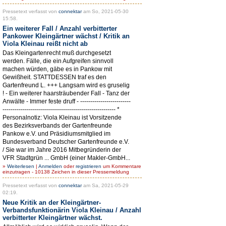
Pressetext verfasst von
connektar
am So, 2021-05-30
15:58.
Ein weiterer Fall / Anzahl verbitterter
Pankower Kleingärtner wächst / Kritik an
Viola Kleinau reißt nicht ab
Das Kleingartenrecht muß durchgesetzt
werden. Fälle, die ein Aufgreifen sinnvoll
machen würden, gäbe es in Pankow mit
Gewißheit. STATTDESSEN traf es den
Gartenfreund L. +++ Langsam wird es gruselig
! - Ein weiterer haarsträubender Fall - Tanz der
Anwälte - Immer feste druff - -------------------------
-------------------------------------------------------- *
Personalnotiz: Viola Kleinau ist Vorsitzende
des Bezirksverbands der Gartenfreunde
Pankow e.V. und Präsidiumsmitglied im
Bundesverband Deutscher Gartenfreunde e.V.
/ Sie war im Jahre 2016 Mitbegründerin der
VFR Stadtgrün ... GmbH (einer Makler-GmbH...
»
Weiterlesen
|
Anmelden
oder
registrieren
um Kommentare
einzutragen - 10138 Zeichen in dieser Pressemeldung
Pressetext verfasst von
connektar
am Sa, 2021-05-29
02:19.
Neue Kritik an der Kleingärtner-
Verbandsfunktionärin Viola Kleinau / Anzahl
verbitterter Kleingärtner wächst.