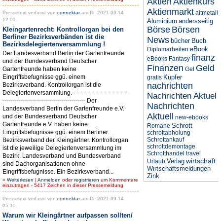
Aktien
Aktienkurs
Aktienmarkt
altmetall
Pressetext verfasst von
connektar
am Di, 2021-09-14
12:01.
Aluminium
andersseitig
Börse
Börsen
Kleingartenrecht: Kontrollorgan bei den
Berliner Bezirksverbänden ist die
News
bücher
Buch
Bezirksdelegiertenversammlung !
eBook
Diplomarbeiten
Der Landesverband Berlin der Gartenfreunde
finanz
eBooks
Fantasy
und der Bundesverband Deutscher
Finanzen
Geld
Gartenfreunde haben keine
Gel
Eingriffsbefugnisse ggü. einem
Kupfer
gratis
nachrichten
Bezirksverband. Kontrollorgan ist die
Delegiertenversammlung. ----------------------------
Nachrichten Aktuel
------------------------------------------ Der
Nachrichten
Landesverband Berlin der Gartenfreunde e.V.
Aktuell
und der Bundesverband Deutscher
new-ebooks
Gartenfreunde e.V. haben keine
Schrott
Romane
Eingriffsbefugnisse ggü. einem Berliner
schrottabholung
Schrottankauf
Bezirksverband der Kleingärtner. Kontrollorgan
schrottdemontage
ist die jeweilige Delegiertenversammlung im
Schrotthandel
travel
Bezirk. Landesverband und Bundesverband
wirtschaft
Verlag
Urlaub
sind Dachorganisationen ohne
Wirtschaftsmeldungen
Eingriffsbefugnisse. Ein Bezirksverband...
Zink
»
Weiterlesen
|
Anmelden
oder
registrieren
um Kommentare
einzutragen - 5417 Zeichen in dieser Pressemeldung
Pressetext verfasst von
connektar
am Di, 2021-09-14
05:15.
Warum wir Kleingärtner aufpassen sollten/