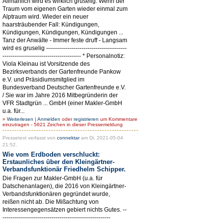
Allmählich wird es wirklich gruselig. Wenn der
Traum vom eigenen Garten wieder einmal zum
Alptraum wird. Wieder ein neuer
haarsträubender Fall: Kündigungen,
Kündigungen, Kündigungen, Kündigungen ...
Tanz der Anwälte - Immer feste druff - Langsam
wird es gruselig -----------------------------------------
---------------------------------------- * Personalnotiz:
Viola Kleinau ist Vorsitzende des
Bezirksverbands der Gartenfreunde Pankow
e.V. und Präsidiumsmitglied im
Bundesverband Deutscher Gartenfreunde e.V.
/ Sie war im Jahre 2016 Mitbegründerin der
VFR Stadtgrün ... GmbH (einer Makler-GmbH
u.a. für...
»
Weiterlesen
|
Anmelden
oder
registrieren
um Kommentare
einzutragen - 5621 Zeichen in dieser Pressemeldung
Pressetext verfasst von
connektar
am Di, 2021-05-04
21:52.
Wie vom Erdboden verschluckt:
Erstaunliches über den Kleingärtner-
Verbandsfunktionär Friedhelm Schipper.
Die Fragen zur Makler-GmbH (u.a. für
Datschenanlagen), die 2016 von Kleingärtner-
Verbandsfunktionären gegründet wurde,
reißen nicht ab. Die Mißachtung von
Interessengegensätzen gebiert nichts Gutes. --
-------------------------------------------------------