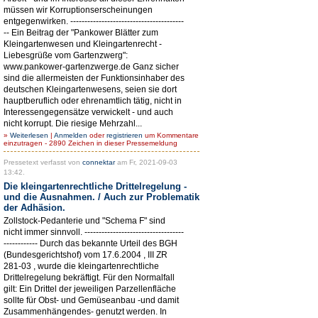
müssen wir Korruptionserscheinungen
entgegenwirken. ----------------------------------------
-- Ein Beitrag der "Pankower Blätter zum
Kleingartenwesen und Kleingartenrecht -
Liebesgrüße vom Gartenzwerg":
www.pankower-gartenzwerge.de Ganz sicher
sind die allermeisten der Funktionsinhaber des
deutschen Kleingartenwesens, seien sie dort
hauptberuflich oder ehrenamtlich tätig, nicht in
Interessengegensätze verwickelt - und auch
nicht korrupt. Die riesige Mehrzahl...
»
Weiterlesen
|
Anmelden
oder
registrieren
um Kommentare
einzutragen - 2890 Zeichen in dieser Pressemeldung
Pressetext verfasst von
connektar
am Fr, 2021-09-03
13:42.
Die kleingartenrechtliche Drittelregelung -
und die Ausnahmen. / Auch zur Problematik
der Adhäsion.
Zollstock-Pedanterie und "Schema F" sind
nicht immer sinnvoll. -----------------------------------
------------ Durch das bekannte Urteil des BGH
(Bundesgerichtshof) vom 17.6.2004 , III ZR
281-03 , wurde die kleingartenrechtliche
Drittelregelung bekräftigt. Für den Normalfall
gilt: Ein Drittel der jeweiligen Parzellenfläche
sollte für Obst- und Gemüseanbau -und damit
Zusammenhängendes- genutzt werden. In