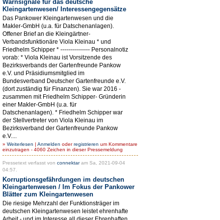
Warnsignale für das deutsche
Kleingartenwesen/ Interessengegensätze
Das Pankower Kleingartenwesen und die
Makler-GmbH (u.a. für Datschenanlagen).
Offener Brief an die Kleingärtner-
Verbandsfunktionäre Viola Kleinau * und
Friedhelm Schipper * --------------- Personalnotiz
vorab: * Viola Kleinau ist Vorsitzende des
Bezirksverbands der Gartenfreunde Pankow
e.V. und Präsidiumsmitglied im
Bundesverband Deutscher Gartenfreunde e.V.
(dort zuständig für Finanzen). Sie war 2016 -
zusammen mit Friedhelm Schipper- Gründerin
einer Makler-GmbH (u.a. für
Datschenanlagen). * Friedhelm Schipper war
der Stellvertreter von Viola Kleinau im
Bezirksverband der Gartenfreunde Pankow
e.V....
»
Weiterlesen
|
Anmelden
oder
registrieren
um Kommentare
einzutragen - 4060 Zeichen in dieser Pressemeldung
Pressetext verfasst von
connektar
am Sa, 2021-09-04
04:57.
Korruptionsgefährdungen im deutschen
Kleingartenwesen / Im Fokus der Pankower
Blätter zum Kleingartenwesen
Die riesige Mehrzahl der Funktionsträger im
deutschen Kleingartenwesen leistet ehrenhafte
Arbeit - und im Interesse all dieser Ehrenhaften