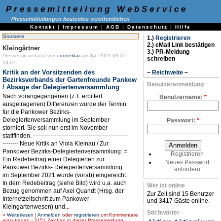
Pressemitteilung WebService
Pressemitteilungen kostenlos veröffentlichen
Kontakt
|
Impressum
|
AGB
|
Datenschutz
|
Hilfe
Startseite
1.)
Registrieren
2.) eMail Link bestätigen
Kleingärtner
3.) PR-Meldung
Pressetext verfasst von
connektar
am Sa, 2021-09-25
schreiben
13:07.
Kritik an der Vorsitzenden des
~
Reichweite
~
Bezirksverbands der Gartenfreunde Pankow
Benutzeranmeldung
/ Absage der Delegiertenversammlung
Nach vorangegangenen (z.T. erbittert
Benutzername:
*
ausgetragenen) Differenzen wurde der Termin
für die Pankower Bezirks-
Delegiertenversammlung im September
Passwort:
*
storniert. Sie soll nun erst im November
stattfinden. ------------------------------------------------
-------- Neue Kritik an Viola Kleinau / Zur
Pankower Bezirks-Delegiertenversammlung: =
Registrieren
Ein Redebeitrag einer Delegierten zur
Neues Passwort
Pankower Bezirks- Delegiertenversammlung
anfordern
im September 2021 wurde (vorab) eingereicht.
In dem Redebeitrag (siehe Bild) wird u.a. auch
Wer ist online
Bezug genommen auf Axel Quandt (Hrsg. der
Zur Zeit sind 15 Benutzer
Internetzeitschrift zum Pankower
und 3417 Gäste online.
Kleingartenwesen) und...
Stichwörter
»
Weiterlesen
|
Anmelden
oder
registrieren
um Kommentare
einzutragen - 3151 Zeichen in dieser Pressemeldung