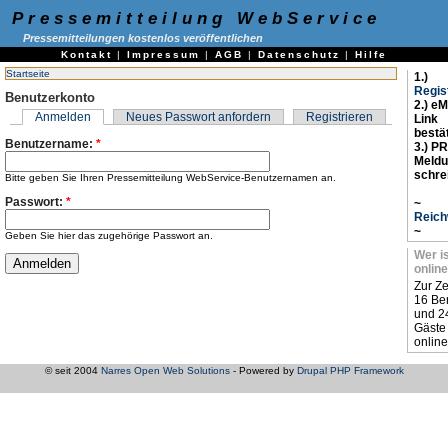
Pressemitteilung WebService
Pressemitteilungen kostenlos veröffentlichen
Kontakt
|
Impressum
|
AGB
|
Datenschutz
|
Hilfe
Startseite
1.)
Regis
Benutzerkonto
2.) eM
Anmelden
Neues Passwort anfordern
Registrieren
Link
bestä
Benutzername:
*
3.) PR
Meld
schre
Bitte geben Sie Ihren Pressemitteilung WebService-Benutzernamen an.
Passwort:
*
~
Reich
~
Geben Sie hier das zugehörige Passwort an.
Wer i
online
Zur Ze
16 Be
und 2
Gäste
online
© seit 2004
Narres Open Web Solutions
- Powered by
Drupal PHP Framework