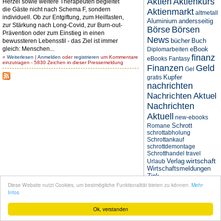
Aktien
Aktienkurs
Herzel sowie weitere Therapeuten begleitet
die Gäste nicht nach Schema F, sondern
Aktienmarkt
altmetall
individuell. Ob zur Entgiftung, zum Heilfasten,
Aluminium
andersseitig
zur Stärkung nach Long-Covid, zur Burn-out-
Börse
Börsen
Prävention oder zum Einstieg in einen
News
bücher
Buch
bewussteren Lebensstil - das Ziel ist immer
gleich: Menschen...
eBook
Diplomarbeiten
finanz
»
Weiterlesen
|
Anmelden
oder
registrieren
um Kommentare
eBooks
Fantasy
einzutragen - 5830 Zeichen in dieser Pressemeldung
Finanzen
Geld
Gel
Kupfer
gratis
nachrichten
Nachrichten Aktuel
Nachrichten
Aktuell
new-ebooks
Schrott
Romane
schrottabholung
Schrottankauf
schrottdemontage
Schrotthandel
travel
wirtschaft
Verlag
Urlaub
Wirtschaftsmeldungen
Zink
Diese Website nutzt Cookies, um bestmögliche Funktionalität bieten zu können.
Mehr
© seit 2004
Narres Open Web Solutions
- Powered by
Drupal PHP Framework
Infos
Ok, verstanden