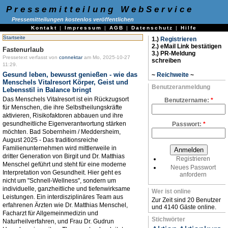
Pressemitteilung WebService
Pressemitteilungen kostenlos veröffentlichen
Kontakt
|
Impressum
|
AGB
|
Datenschutz
|
Hilfe
Startseite
1.)
Registrieren
2.) eMail Link bestätigen
Fastenurlaub
3.) PR-Meldung
Pressetext verfasst von
connektar
am Mo, 2025-10-27
schreiben
11:29.
Gesund leben, bewusst genießen - wie das
~
Reichweite
~
Menschels Vitalresort Körper, Geist und
Benutzeranmeldung
Lebensstil in Balance bringt
Das Menschels Vitalresort ist ein Rückzugsort
Benutzername:
*
für Menschen, die ihre Selbstheilungskräfte
aktivieren, Risikofaktoren abbauen und ihre
gesundheitliche Eigenverantwortung stärken
Passwort:
*
möchten. Bad Sobernheim / Meddersheim,
August 2025 - Das traditionsreiche
Familienunternehmen wird mittlerweile in
dritter Generation von Birgit und Dr. Matthias
Registrieren
Menschel geführt und steht für eine moderne
Neues Passwort
Interpretation von Gesundheit. Hier geht es
anfordern
nicht um "Schnell-Wellness", sondern um
individuelle, ganzheitliche und tiefenwirksame
Wer ist online
Leistungen. Ein interdisziplinäres Team aus
Zur Zeit sind 20 Benutzer
erfahrenen Ärzten wie Dr. Matthias Menschel,
und 4140 Gäste online.
Facharzt für Allgemeinmedizin und
Stichwörter
Naturheilverfahren, und Frau Dr. Gudrun