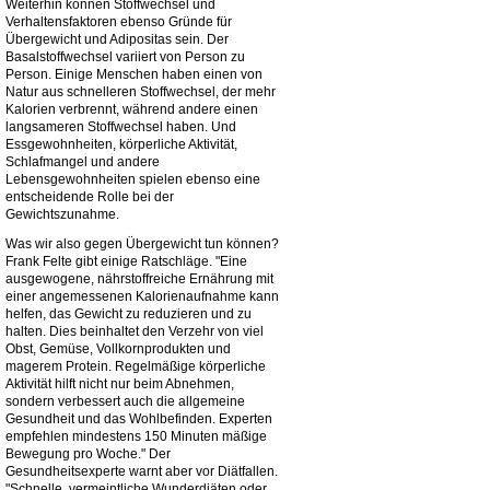
Weiterhin können Stoffwechsel und
Verhaltensfaktoren ebenso Gründe für
Übergewicht und Adipositas sein. Der
Basalstoffwechsel variiert von Person zu
Person. Einige Menschen haben einen von
Natur aus schnelleren Stoffwechsel, der mehr
Kalorien verbrennt, während andere einen
langsameren Stoffwechsel haben. Und
Essgewohnheiten, körperliche Aktivität,
Schlafmangel und andere
Lebensgewohnheiten spielen ebenso eine
entscheidende Rolle bei der
Gewichtszunahme.
Was wir also gegen Übergewicht tun können?
Frank Felte gibt einige Ratschläge. "Eine
ausgewogene, nährstoffreiche Ernährung mit
einer angemessenen Kalorienaufnahme kann
helfen, das Gewicht zu reduzieren und zu
halten. Dies beinhaltet den Verzehr von viel
Obst, Gemüse, Vollkornprodukten und
magerem Protein. Regelmäßige körperliche
Aktivität hilft nicht nur beim Abnehmen,
sondern verbessert auch die allgemeine
Gesundheit und das Wohlbefinden. Experten
empfehlen mindestens 150 Minuten mäßige
Bewegung pro Woche." Der
Gesundheitsexperte warnt aber vor Diätfallen.
"Schnelle, vermeintliche Wunderdiäten oder