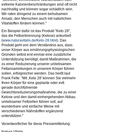
extreme Kalorienbeschränkungen sind oft nicht
nachhaltig und können sogar schädlich sein.
Wir raten dringend zu einem behutsamen
Ansatz, den Menschen auch mit natürlichen
Vitalstoffen fördern können."
Ein Beispiel dafür ist das Produkt "Keto 28",
das die Fettverbrennung (Ketose) ankurbelt
(
www.naturavitalis.de/Keto-28.html
). Das
Produkt geht von dem Verständnis aus, dass
unser Körper aus ernährungsphysiologischen
Gründen selbst erst einmal eine zusätzliche
Unterstützung benötigt, damit Maßnahmen, die
zu einer Reduzierung unserer unliebsamen
Fettansammlungen in unserem Körper führen
sollen, erfolgreicher werden. Das heißt laut
Frank Felte: "Mit ‚Keto 28' können Sie vielmehr
Ihren Körper für eine geplante oder evtl.
gerade durchführende
Gewichtsreduzierungsmaßnahme, die zu einer
Ketose und den damit einhergehenden Abbau
unliebsamer Fettzellen führen soll, auf
wunderbare und einfache Weise mit
verschiedenen Nährstoffen ergänzend
unterstützen."
Verantwortlicher für diese Pressemitteilung:
Natura Vitalis