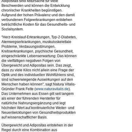
Adipositas sind Mitursache für viele
Beschwerden und können die Entwicklung
chronischer Krankheiten begünstigen.
Aufgrund der hohen Prävalenz und den damit
verbundenen Folgeerkrankungen entstehen
beträchtliche Kosten für das Gesundheits- und
Sozialsystem.
"Herz-Kreislauf-Erkrankungen, Typ-2-Diabetes,
Atemwegserkrankungen, muskuloskelettale
Probleme, Verdauungsstörungen,
Krebserkrankungen, psychische Gesundheit,
eingeschränkte Lebenserwartung: Das können
die vielfältigen negativen Folgen von
Übergewicht und Adipositas sein. Das zeigt,
dass zu viele Kilos nicht allein eine Frage der
Optik und des individuellen Wohlfühlens sind,
sind schwerwiegende Auswirkungen auf den
Menschen haben können", sagt Natura Vitalis-
Gründer Frank Felte (
www.naturavitalis.de
).
Das Unternehmen aus Essen gilt seit langem
als einer der führenden Hersteller für
natürliche Nahrungsergänzung und legt
höchsten Wert auf kontinuierliche Weiter- und
Neuentwicklungen von Gesundheitsprodukten
auf wissenschaftlicher Basis.
Übergewicht und Adipositas entstehen in der
Regel durch eine Kombination aus