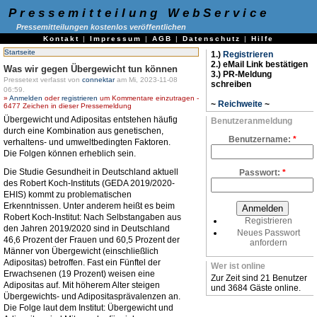
Pressemitteilung WebService
Pressemitteilungen kostenlos veröffentlichen
Kontakt
|
Impressum
|
AGB
|
Datenschutz
|
Hilfe
Startseite
1.)
Registrieren
2.) eMail Link bestätigen
Was wir gegen Übergewicht tun können
3.) PR-Meldung
Pressetext verfasst von
connektar
am Mi, 2023-11-08
schreiben
06:59.
»
Anmelden
oder
registrieren
um Kommentare einzutragen -
~
Reichweite
~
6477 Zeichen in dieser Pressemeldung
Übergewicht und Adipositas entstehen häufig
Benutzeranmeldung
durch eine Kombination aus genetischen,
Benutzername:
*
verhaltens- und umweltbedingten Faktoren.
Die Folgen können erheblich sein.
Die Studie Gesundheit in Deutschland aktuell
Passwort:
*
des Robert Koch-Instituts (GEDA 2019/2020-
EHIS) kommt zu problematischen
Erkenntnissen. Unter anderem heißt es beim
Robert Koch-Institut: Nach Selbstangaben aus
Registrieren
den Jahren 2019/2020 sind in Deutschland
Neues Passwort
46,6 Prozent der Frauen und 60,5 Prozent der
anfordern
Männer von Übergewicht (einschließlich
Adipositas) betroffen. Fast ein Fünftel der
Wer ist online
Erwachsenen (19 Prozent) weisen eine
Zur Zeit sind 21 Benutzer
Adipositas auf. Mit höherem Alter steigen
und 3684 Gäste online.
Übergewichts- und Adipositasprävalenzen an.
Die Folge laut dem Institut: Übergewicht und