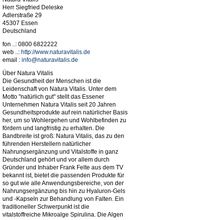
Herr Siegfried Deleske
Adlerstraße 29
45307 Essen
Deutschland
fon ..: 0800 6822222
web ..:
http://www.naturavitalis.de
email :
info@naturavitalis.de
Über Natura Vitalis
Die Gesundheit der Menschen ist die
Leidenschaft von Natura Vitalis. Unter dem
Motto "natürlich gut" stellt das Essener
Unternehmen Natura Vitalis seit 20 Jahren
Gesundheitsprodukte auf rein natürlicher Basis
her, um so Wohlergehen und Wohlbefinden zu
fördern und langfristig zu erhalten. Die
Bandbreite ist groß: Natura Vitalis, das zu den
führenden Herstellern natürlicher
Nahrungsergänzung und Vitalstoffe in ganz
Deutschland gehört und vor allem durch
Gründer und Inhaber Frank Felte aus dem TV
bekannt ist, bietet die passenden Produkte für
so gut wie alle Anwendungsbereiche, von der
Nahrungsergänzung bis hin zu Hyaluron-Gels
und -Kapseln zur Behandlung von Falten. Ein
traditioneller Schwerpunkt ist die
vitalstoffreiche Mikroalge Spirulina. Die Algen