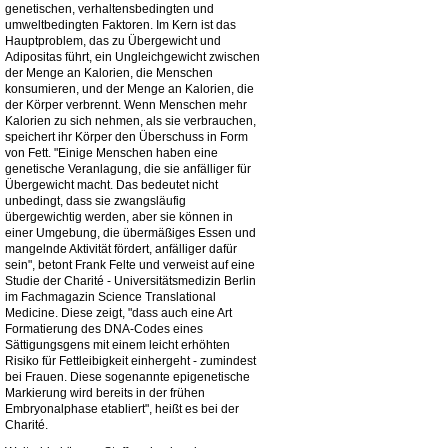
genetischen, verhaltensbedingten und
umweltbedingten Faktoren. Im Kern ist das
Hauptproblem, das zu Übergewicht und
Adipositas führt, ein Ungleichgewicht zwischen
der Menge an Kalorien, die Menschen
konsumieren, und der Menge an Kalorien, die
der Körper verbrennt. Wenn Menschen mehr
Kalorien zu sich nehmen, als sie verbrauchen,
speichert ihr Körper den Überschuss in Form
von Fett. "Einige Menschen haben eine
genetische Veranlagung, die sie anfälliger für
Übergewicht macht. Das bedeutet nicht
unbedingt, dass sie zwangsläufig
übergewichtig werden, aber sie können in
einer Umgebung, die übermäßiges Essen und
mangelnde Aktivität fördert, anfälliger dafür
sein", betont Frank Felte und verweist auf eine
Studie der Charité - Universitätsmedizin Berlin
im Fachmagazin Science Translational
Medicine. Diese zeigt, "dass auch eine Art
Formatierung des DNA-Codes eines
Sättigungsgens mit einem leicht erhöhten
Risiko für Fettleibigkeit einhergeht - zumindest
bei Frauen. Diese sogenannte epigenetische
Markierung wird bereits in der frühen
Embryonalphase etabliert", heißt es bei der
Charité.