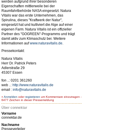
werden aufgrund ihrer besonderen
Eigenschaften mittlerweile bei der
Raumfahrtbehörde NASA eingesetzt. Natura
Vitalis war das erste Unternehmen, das
Spirulina, dieses "Kraftwerk der Natur",
eingesetzt hat und kultiviert die Alge auf einer
eigenen Farm. Natura Vitalis ist ein offizieller
Partner des "GOGREEN"-Programms und trägt
damit aktiv zum Klimaschutz bei. Weitere
Informationen auf
www.naturavitalis.de
.
Pressekontakt:
Natura Vitalis
Herr Dr. Patrick Peters
Adlerstraße 29
45307 Essen
fon ..: 0201 361260
web ..:
http://www.naturavitalis.de
email :
info@naturavitalis.de
»
Anmelden
oder
registrieren
um Kommentare einzutragen -
6477 Zeichen in dieser Pressemeldung
Über connektar
Vorname
connektar.de
Nachname
Presseverteiler