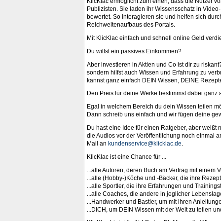
KlicKlac ermöglicht zum einen, dass die Nutzer 
Publizisten. Sie laden ihr Wissensschatz in Vide
bewertet. So interagieren sie und helfen sich du
Reichweitenaufbaus des Portals.
Mit KlicKlac einfach und schnell online Geld verd
Du willst ein passives Einkommen?
Aber investieren in Aktien und Co ist dir zu riskan
sondern hilfst auch Wissen und Erfahrung zu verb
kannst ganz einfach DEIN Wissen, DEINE Rezepte, 
Den Preis für deine Werke bestimmst dabei ganz a
Egal in welchem Bereich du dein Wissen teilen m
Dann schreib uns einfach und wir fügen deine gew
Du hast eine Idee für einen Ratgeber, aber weißt ni
die Audios vor der Veröffentlichung noch einmal an
Mail an
kundenservice@klicklac.de
.
KlicKlac ist eine Chance für ...
...alle Autoren, deren Buch am Vertrag mit einem 
...alle (Hobby-)Köche und -Bäcker, die ihre Reze
...alle Sportler, die ihre Erfahrungen und Trainin
...alle Coaches, die andere in jeglicher Lebensla
...Handwerker und Bastler, um mit ihren Anleitun
...DICH, um DEIN Wissen mit der Welt zu teilen u