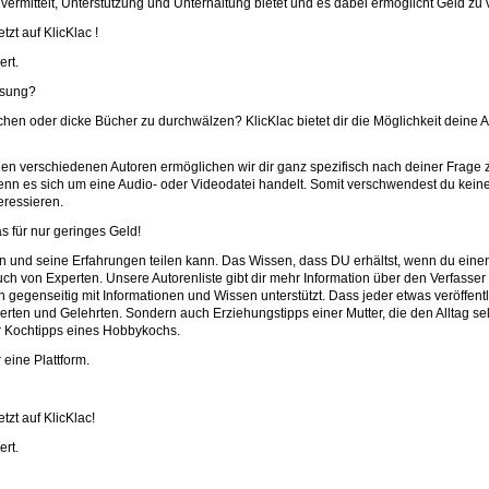
n vermittelt, Unterstützung und Unterhaltung bietet und es dabei ermöglicht Geld zu
zt auf KlicKlac !
ert.
ösung?
chen oder dicke Bücher zu durchwälzen? KlicKlac bietet dir die Möglichkeit deine 
en verschiedenen Autoren ermöglichen wir dir ganz spezifisch nach deiner Frage 
 wenn es sich um eine Audio- oder Videodatei handelt. Somit verschwendest du kein
teressieren.
s für nur geringes Geld!
ssen und seine Erfahrungen teilen kann. Das Wissen, dass DU erhältst, wenn du ein
 von Experten. Unsere Autorenliste gibt dir mehr Information über den Verfasser d
h gegenseitig mit Informationen und Wissen unterstützt. Dass jeder etwas veröffent
erten und Gelehrten. Sondern auch Erziehungstipps einer Mutter, die den Alltag sel
r Kochtipps eines Hobbykochs.
 eine Plattform.
tzt auf KlicKlac!
ert.