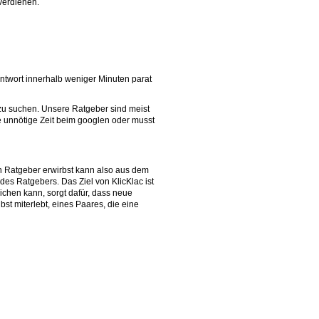
 verdienen.
Antwort innerhalb weniger Minuten parat
zu suchen. Unsere Ratgeber sind meist
e unnötige Zeit beim googlen oder musst
en Ratgeber erwirbst kann also aus dem
es Ratgebers. Das Ziel von KlicKlac ist
lichen kann, sorgt dafür, dass neue
bst miterlebt, eines Paares, die eine