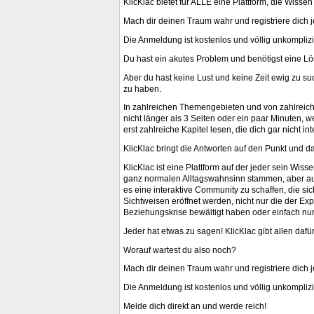
KlicKlac bietet für ALLE eine Plattform, die Wisse
Mach dir deinen Traum wahr und registriere dich jet
Die Anmeldung ist kostenlos und völlig unkomplizi
Du hast ein akutes Problem und benötigst eine L
Aber du hast keine Lust und keine Zeit ewig zu su
zu haben.
In zahlreichen Themengebieten und von zahlreich
nicht länger als 3 Seiten oder ein paar Minuten,
erst zahlreiche Kapitel lesen, die dich gar nicht in
KlicKlac bringt die Antworten auf den Punkt und da
KlicKlac ist eine Plattform auf der jeder sein Wi
ganz normalen Alltagswahnsinn stammen, aber auch
es eine interaktive Community zu schaffen, die sic
Sichtweisen eröffnet werden, nicht nur die der Exp
Beziehungskrise bewältigt haben oder einfach nu
Jeder hat etwas zu sagen! KlicKlac gibt allen dafür
Worauf wartest du also noch?
Mach dir deinen Traum wahr und registriere dich je
Die Anmeldung ist kostenlos und völlig unkomplizi
Melde dich direkt an und werde reich!