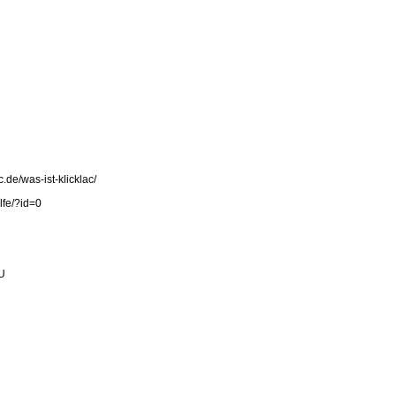
c.de/was-ist-klicklac/
lfe/?id=0
U