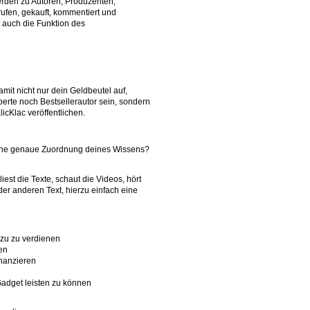
erden zu Autoren, Produzenten,
rufen, gekauft, kommentiert und
t auch die Funktion des
amit nicht nur dein Geldbeutel auf,
erte noch Bestsellerautor sein, sondern
icKlac veröffentlichen.
h eine genaue Zuordnung deines Wissens?
iest die Texte, schaut die Videos, hört
der anderen Text, hierzu einfach eine
azu zu verdienen
en
inanzieren
Gadget leisten zu können