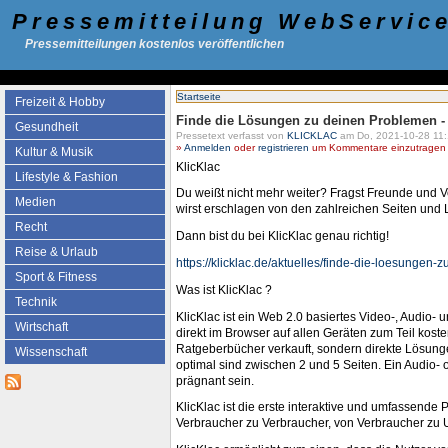
Pressemitteilung WebServic
Pressemitteilungen kostenlos veröffentlichen
Startseite
Freizeit & Hobby
Finde die Lösungen zu deinen Problemen - 
Gesundheit
Pressetext verfasst von
KLICKLAC
am Do, 2021-10-28 11:
»
Anmelden
oder
registrieren
um Kommentare einzutragen -
Kultur & Musik
KlicKlac
Lifestyle & Fashion
Du weißt nicht mehr weiter? Fragst Freunde und 
Medien
wirst erschlagen von den zahlreichen Seiten und L
Recht
Dann bist du bei KlicKlac genau richtig!
Reise & Urlaub
https://klicklac.de/aktuelles/finde-die-loesungen-
Sport & Fitness
Was ist KlicKlac ?
Technik
KlicKlac ist ein Web 2.0 basiertes Video-, Audio-
Wirtschaft
direkt im Browser auf allen Geräten zum Teil kost
Ratgeberbücher verkauft, sondern direkte Lösunge
Wissenschaft
optimal sind zwischen 2 und 5 Seiten. Ein Audio
prägnant sein.
KlicKlac ist die erste interaktive und umfassende
Verbraucher zu Verbraucher, von Verbraucher zu