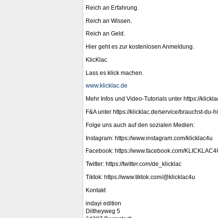
Reich an Erfahrung.
Reich an Wissen.
Reich an Geld.
Hier geht es zur kostenlosen Anmeldung.
KlicKlac
Lass es klick machen.
www.klicklac.de
Mehr Infos und Video-Tutorials unter https://klickla
F&A unter https://klicklac.de/service/brauchst-du-hi
Folge uns auch auf den sozialen Medien:
Instagram: https://www.instagram.com/klicklac4u
Facebook: https://www.facebook.com/KLICKLAC4
Twitter: https://twitter.com/de_klicklac
Tiktok: https://www.tiktok.com/@klicklac4u
Kontakt
indayi edition
Diltheyweg 5