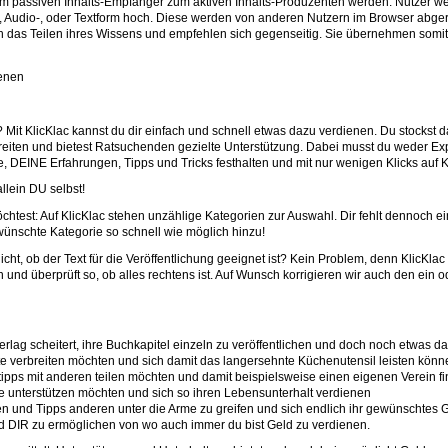
vom passiven Inhalts-Empfänger zum aktiven Inhalts-Produzenten werden. Nutzer w
o-, Audio-, oder Textform hoch. Diese werden von anderen Nutzern im Browser abge
rch das Teilen ihres Wissens und empfehlen sich gegenseitig. Sie übernehmen somi
ienen
t? Mit KlicKlac kannst du dir einfach und schnell etwas dazu verdienen. Du stockst d
reiten und bietest Ratsuchenden gezielte Unterstützung. Dabei musst du weder Exp
DEINE Erfahrungen, Tipps und Tricks festhalten und mit nur wenigen Klicks auf Kl
llein DU selbst!
öchtest: Auf KlicKlac stehen unzählige Kategorien zur Auswahl. Dir fehlt dennoc
ünschte Kategorie so schnell wie möglich hinzu!
cht, ob der Text für die Veröffentlichung geeignet ist? Kein Problem, denn KlicKlac l
 und überprüft so, ob alles rechtens ist. Auf Wunsch korrigieren wir auch den ein o
Verlag scheitert, ihre Buchkapitel einzeln zu veröffentlichen und doch noch etwas d
pte verbreiten möchten und sich damit das langersehnte Küchenutensil leisten könn
gstipps mit anderen teilen möchten und damit beispielsweise einen eigenen Verein f
ge unterstützen möchten und sich so ihren Lebensunterhalt verdienen
gen und Tipps anderen unter die Arme zu greifen und sich endlich ihr gewünschtes 
nd DIR zu ermöglichen von wo auch immer du bist Geld zu verdienen.