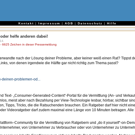
e
Kontakt
|
Impressum
|
AGB
|
Datenschutz
|
Hilfe
oder helfe anderen dabei!
14.
 6625 Zeichen in dieser Pressemeldung
Verwandte nach der Lösung deiner Probleme, aber keiner weiß einen Rat? Tippst 
inks, von denen irgendwie die Hälfte gar nicht richtig zum Thema passt?
zu-deinen-problemen-od...
 und Text- „Consumer-Generated-Content“-Portal für die Vermittlung (An- und Verkau
enlos, meist aber nach Bezahlung per View-Technologie lesbar, hörbar, sichtbar sind
n, Tipps, Tricks, die die Ratsuchenden brauchen. Ein Ratgeber darf hier nicht ein
- oder Videoratgeber darf zudem maximal eine Länge von 10 Minuten betragen. A
 Plattform–Community für die Vermittlung von Ratgebern und „do it yourself“-on-De
 Unternehmer, von Unternehmer zu Verbraucher oder von Unternehmer zu Unterne