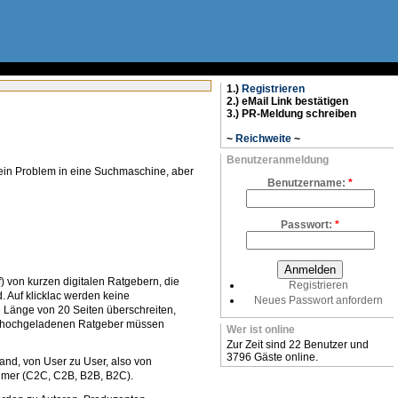
1.)
Registrieren
2.) eMail Link bestätigen
3.) PR-Meldung schreiben
~
Reichweite
~
Benutzeranmeldung
dein Problem in eine Suchmaschine, aber
Benutzername:
*
Passwort:
*
f) von kurzen digitalen Ratgebern, die
Registrieren
. Auf klicklac werden keine
Neues Passwort anfordern
e Länge von 20 Seiten überschreiten,
lle hochgeladenen Ratgeber müssen
Wer ist online
Zur Zeit sind 22 Benutzer und
3796 Gäste online.
mand, von User zu User, also von
hmer (C2C, C2B, B2B, B2C).