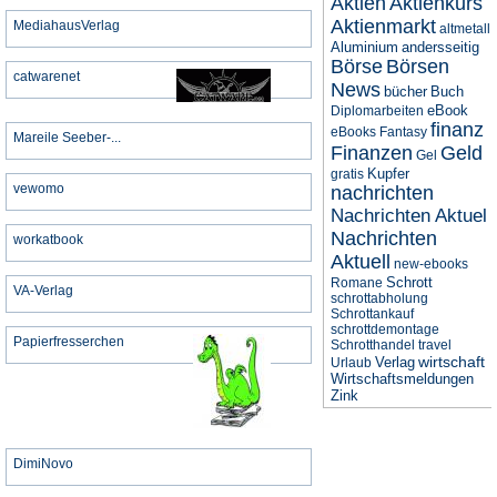
Aktien
Aktienkurs
Aktienmarkt
MediahausVerlag
altmetall
Aluminium
andersseitig
Börse
Börsen
catwarenet
News
bücher
Buch
eBook
Diplomarbeiten
finanz
eBooks
Fantasy
Mareile Seeber-...
Finanzen
Geld
Gel
Kupfer
gratis
vewomo
nachrichten
Nachrichten Aktuel
Nachrichten
workatbook
Aktuell
new-ebooks
Schrott
Romane
VA-Verlag
schrottabholung
Schrottankauf
schrottdemontage
Papierfresserchen
Schrotthandel
travel
wirtschaft
Verlag
Urlaub
Wirtschaftsmeldungen
Zink
DimiNovo