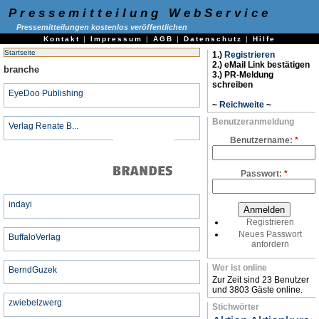
Pressemitteilung WebService
Pressemitteilungen kostenlos veröffentlichen
Kontakt
|
Impressum
|
AGB
|
Datenschutz
|
Hilfe
Startseite
1.)
Registrieren
2.) eMail Link bestätigen
branche
3.) PR-Meldung
schreiben
EyeDoo Publishing
~
Reichweite
~
Benutzeranmeldung
Verlag Renate B...
Benutzername:
*
Passwort:
*
indayi
Registrieren
Neues Passwort
BuffaloVerlag
anfordern
Wer ist online
BerndGuzek
Zur Zeit sind 23 Benutzer
und 3803 Gäste online.
zwiebelzwerg
Stichwörter