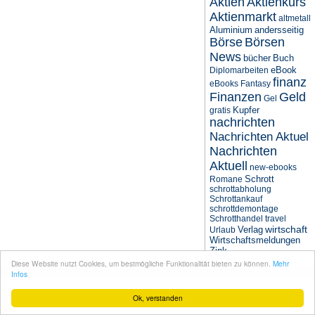
Aktien
Aktienkurs
Aktienmarkt
altmetall
Aluminium
andersseitig
Börse
Börsen
News
bücher
Buch
eBook
Diplomarbeiten
finanz
eBooks
Fantasy
Finanzen
Geld
Gel
Kupfer
gratis
nachrichten
Nachrichten Aktuel
Nachrichten
Aktuell
new-ebooks
Schrott
Romane
schrottabholung
Schrottankauf
schrottdemontage
Schrotthandel
travel
wirtschaft
Verlag
Urlaub
Wirtschaftsmeldungen
Zink
Diese Website nutzt Cookies, um bestmögliche Funktionalität bieten zu können.
Mehr
© seit 2004
Narres Open Web Solutions
- Powered by
Drupal PHP Framework
Infos
Ok, verstanden