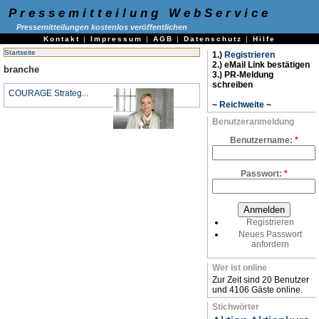
Pressemitteilung WebService
Pressemitteilungen kostenlos veröffentlichen
Kontakt
|
Impressum
|
AGB
|
Datenschutz
|
Hilfe
Startseite
1.)
Registrieren
2.) eMail Link bestätigen
branche
3.) PR-Meldung
schreiben
COURAGE Strateg...
~
Reichweite
~
Benutzeranmeldung
Benutzername:
*
Passwort:
*
Registrieren
Neues Passwort
anfordern
Wer ist online
Zur Zeit sind 20 Benutzer
und 4106 Gäste online.
Stichwörter