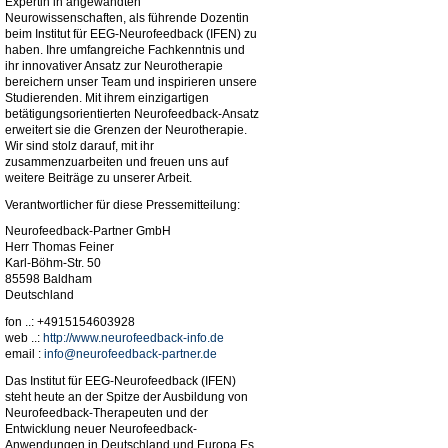
Expertin in angewandten
Neurowissenschaften, als führende Dozentin
beim Institut für EEG-Neurofeedback (IFEN) zu
haben. Ihre umfangreiche Fachkenntnis und
ihr innovativer Ansatz zur Neurotherapie
bereichern unser Team und inspirieren unsere
Studierenden. Mit ihrem einzigartigen
betätigungsorientierten Neurofeedback-Ansatz
erweitert sie die Grenzen der Neurotherapie.
Wir sind stolz darauf, mit ihr
zusammenzuarbeiten und freuen uns auf
weitere Beiträge zu unserer Arbeit.
Verantwortlicher für diese Pressemitteilung:
Neurofeedback-Partner GmbH
Herr Thomas Feiner
Karl-Böhm-Str. 50
85598 Baldham
Deutschland
fon ..: +4915154603928
web ..:
http://www.neurofeedback-info.de
email :
info@neurofeedback-partner.de
Das Institut für EEG-Neurofeedback (IFEN)
steht heute an der Spitze der Ausbildung von
Neurofeedback-Therapeuten und der
Entwicklung neuer Neurofeedback-
Anwendungen in Deutschland und Europa Es