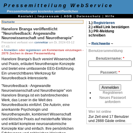
Pressemitteilung WebService
Pressemitteilungen kostenlos veröffentlichen
Kontakt
|
Impressum
|
AGB
|
Datenschutz
|
Hilfe
Startseite
1.)
Registrieren
2.) eMail Link bestätigen
Hanelore Branga veröffentlicht
3.) PR-Meldung
"Neurofeedback: Angewandte
schreiben
Neurowissenschaft und Neurotherapie"
Pressetext verfasst von
connektar
am Di, 2024-03-12
~
Reichweite
~
07:43.
»
Anmelden
oder
registrieren
um Kommentare einzutragen -
Benutzeranmeldung
2876 Zeichen in dieser Pressemeldung
Benutzername:
*
Hanelore Branga's Buch vereint Wissenschaft
und Praxis, erläutert Neurotherapie-Konzepte
und bietet eine umfassende EEG-Einführung.
Passwort:
*
Ein unverzichtbares Werkzeug für
Neurofeedback-Interessierte.
"Neurofeedback - Angewandte
Neurowissenschaft und Neurotherapie" von
Registrieren
Hanelore Branga ist ein bahnbrechendes
Neues Passwort
Werk, das Leser in die Welt des
anfordern
Neurofeedbacks einführt. Die Autorin, eine
anerkannte Psychologin und
Wer ist online
Neurotherapeutin, kombiniert Wissenschaft
Zur Zeit sind 17 Benutzer
und klinische Praxis auf meisterhafte Weise
und 2888 Gäste online.
und erklärt komplexe neuroanatomische
Konzepte klar und einfach. Ihre persönlichen