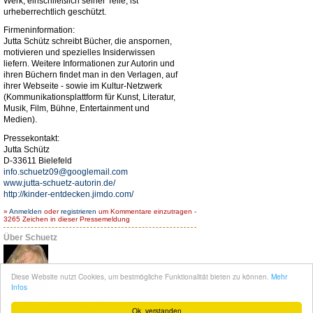
Werk, einschließlich seiner Teile, ist
urheberrechtlich geschützt.
Firmeninformation:
Jutta Schütz schreibt Bücher, die anspornen,
motivieren und spezielles Insiderwissen
liefern. Weitere Informationen zur Autorin und
ihren Büchern findet man in den Verlagen, auf
ihrer Webseite - sowie im Kultur-Netzwerk
(Kommunikationsplattform für Kunst, Literatur,
Musik, Film, Bühne, Entertainment und
Medien).
Pressekontakt:
Jutta Schütz
D-33611 Bielefeld
info.schuetz09@googlemail.com
www.jutta-schuetz-autorin.de/
http://kinder-entdecken.jimdo.com/
»
Anmelden
oder
registrieren
um Kommentare einzutragen -
3265 Zeichen in dieser Pressemeldung
Über Schuetz
Diese Website nutzt Cookies, um bestmögliche Funktionalität bieten zu können.
Mehr
Infos
Komplettes Benutzerprofil betrachten
Ok, verstanden