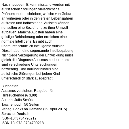
Nach heutigem Erkenntnisstand werden mit
autistischen Störungen vielschichtige
Phänomene beschrieben, welche von Geburt
an vorliegen oder in den ersten Lebensjahren
auftreten und fortbestehen. Autisten können
nur selten eine Beziehung zu ihrer Umwelt
aufbauen. Manche Autisten haben eine
geistige Behinderung oder erreichen eine
normale Intelligenz. Es gibt auch
überdurchschnittlich intelligente Autisten.
Diese haben eine sogenannte Inselbegabung.
Nicht jede Verzögerung der Entwicklung muss
gleich die Diagnose Autismus bedeuten, es
sind verschiedene Untersuchungen
notwendig. Und darüber hinaus sind
autistische Störungen bei jedem Kind
unterschiedlich stark ausgeprägt.
Buchdaten:
Autismus verstehen: Ratgeber für
Hilfesuchende (€ 3,99)
Autorin: Jutta Schütz
Taschenbuch: 56 Seiten
Verlag: Books on Demand (29. April 2015)
Sprache: Deutsch
ISBN-10: 3734790212
ISBN-13: 978-3734790218