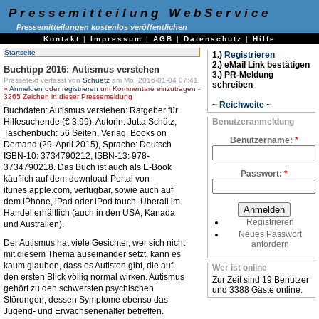
Pressemitteilung WebService
Pressemitteilungen kostenlos veröffentlichen
Kontakt
|
Impressum
|
AGB
|
Datenschutz
|
Hilfe
Startseite
1.)
Registrieren
2.) eMail Link bestätigen
Buchtipp 2016: Autismus verstehen
3.) PR-Meldung
Pressetext verfasst von
Schuetz
am Mo, 2016-01-04 07:41.
schreiben
»
Anmelden
oder
registrieren
um Kommentare einzutragen -
3265 Zeichen in dieser Pressemeldung
~
Reichweite
~
Buchdaten: Autismus verstehen: Ratgeber für
Hilfesuchende (€ 3,99), Autorin: Jutta Schütz,
Benutzeranmeldung
Taschenbuch: 56 Seiten, Verlag: Books on
Benutzername:
*
Demand (29. April 2015), Sprache: Deutsch
ISBN-10: 3734790212, ISBN-13: 978-
3734790218. Das Buch ist auch als E-Book
Passwort:
*
käuflich auf dem download-Portal von
itunes.apple.com, verfügbar, sowie auch auf
dem iPhone, iPad oder iPod touch. Überall im
Handel erhältlich (auch in den USA, Kanada
Registrieren
und Australien).
Neues Passwort
Der Autismus hat viele Gesichter, wer sich nicht
anfordern
mit diesem Thema auseinander setzt, kann es
kaum glauben, dass es Autisten gibt, die auf
Wer ist online
den ersten Blick völlig normal wirken. Autismus
Zur Zeit sind 19 Benutzer
gehört zu den schwersten psychischen
und 3388 Gäste online.
Störungen, dessen Symptome ebenso das
Jugend- und Erwachsenenalter betreffen.