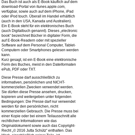
Das Buch ist auch als E-Book käuflich auf dem
download-Portal von itunes.apple.com,
verfügbar, sowie auch auf dem iPhone, iPad
oder iPod touch. Überall im Handel erhältlich
(auch in den USA, Kanada und Australien).
Ein E-Book steht für ein elektronisches Buch
(auch Digitalbuch genannt). Dieses „electronic
book“ bezeichnet Bücher in digitaler Form, die
auf E-Book-Readern oder mit spezieller
Software auf dem Personal Computer, Tablet-
Computern oder Smartphones gelesen werden
kann.
Kurz gesagt, ist ein E-Book eine elektronische
Form des Buches, meist in den Dateiformaten
ePub, PDF oder TXT.
Diese Presse darf ausschließlich zu
informativen, persönlichen und NICHT-
kommerziellen Zwecken verwendet werden.
Sie dürfen diese Presse ansehen, drucken,
kopieren und weitergeben unter folgenden
Bedingungen: Die Presse darf nur verwendet
werden für den persönlichen, nicht
kommerziellen Gebrauch. Die Presse muss bei
einer Kopie oder bei einem Teilausschnitt alle
rechtlichen Informationen wie das
Originaldokument sowie auch das Copyright-
Recht „© 2016 Jutta Schütz“ enthalten. Das