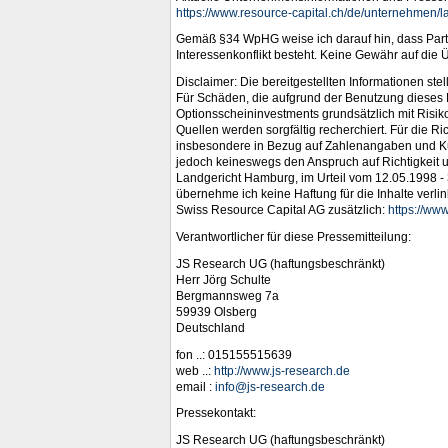
https://www.resource-capital.ch/de/unternehmen/la
Gemäß §34 WpHG weise ich darauf hin, dass Partn
Interessenkonflikt besteht. Keine Gewähr auf die Ü
Disclaimer: Die bereitgestellten Informationen st
Für Schäden, die aufgrund der Benutzung dieses
Optionsscheininvestments grundsätzlich mit Risik
Quellen werden sorgfältig recherchiert. Für die Ri
insbesondere in Bezug auf Zahlenangaben und Kur
jedoch keineswegs den Anspruch auf Richtigkeit und 
Landgericht Hamburg, im Urteil vom 12.05.1998 - 31
übernehme ich keine Haftung für die Inhalte verlink
Swiss Resource Capital AG zusätzlich:
https://www
Verantwortlicher für diese Pressemitteilung:
JS Research UG (haftungsbeschränkt)
Herr Jörg Schulte
Bergmannsweg 7a
59939 Olsberg
Deutschland
fon ..: 015155515639
web ..:
http://www.js-research.de
email :
info@js-research.de
Pressekontakt:
JS Research UG (haftungsbeschränkt)