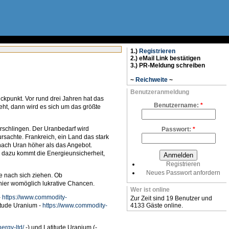
1.)
Registrieren
2.) eMail Link bestätigen
3.) PR-Meldung schreiben
~
Reichweite
~
Benutzeranmeldung
ckpunkt. Vor rund drei Jahren hat das
Benutzername:
*
eht, dann wird es sich um das größte
erschlingen. Der Uranbedarf wird
Passwort:
*
rsachte. Frankreich, ein Land das stark
 nach Uran höher als das Angebot.
t, dazu kommt die Energieunsicherheit,
Registrieren
Neues Passwort anfordern
e nach sich ziehen. Ob
 hier womöglich lukrative Chancen.
Wer ist online
-
https://www.commodity-
Zur Zeit sind 19 Benutzer und
itude Uranium -
https://www.commodity-
4133 Gäste online.
ergy-ltd/
-) und Latitude Uranium (-