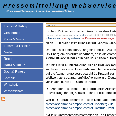
Pressemitteilung WebServic
Pressemitteilungen kostenlos veröffentlichen
Startseite
Freizeit & Hobby
In den USA ist ein neuer Reaktor in den Be
Gesundheit
Pressetext verfasst von
connektar
am Fr, 2023-08-18 19:4
»
Anmelden
oder
registrieren
um Kommentare einzutragen -
Kultur & Musik
Nach 30 Jahren hat im Bundesstaat Georgia wied
Lifestyle & Fashion
Und dies sollte erst der Anfang einer neuen Ära s
Medien
US-Energieministerium verkündet, dass die Atomen
Atomkraftwerk seiner Art in den USA handeln. Bere
Recht
Reise & Urlaub
In China ist die Entscheidung für den Bau von sec
wachsen, damit wird Uran wohl auch teurer werden
Sport & Fitness
auf die Atomenergie setzt, bezieht 20 Prozent sei
Weltweit fast setzt man auf die Atomenergie, Deut
Technik
verursacht durch den Ukraine-Krieg.
Wirtschaft
Die Zahl der bestehenden oder geplanten Atomkra
Wissenschaft
Entwicklungsländer, Schwellenländer oder etablier
Wer ein Uranunternehmen in sein Depot aufnehmen
tv.com/ondemand/companies/profil/isoenergy-ltd/
-
tv.com/ondemand/companies/profil/latitude-uranium
Aktuelle Unternehmensinformationen und Presse