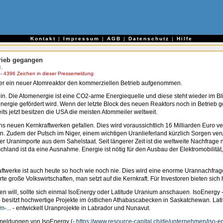
e
Kontakt
|
Impressum
|
AGB
|
Datenschutz
|
Hilfe
trieb gegangen
4.
 4396 Zeichen in dieser Pressemeldung
er ein neuer Atomreaktor den kommerziellen Betrieb aufgenommen.
ein. Die Atomenergie ist eine CO2-arme Energiequelle und diese steht wieder im Bli
ergie gefördert wird. Wenn der letzte Block des neuen Reaktors noch in Betrieb g
its jetzt besitzen die USA die meisten Atommeiler weltweit.
hs neuen Kernkraftwerken gefallen. Dies wird voraussichtlich 16 Milliarden Euro v
. Zudem der Putsch im Niger, einem wichtigen Uranlieferland kürzlich Sorgen veru
ner Uranimporte aus dem Sahelstaat. Seit längerer Zeit ist die weltweite Nachfrage
schland ist da eine Ausnahme. Energie ist nötig für den Ausbau der Elektromobilitä
ftwerke ist auch heute so hoch wie noch nie. Dies wird eine enorme Urannachfrag
te große Volkswirtschaften, man setzt auf die Kernkraft. Für Investoren bieten sich
 will, sollte sich einmal IsoEnergy oder Latitude Uranium anschauen. IsoEnergy 
 besitzt hochwertige Projekte im östlichen Athabascabecken in Saskatchewan. Lat
-...
- entwickelt Uranprojekte in Labrador und Nunavut.
meldungen von IsoEnergy (-
https://www.resource-capital.ch/de/unternehmen/iso-en