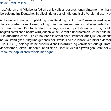
titude-uranium-inc/
-).
er, Autoren und Mitarbeiter Aktien der jeweils angesprochenen Unternehmen halt
bersetzung ins Deutsche. Es gilt einzig und allein die englische Version dieser Na
ellen keinerlei Form der Empfehlung oder Beratung da. Auf die Risiken im Wertpapi
 Blogs entstehen, kann keine Haftung übernommen werden. Ich gebe zu bedenken,
o verbunden sind. Der Totalverlust des eingesetzten Kapitals kann nicht ausgesch
chtigkeit sämtlicher Inhalte wird jedoch keine Garantie übernommen. Ich behalte mir 
se ausdrücklich vor. Die enthaltenen Informationen stammen aus Quellen, die für
Vollständigkeit. Aufgrund gerichtlicher Urteile sind die Inhalte verlinkter externer
2 O 85/98), solange keine ausdrückliche Distanzierung von diesen erfolgt. Trotz so
ter externer Seiten. Für deren Inhalt sind ausschließlich die jeweiligen Betreiber ve
.resource-capital.ch/de/disclaimer-agb/
.