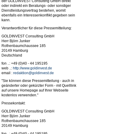
der GOLDINVEST Consulting GmbH direkt
oder indirekt ein Beratungs- oder sonstiger
Dienstleistungsvertrag bestehen, womit
ebenfalls ein Interessenkonflikt gegeben sein
kann.
Verantwortlicher für diese Pressemitteilung:
GOLDINVEST Consulting GmbH
Herr Björn Junker
Rothenbaumchaussee 185
20149 Hamburg
Deutschland
fon ..: +49 (0)40 - 44 195195
web ..:
http://www.goldinvest.de
email :
redaktion@goldinvest.de
"Sie können diese Pressemitteilung - auch in
geänderter oder gekürzter Form - mit Quelllink
auf unsere Homepage auf Ihrer Webseite
kostenlos verwenden."
Pressekontakt:
GOLDINVEST Consulting GmbH
Herr Björn Junker
Rothenbaumchaussee 185
20149 Hamburg
fon ..: +49 (0)40 - 44 195195