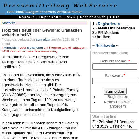
Pressemitteilung WebService
Pressemitteilungen kostenlos veröffentlichen
Kontakt
|
Impressum
|
AGB
|
Datenschutz
|
Hilfe
Startseite
1.)
Registrieren
2.) eMail Link bestätigen
Trotz teils deutlicher Gewinne: Uranaktien
3.) PR-Meldung
weiterhin heiß?
schreiben
Pressetext verfasst von
connektar
am Mo, 2021-06-07
12:00.
~
Reichweite
~
»
Anmelden
oder
registrieren
um Kommentare einzutragen -
3429 Zeichen in dieser Pressemeldung
Benutzeranmeldung
Uran könnte bei der Energiewende eine
Benutzername:
*
wichtige Rolle spielen. Wer wird davon
profitieren?
Es ist eher ungewöhnlich, dass eine Aktie 10%
Passwort:
*
an einem Tag steigt, ohne dass es
irgendwelche Neuigkeiten gibt. Die
australische Urangesellschaft Paladin Energy
(WKN 890889) aber legte allein vergangene
Registrieren
Woche an einem Tag um 19% zu und wenig
Neues Passwort
zuvor gab es bereits einen Tag mit 10%
anfordern
Kursgewinn - entscheidende Neuigkeiten gab
es hingegen zuletzt nicht.
Wer ist online
Zur Zeit sind 21 Benutzer
In den letzten 12 Monaten konnte die Paladin-
und 3529 Gäste online.
Aktie bereits um rund 418% zulegen und die
Marktkapitalisierung der Gesellschaft liegt
mittlerweile bei 1,6 Mrd. AUD, ohne dass man