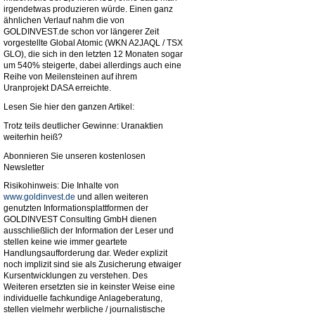
irgendetwas produzieren würde. Einen ganz
ähnlichen Verlauf nahm die von
GOLDINVEST.de schon vor längerer Zeit
vorgestellte Global Atomic (WKN A2JAQL / TSX
GLO), die sich in den letzten 12 Monaten sogar
um 540% steigerte, dabei allerdings auch eine
Reihe von Meilensteinen auf ihrem
Uranprojekt DASA erreichte.
Lesen Sie hier den ganzen Artikel:
Trotz teils deutlicher Gewinne: Uranaktien
weiterhin heiß?
Abonnieren Sie unseren kostenlosen
Newsletter
Risikohinweis: Die Inhalte von
www.goldinvest.de
und allen weiteren
genutzten Informationsplattformen der
GOLDINVEST Consulting GmbH dienen
ausschließlich der Information der Leser und
stellen keine wie immer geartete
Handlungsaufforderung dar. Weder explizit
noch implizit sind sie als Zusicherung etwaiger
Kursentwicklungen zu verstehen. Des
Weiteren ersetzten sie in keinster Weise eine
individuelle fachkundige Anlageberatung,
stellen vielmehr werbliche / journalistische