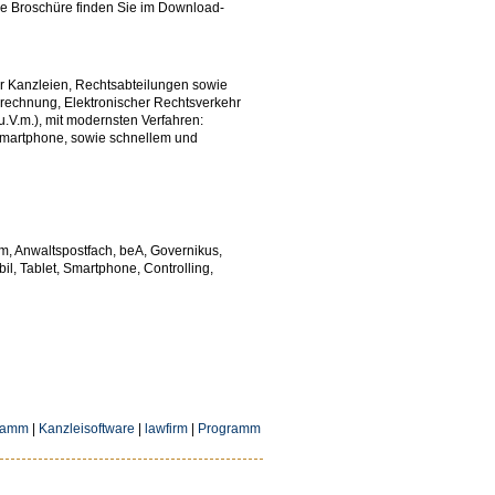
Die Broschüre finden Sie im Download-
ür Kanzleien, Rechtsabteilungen sowie
brechnung, Elektronischer Rechtsverkehr
.V.m.), mit modernsten Verfahren:
 Smartphone, sowie schnellem und
m, Anwaltspostfach, beA, Governikus,
il, Tablet, Smartphone, Controlling,
gramm
|
Kanzleisoftware
|
lawfirm
|
Programm