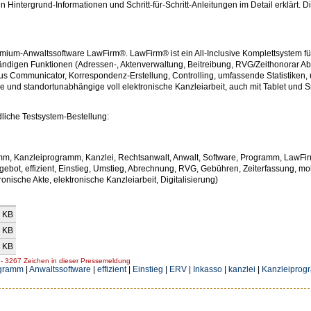
Hintergrund-Informationen und Schritt-für-Schritt-Anleitungen im Detail erklärt. 
emium-Anwaltssoftware LawFirm®. LawFirm® ist ein All-Inclusive Komplettsystem f
ändigen Funktionen (Adressen-, Aktenverwaltung, Beitreibung, RVG/Zeithonorar A
 Communicator, Korrespondenz-Erstellung, Controlling, umfassende Statistiken, u
e und standortunabhängige voll elektronische Kanzleiarbeit, auch mit Tablet und
liche Testsystem-Bestellung:
mm, Kanzleiprogramm, Kanzlei, Rechtsanwalt, Anwalt, Software, Programm, LawFir
ebot, effizient, Einstieg, Umstieg, Abrechnung, RVG, Gebühren, Zeiterfassung, mob
tronische Akte, elektronische Kanzleiarbeit, Digitalisierung)
 KB
 KB
 KB
 3267 Zeichen in dieser Pressemeldung
ogramm
|
Anwaltssoftware
|
effizient
|
Einstieg
|
ERV
|
Inkasso
|
kanzlei
|
Kanzleipro