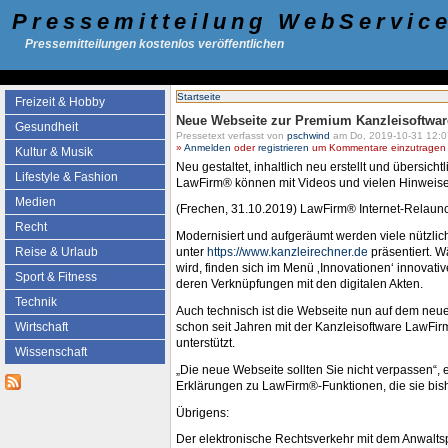
Pressemitteilung WebServic
Pressemitteilungen kostenlos veröffentlichen
Startseite
Freizeit & Hobby
Neue Webseite zur Premium Kanzleisoftwar
Gesundheit
Pressetext verfasst von
pschwind
am Do, 2019-10-31 12:0
»
Anmelden
oder
registrieren
um Kommentare einzutragen -
Kultur & Musik
Neu gestaltet, inhaltlich neu erstellt und übersi
Lifestyle & Fashion
LawFirm® können mit Videos und vielen Hinweise
Medien
(Frechen, 31.10.2019) LawFirm® Internet-Relaunch
Recht
Modernisiert und aufgeräumt werden viele nützlic
Reise & Urlaub
unter
https://www.kanzleirechner.de
präsentiert. W
wird, finden sich im Menü ‚Innovationen‘ innovat
Sport & Fitness
deren Verknüpfungen mit den digitalen Akten.
Technik
Auch technisch ist die Webseite nun auf dem neues
schon seit Jahren mit der Kanzleisoftware LawFir
Wirtschaft
unterstützt.
Wissenschaft
„Die neue Webseite sollten Sie nicht verpassen“, 
Erklärungen zu LawFirm®-Funktionen, die sie bis
Übrigens:
Der elektronische Rechtsverkehr mit dem Anwaltsp