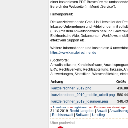
einer kostenlosen PDF-Broschüre mit umfassenden 
Bereich der Webseite (im Menü „Service“).
Firmenportrait:
Die kanzleirechner.de GmbH ist Hersteller der Pr
Inkasso-Unternehmen und -Abteilungen mit vollst
(ERV) mit dem Anwaltspostfach beA und Governikus
Elektronische Akte, Dokumenten-Workflows, mobil
effektivem Support etc.
Weitere Informationen und kostenlose & unverbind
https://www.kanzleirechner.de
(Stichworte:
Anwaltssoftware, Kanzleisoftware, Anwaltsprogra
ERV, Rechtsverkehr, Rechtsabteilung, Inkasso, Ang
Auswertungen, Statistiken, Wirtschaftlichkeit, elek
Anhang
Größe
kanzleirechner_2019.png
436.88
kanzleirechner_2019_mobile_arbeit.png
580.44
kanzleirechner_2019_lösungen.png
348.43
»
Anmelden
oder
registrieren
um Kommentare einzutragen -
31.10.2019:
Recht
|
angebot
|
Anwalt
|
Anwaltspr
|
Rechtsanwalt
|
Software
|
Umstieg
Über pschwind