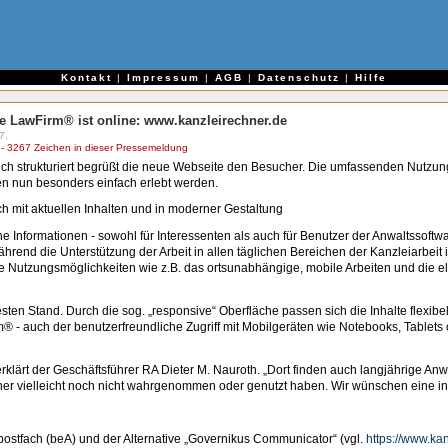
e
Kontakt
|
Impressum
|
AGB
|
Datenschutz
|
Hilfe
e LawFirm® ist online: www.kanzleirechner.de
7.
 3267 Zeichen in dieser Pressemeldung
chtlich strukturiert begrüßt die neue Webseite den Besucher. Die umfassenden Nutz
n nun besonders einfach erlebt werden.
 mit aktuellen Inhalten und in moderner Gestaltung
he Informationen - sowohl für Interessenten als auch für Benutzer der Anwaltssoft
ährend die Unterstützung der Arbeit in allen täglichen Bereichen der Kanzleiarbei
ive Nutzungsmöglichkeiten wie z.B. das ortsunabhängige, mobile Arbeiten und die 
ten Stand. Durch die sog. „responsive“ Oberfläche passen sich die Inhalte flexibe
m® - auch der benutzerfreundliche Zugriff mit Mobilgeräten wie Notebooks, Table
erklärt der Geschäftsführer RA Dieter M. Nauroth. „Dort finden auch langjährige A
her vielleicht noch nicht wahrgenommen oder genutzt haben. Wir wünschen eine in
ostfach (beA) und der Alternative „Governikus Communicator“ (vgl.
https://www.kan