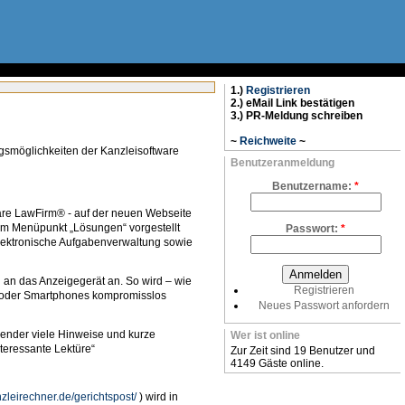
1.)
Registrieren
2.) eMail Link bestätigen
3.) PR-Meldung schreiben
~
Reichweite
~
ungsmöglichkeiten der Kanzleisoftware
Benutzeranmeldung
Benutzername:
*
ware LawFirm® - auf der neuen Webseite
t im Menüpunkt „Lösungen“ vorgestellt
Passwort:
*
elektronische Aufgabenverwaltung sowie
l an das Anzeigegerät an. So wird – wie
Registrieren
ts oder Smartphones kompromisslos
Neues Passwort anfordern
nwender viele Hinweise und kurze
Wer ist online
teressante Lektüre“
Zur Zeit sind 19 Benutzer und
4149 Gäste online.
zleirechner.de/gerichtspost/
) wird in