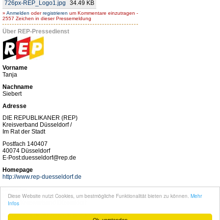
726px-REP_Logo1.jpg
34.49 KB
»
Anmelden
oder
registrieren
um Kommentare einzutragen -
2557 Zeichen in dieser Pressemeldung
Über REP-Pressedienst
Vorname
Tanja
Nachname
Siebert
Adresse
DIE REPUBLIKANER (REP)
Kreisverband Düsseldorf /
Im Rat der Stadt
Postfach 140407
40074 Düsseldorf
E-Post:duesseldorf@rep.de
Homepage
http://www.rep-duesseldorf.de
Branche
Diese Website nutzt Cookies, um bestmögliche Funktionalität bieten zu können.
Mehr
Politik, Düsseldorf, NRW, DIE REPUBLIKANER
(REP) Kreisverband Düsseldorf
Infos
Komplettes Benutzerprofil betrachten
Ok, verstanden