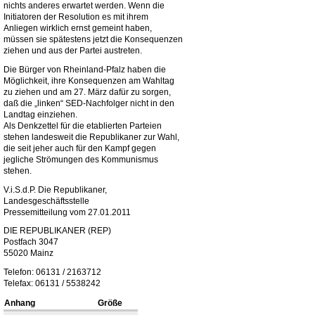
nichts anderes erwartet werden. Wenn die
Initiatoren der Resolution es mit ihrem
Anliegen wirklich ernst gemeint haben,
müssen sie spätestens jetzt die Konsequenzen
ziehen und aus der Partei austreten.
Die Bürger von Rheinland-Pfalz haben die
Möglichkeit, ihre Konsequenzen am Wahltag
zu ziehen und am 27. März dafür zu sorgen,
daß die „linken“ SED-Nachfolger nicht in den
Landtag einziehen.
Als Denkzettel für die etablierten Parteien
stehen landesweit die Republikaner zur Wahl,
die seit jeher auch für den Kampf gegen
jegliche Strömungen des Kommunismus
stehen.
V.i.S.d.P. Die Republikaner,
Landesgeschäftsstelle
Pressemitteilung vom 27.01.2011
DIE REPUBLIKANER (REP)
Postfach 3047
55020 Mainz
Telefon: 06131 / 2163712
Telefax: 06131 / 5538242
Anhang
Größe