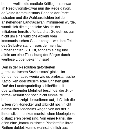
bundesweit in die mediale Kritik geraten war.
Im Resolutionstext war nun die Rede davon,
daß eine Kommunismus-Debatte der Partei
schaden und die Wahlaussichten bei der
anstehenden Landtagswahl minimieren würde,
womit sich die eigentliche Absicht der
Initiatoren bereits offenbart hat. So geht es gar
nicht um eine wirkliche Abkehr vom
kommunistischen Gedankengut, welches Teil
des Selbstverständnisses der mehrfach
umbenannten SED ist, sondern einzig und
allein um eine Täuschung der Bürger durch
wertlose Lippenbekenntnisse!
Den in der Resolution geforderten
„demokratischen Sozialismus“ gibt es im
übrigen genauso wenig wie es protestantische
Katholiken oder muslimische Christen gibt!
Daß der Landesparteitag schließlich mit
überwältigender Mehrheit beschloß, die „Pro-
forma-Resolution“ noch nicht einmal zu
behandeln, zeigt desweiteren auf, daß sich die
Erben von Honecker und Ulbricht noch nicht
einmal des Anscheins wegen von der tief in
ihnen sitzenden kommunistischen Ideologie zu
distanzieren bereit sind. Von einer Partei, die
offen eine „kommunistische Plattform“ in ihren
Reihen duldet, konnte wahrscheinlich auch