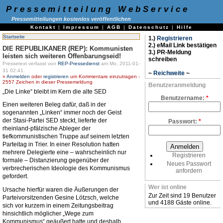
Pressemitteilung WebService
Pressemitteilungen kostenlos veröffentlichen
Kontakt
|
Impressum
|
AGB
|
Datenschutz
|
Hilfe
Startseite
1.)
Registrieren
2.) eMail Link bestätigen
DIE REPUBLIKANER (REP): Kommunisten
3.) PR-Meldung
leisten sich weiteren Offenbarungseid!
schreiben
Pressetext verfasst von
REP-Pressedienst
am Mo, 2011-01-
31 02:41.
~
Reichweite
~
»
Anmelden
oder
registrieren
um Kommentare einzutragen -
2557 Zeichen in dieser Pressemeldung
Benutzeranmeldung
„Die Linke“ bleibt im Kern die alte SED
Benutzername:
*
Einen weiteren Beleg dafür, daß in der
sogenannten „Linken“ immer noch der Geist
der Stasi-Partei SED steckt, lieferte der
Passwort:
*
rheinland-pfälzische Ableger der
tiefkommunistischen Truppe auf seinem letzten
Parteitag in Trier. In einer Resolution hatten
mehrere Delegierte eine – wahrscheinlich nur
Registrieren
formale – Distanzierung gegenüber der
Neues Passwort
verbrecherischen Ideologie des Kommunismus
anfordern
gefordert.
Wer ist online
Ursache hierfür waren die Äußerungen der
Zur Zeit sind 19 Benutzer
Parteivorsitzenden Gesine Lötzsch, welche
und 4188 Gäste online.
sich vor kurzem in einem Zeitungsbeitrag
hinsichtlich möglicher „Wege zum
Kommunismus“ geäußert hatte und deshalb