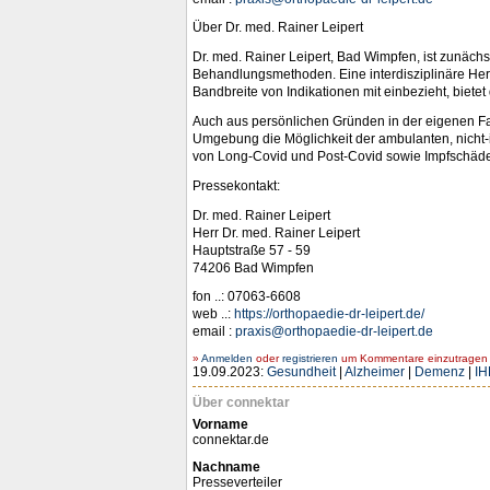
Über Dr. med. Rainer Leipert
Dr. med. Rainer Leipert, Bad Wimpfen, ist zunächs
Behandlungsmethoden. Eine interdisziplinäre He
Bandbreite von Indikationen mit einbezieht, biete
Auch aus persönlichen Gründen in der eigenen Fami
Umgebung die Möglichkeit der ambulanten, nicht
von Long-Covid und Post-Covid sowie Impfschäden
Pressekontakt:
Dr. med. Rainer Leipert
Herr Dr. med. Rainer Leipert
Hauptstraße 57 - 59
74206 Bad Wimpfen
fon ..: 07063-6608
web ..:
https://orthopaedie-dr-leipert.de/
email :
praxis@orthopaedie-dr-leipert.de
»
Anmelden
oder
registrieren
um Kommentare einzutragen -
19.09.2023:
Gesundheit
|
Alzheimer
|
Demenz
|
IH
Über connektar
Vorname
connektar.de
Nachname
Presseverteiler