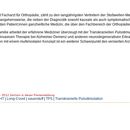
t Facharzt für Orthopädie, zählt zu den langjährigsten Vertretern der Stoßwellen-M
rangehensweise, die neben der Diagnostik sowohl kausale als auch symptomatisc
t den Patient:innen ganzheitliche Medizin, die über den Fachbereich der Orthopädi
lie arbeitet der erfahrene Mediziner überzeugt mit der Transkraniellen Pulsstimul
-invasiven Therapie bei Alzheimer-Demenz und anderen neurodegenerativen Erkr
 mit einem multimodalen Konzept ist ein weiterer Schwerpunkt des versierten Arz
 8512 Zeichen in dieser Pressemeldung
HT
|
Long-Covid
|
sauerstoff
|
TPS
|
Transkranielle Pulsstimulation