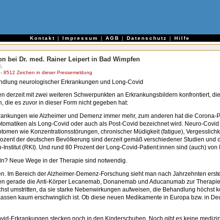
e
Kontakt
|
Impressum
|
AGB
|
Datenschutz
|
Hilfe
ion bei Dr. med. Rainer Leipert in Bad Wimpfen
6.
 8512 Zeichen in dieser Pressemeldung
ndlung neurologischer Erkrankungen und Long-Covid
en derzeit mit zwei weiteren Schwerpunkten an Erkrankungsbildern konfrontiert, d
, die es zuvor in dieser Form nicht gegeben hat:
krankungen wie Alzheimer und Demenz immer mehr, zum anderen hat die Corona-P
matiken als Long-Covid oder auch als Post-Covid bezeichnet wird. Neuro-Covid st
tomen wie Konzentrationsstörungen, chronischer Müdigkeit (fatigue), Vergesslich
ozent der deutschen Bevölkerung sind derzeit gemäß verschiedener Studien und d
h-Institut (RKI). Und rund 80 Prozent der Long-Covid-Patient:innen sind (auch) von
? Neue Wege in der Therapie sind notwendig.
n. Im Bereich der Alzheimer-Demenz-Forschung sieht man nach Jahrzehnten erste v
en gerade die Anti-Körper Lecanemab, Donanemab und Aducanumab zur Therap
öchst umstritten, da sie starke Nebenwirkungen aufweisen, die Behandlung höchst k
nkassen kaum erschwinglich ist. Ob diese neuen Medikamente in Europa bzw. in D
d-Erkrankungen stecken noch in den Kinderschuhen. Noch gibt es keine medizinis