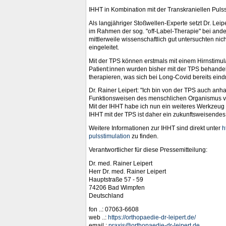
IHHT in Kombination mit der Transkraniellen Pulss
Als langjähriger Stoßwellen-Experte setzt Dr. Le
im Rahmen der sog. "off-Label-Therapie" bei and
mittlerweile wissenschaftlich gut untersuchten n
eingeleitet.
Mit der TPS können erstmals mit einem Hirnstimul
Patient:innen wurden bisher mit der TPS behandelt
therapieren, was sich bei Long-Covid bereits eindr
Dr. Rainer Leipert: "Ich bin von der TPS auch anh
Funktionsweisen des menschlichen Organismus völl
Mit der IHHT habe ich nun ein weiteres Werkzeug
IHHT mit der TPS ist daher ein zukunftsweisendes
Weitere Informationen zur IHHT sind direkt unter
h
pulsstimulation
zu finden.
Verantwortlicher für diese Pressemitteilung:
Dr. med. Rainer Leipert
Herr Dr. med. Rainer Leipert
Hauptstraße 57 - 59
74206 Bad Wimpfen
Deutschland
fon ..: 07063-6608
web ..:
https://orthopaedie-dr-leipert.de/
email :
praxis@orthopaedie-dr-leipert.de