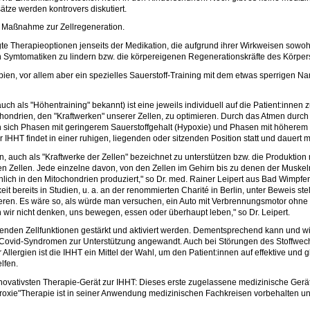
tze werden kontrovers diskutiert.
e Maßnahme zur Zellregeneration.
egte Therapieoptionen jenseits der Medikation, die aufgrund ihrer Wirkweisen sowo
n Symtomatiken zu lindern bzw. die körpereigenen Regenerationskräfte des Körper
en, vor allem aber ein spezielles Sauerstoff-Training mit dem etwas sperrigen Name
ch als "Höhentraining" bekannt) ist eine jeweils individuell auf die Patient:innen 
chondrien, den "Kraftwerken" unserer Zellen, zu optimieren. Durch das Atmen dur
 sich Phasen mit geringerem Sauerstoffgehalt (Hypoxie) und Phasen mit höherem S
IHHT findet in einer ruhigen, liegenden oder sitzenden Position statt und dauert m
ien, auch als "Kraftwerke der Zellen" bezeichnet zu unterstützen bzw. die Produkti
ren Zellen. Jede einzelne davon, von den Zellen im Gehirn bis zu denen der Muskeln
hlich in den Mitochondrien produziert," so Dr. med. Rainer Leipert aus Bad Wimpfe
t bereits in Studien, u. a. an der renommierten Charité in Berlin, unter Beweis st
nieren. Es wäre so, als würde man versuchen, ein Auto mit Verbrennungsmotor ohne 
n wir nicht denken, uns bewegen, essen oder überhaupt leben," so Dr. Leipert.
nden Zellfunktionen gestärkt und aktiviert werden. Dementsprechend kann und wir
ovid-Syndromen zur Unterstützung angewandt. Auch bei Störungen des Stoffwech
ergien ist die IHHT ein Mittel der Wahl, um den Patient:innen auf effektive und gl
lfen.
innovativsten Therapie-Gerät zur IHHT: Dieses erste zugelassene medizinische Gerä
eroxie"Therapie ist in seiner Anwendung medizinischen Fachkreisen vorbehalten u