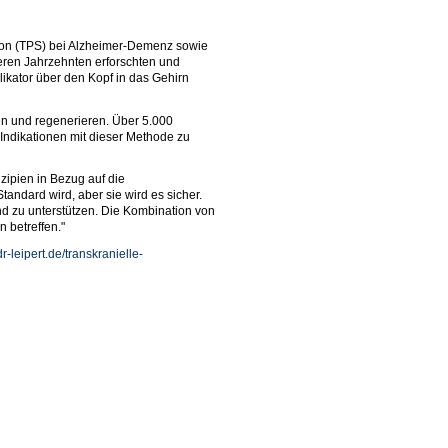
ation (TPS) bei Alzheimer-Demenz sowie
eren Jahrzehnten erforschten und
ikator über den Kopf in das Gehirn
en und regenerieren. Über 5.000
 Indikationen mit dieser Methode zu
zipien in Bezug auf die
andard wird, aber sie wird es sicher.
d zu unterstützen. Die Kombination von
 betreffen."
r-leipert.de/transkranielle-