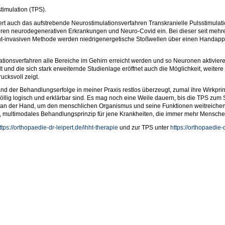
timulation (TPS).
ipert auch das aufstrebende Neurostimulationsverfahren Transkranielle Pulsstimul
eren neurodegenerativen Erkrankungen und Neuro-Covid ein. Bei dieser seit mehr
icht-invasiven Methode werden niedrigenergetische Stoßwellen über einen Handappl
ationsverfahren alle Bereiche im Gehirn erreicht werden und so Neuronen aktivier
 und die sich stark erweiternde Studienlage eröffnet auch die Möglichkeit, weitere
ucksvoll zeigt.
and der Behandlungserfolge in meiner Praxis restlos überzeugt, zumal ihre Wirkprin
ig logisch und erklärbar sind. Es mag noch eine Weile dauern, bis die TPS zum St
 an der Hand, um den menschlichen Organismus und seine Funktionen weitreichen
, multimodales Behandlungsprinzip für jene Krankheiten, die immer mehr Menschen
ttps://orthopaedie-dr-leipert.de/ihht-therapie
und zur TPS unter
https://orthopaedie-d