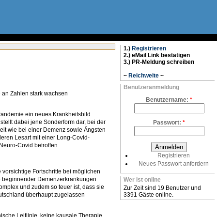
1.)
Registrieren
2.) eMail Link bestätigen
3.) PR-Meldung schreiben
~
Reichweite
~
Benutzeranmeldung
ie an Zahlen stark wachsen
Benutzername:
*
andemie ein neues Krankheitsbild
ellt dabei jene Sonderform dar, bei der
Passwort:
*
keit wie bei einer Demenz sowie Ängsten
eren Lesart mit einer Long-Covid-
 Neuro-Covid betroffen.
Registrieren
Neues Passwort anfordern
orsichtige Fortschritte bei möglichen
ie beginnender Demenzerkrankungen
Wer ist online
omplex und zudem so teuer ist, dass sie
Zur Zeit sind 19 Benutzer und
eutschland überhaupt zugelassen
3391 Gäste online.
che Leitlinie, keine kausale Therapie