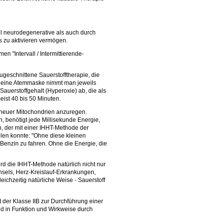
hl neurodegenerative als auch durch
s zu aktivieren vermögen.
n "Intervall / Intermittierende-
zugeschnittene Sauerstofftherapie, die
ch eine Atemmaske nimmt man jeweils
auerstoffgehalt (Hyperoxie) ab, die als
eist 40 bis 50 Minuten.
on neuer Mitochondrien anzuregen.
, benötigt jede Millisekunde Energie,
n, der mit einer IHHT-Methode der
ellen konnte: "Ohne diese kleinen
Benzin zu fahren. Ohne die Energie, die
d die IHHT-Methode natürlich nicht nur
sels, Herz-Kreislauf-Erkrankungen,
eichzeitig natürliche Weise - Sauerstoff
t der Klasse IIB zur Durchführung einer
nd in Funktion und Wirkweise durch