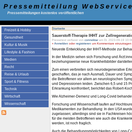
Pressemitteilung WebServic
Pressemitteilungen kostenlos veröffentlichen
Startseite
Freizeit & Hobby
Sauerstoff-Therapie IHHT zur Zellregenerat
Gesundheit
Pressetext verfasst von
connektar
am Di, 2023-09-19 10:0
»
Anmelden
oder
registrieren
um Kommentare einzutragen -
Kultur & Musik
Neueste Entwicklung der IHHT-Methode zur Beha
Lifestyle & Fashion
In der Medizin sehen sich Forschung und Ärzt:inn
Medien
beziehungsweise neue Krankheitsbilder darstellen
Recht
Zum einen verbreiten sich neurodegenerative Er
Reise & Urlaub
geschaffen, das je nach Ausmaß, Dauer und Sympto
die Betroffenen vor allem an neurologischen Symp
Sport & Fitness
und Depressionen leiden. Zwischen 6,5 und 15 Pr
Erkrankung konfrontiert, berichtet das Robert-Koc
Technik
Wie Alzheimer-Demenz und Long-Covid behandeln
Wirtschaft
Wissenschaft
Forschung und Wissenschaft laufen auf Hochtoure
Medikamenten zur Behandlung: In den USA wurd
zugelassen; allerdings sind sie in Fachkreisen h
für die meisten Betroffenen wie auch die Kranke
werden, ist noch fraglich.
Auch die Behandlungsmöglichkeiten von Long-Covi