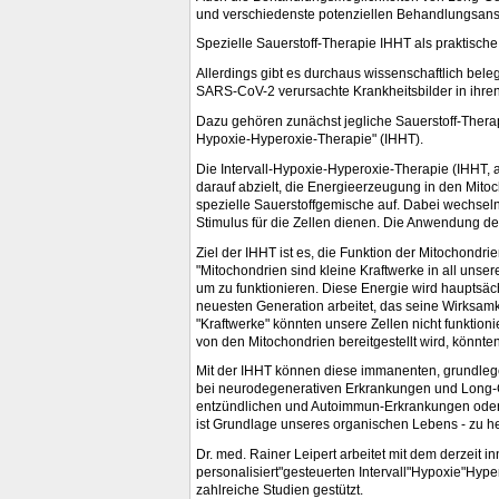
und verschiedenste potenziellen Behandlungsansä
Spezielle Sauerstoff-Therapie IHHT als praktisch
Allerdings gibt es durchaus wissenschaftlich bel
SARS-CoV-2 verursachte Krankheitsbilder in ihre
Dazu gehören zunächst jegliche Sauerstoff-Therapi
Hypoxie-Hyperoxie-Therapie" (IHHT).
Die Intervall-Hypoxie-Hyperoxie-Therapie (IHHT, au
darauf abzielt, die Energieerzeugung in den Mito
spezielle Sauerstoffgemische auf. Dabei wechseln
Stimulus für die Zellen dienen. Die Anwendung der 
Ziel der IHHT ist es, die Funktion der Mitochondr
"Mitochondrien sind kleine Kraftwerke in all unse
um zu funktionieren. Diese Energie wird hauptsäc
neuesten Generation arbeitet, das seine Wirksamkei
"Kraftwerke" könnten unsere Zellen nicht funktio
von den Mitochondrien bereitgestellt wird, könnte
Mit der IHHT können diese immanenten, grundlege
bei neurodegenerativen Erkrankungen und Long-C
entzündlichen und Autoimmun-Erkrankungen oder All
ist Grundlage unseres organischen Lebens - zu he
Dr. med. Rainer Leipert arbeitet mit dem derzeit 
personalisiert"gesteuerten Intervall"Hypoxie"Hyp
zahlreiche Studien gestützt.