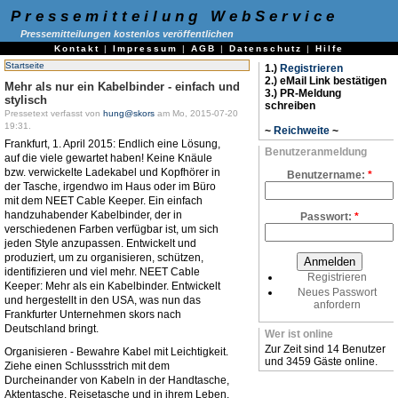
Pressemitteilung WebService
Pressemitteilungen kostenlos veröffentlichen
Kontakt
|
Impressum
|
AGB
|
Datenschutz
|
Hilfe
Startseite
1.)
Registrieren
2.) eMail Link bestätigen
Mehr als nur ein Kabelbinder - einfach und
3.) PR-Meldung
stylisch
schreiben
Pressetext verfasst von
hung@skors
am Mo, 2015-07-20
19:31.
~
Reichweite
~
Frankfurt, 1. April 2015: Endlich eine Lösung,
Benutzeranmeldung
auf die viele gewartet haben! Keine Knäule
bzw. verwickelte Ladekabel und Kopfhörer in
Benutzername:
*
der Tasche, irgendwo im Haus oder im Büro
mit dem NEET Cable Keeper. Ein einfach
handzuhabender Kabelbinder, der in
Passwort:
*
verschiedenen Farben verfügbar ist, um sich
jeden Style anzupassen. Entwickelt und
produziert, um zu organisieren, schützen,
identifizieren und viel mehr. NEET Cable
Registrieren
Keeper: Mehr als ein Kabelbinder. Entwickelt
Neues Passwort
und hergestellt in den USA, was nun das
anfordern
Frankfurter Unternehmen skors nach
Deutschland bringt.
Wer ist online
Zur Zeit sind 14 Benutzer
Organisieren - Bewahre Kabel mit Leichtigkeit.
und 3459 Gäste online.
Ziehe einen Schlussstrich mit dem
Durcheinander von Kabeln in der Handtasche,
Aktentasche, Reisetasche und in ihrem Leben.