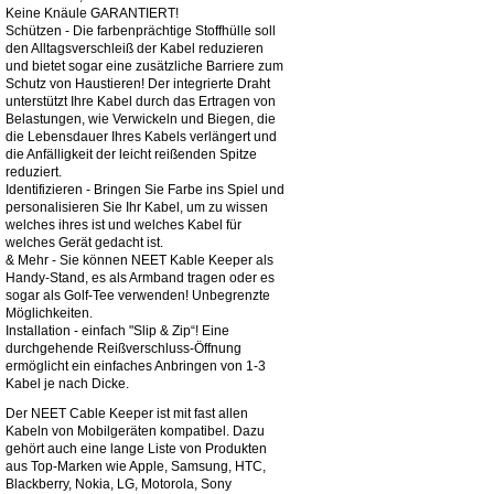
Keine Knäule GARANTIERT!
Schützen - Die farbenprächtige Stoffhülle soll
den Alltagsverschleiß der Kabel reduzieren
und bietet sogar eine zusätzliche Barriere zum
Schutz von Haustieren! Der integrierte Draht
unterstützt Ihre Kabel durch das Ertragen von
Belastungen, wie Verwickeln und Biegen, die
die Lebensdauer Ihres Kabels verlängert und
die Anfälligkeit der leicht reißenden Spitze
reduziert.
Identifizieren - Bringen Sie Farbe ins Spiel und
personalisieren Sie Ihr Kabel, um zu wissen
welches ihres ist und welches Kabel für
welches Gerät gedacht ist.
& Mehr - Sie können NEET Kable Keeper als
Handy-Stand, es als Armband tragen oder es
sogar als Golf-Tee verwenden! Unbegrenzte
Möglichkeiten.
Installation - einfach "Slip & Zip“! Eine
durchgehende Reißverschluss-Öffnung
ermöglicht ein einfaches Anbringen von 1-3
Kabel je nach Dicke.
Der NEET Cable Keeper ist mit fast allen
Kabeln von Mobilgeräten kompatibel. Dazu
gehört auch eine lange Liste von Produkten
aus Top-Marken wie Apple, Samsung, HTC,
Blackberry, Nokia, LG, Motorola, Sony