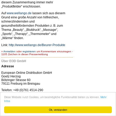
diesem Zusammenhang immer mehr
„Produktfelder“ erschlossen.
Auf
www.wellango.de
lassen sich aus diesem
Grund eine große Anzahl von hilfreichen,
schmerzlindernden und
gesundheitsfördernden Produkten z. B. zum
Thema „Beauty“, „Blutdruck“, „Massage“,
„Sports“, „Therapy“, „Thermometer“ und
„Wärme“ finden.
Link:
http://www.wellango.de/Beurer-Produkte
»
Anmelden
oder
registrieren
um Kommentare einzutragen -
1105 Zeichen in dieser Pressemeldung
Über EOD GmbH
Adresse
European Online Distribution GmbH
Goetz Herzog
Bötzinger Strasse 60
79111 Freiburg im Breisgau
Telefon: +49 (0)761 4514-290
Homepage
Diese Website nutzt Cookies, um bestmögliche Funktionalität bieten zu können.
Mehr
http://www.eod-gmbh.de
Infos
Komplettes Benutzerprofil betrachten
Ok, verstanden
© seit 2004
Narres Open Web Solutions
- Powered by
Drupal PHP Framework