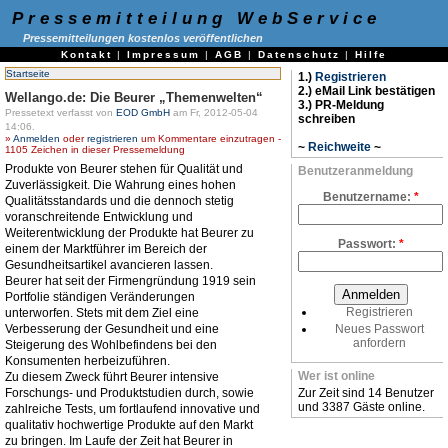
Pressemitteilung WebService
Pressemitteilungen kostenlos veröffentlichen
Kontakt
|
Impressum
|
AGB
|
Datenschutz
|
Hilfe
Startseite
1.)
Registrieren
2.) eMail Link bestätigen
Wellango.de: Die Beurer „Themenwelten“
3.) PR-Meldung
Pressetext verfasst von
EOD GmbH
am Fr, 2012-05-04
schreiben
14:06.
»
Anmelden
oder
registrieren
um Kommentare einzutragen -
~
Reichweite
~
1105 Zeichen in dieser Pressemeldung
Produkte von Beurer stehen für Qualität und
Benutzeranmeldung
Zuverlässigkeit. Die Wahrung eines hohen
Benutzername:
*
Qualitätsstandards und die dennoch stetig
voranschreitende Entwicklung und
Weiterentwicklung der Produkte hat Beurer zu
Passwort:
*
einem der Marktführer im Bereich der
Gesundheitsartikel avancieren lassen.
Beurer hat seit der Firmengründung 1919 sein
Portfolie ständigen Veränderungen
Registrieren
unterworfen. Stets mit dem Ziel eine
Verbesserung der Gesundheit und eine
Neues Passwort
anfordern
Steigerung des Wohlbefindens bei den
Konsumenten herbeizuführen.
Wer ist online
Zu diesem Zweck führt Beurer intensive
Forschungs- und Produktstudien durch, sowie
Zur Zeit sind 14 Benutzer
und 3387 Gäste online.
zahlreiche Tests, um fortlaufend innovative und
qualitativ hochwertige Produkte auf den Markt
zu bringen. Im Laufe der Zeit hat Beurer in