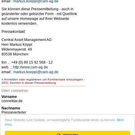
email :
markus.koeppl@cam-ag.de
Sie können diese Pressemitteilung - auch in
geänderter oder gekürzter Form - mit Quelllink
auf unsere Homepage auf Ihrer Webseite
kostenlos verwenden.
Pressekontakt:
Central Asset Management AG
Herr Markus Köppl
Widenmayerstr. 49
80538 München
fon ..: +49 (0) 89 15 92 568 - 12
web ..:
http://www.cam-ag.de
email :
markus.koeppl@cam-ag.de
»
Anmelden
oder
registrieren
um Kommentare einzutragen -
2831 Zeichen in dieser Pressemeldung
Über connektar
Vorname
connektar.de
Nachname
Presseverteiler
Diese Website nutzt Cookies, um bestmögliche Funktionalität bieten zu können.
Mehr
Homepage
Infos
http://www.connektar.de
Komplettes Benutzerprofil betrachten
Ok, verstanden