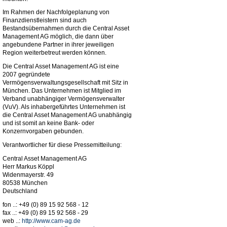
Im Rahmen der Nachfolgeplanung von
Finanzdienstleistern sind auch
Bestandsübernahmen durch die Central Asset
Management AG möglich, die dann über
angebundene Partner in ihrer jeweiligen
Region weiterbetreut werden können.
Die Central Asset Management AG ist eine
2007 gegründete
Vermögensverwaltungsgesellschaft mit Sitz in
München. Das Unternehmen ist Mitglied im
Verband unabhängiger Vermögensverwalter
(VuV). Als inhabergeführtes Unternehmen ist
die Central Asset Management AG unabhängig
und ist somit an keine Bank- oder
Konzernvorgaben gebunden.
Verantwortlicher für diese Pressemitteilung:
Central Asset Management AG
Herr Markus Köppl
Widenmayerstr. 49
80538 München
Deutschland
fon ..: +49 (0) 89 15 92 568 - 12
fax ..: +49 (0) 89 15 92 568 - 29
web ..:
http://www.cam-ag.de