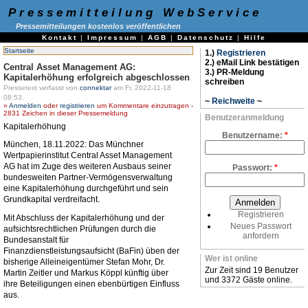
Pressemitteilung WebService
Pressemitteilungen kostenlos veröffentlichen
Kontakt
|
Impressum
|
AGB
|
Datenschutz
|
Hilfe
Startseite
1.)
Registrieren
2.) eMail Link bestätigen
Central Asset Management AG:
3.) PR-Meldung
Kapitalerhöhung erfolgreich abgeschlossen
schreiben
Pressetext verfasst von
connektar
am Fr, 2022-11-18
08:53.
~
Reichweite
~
»
Anmelden
oder
registrieren
um Kommentare einzutragen -
2831 Zeichen in dieser Pressemeldung
Benutzeranmeldung
Kapitalerhöhung
Benutzername:
*
München, 18.11.2022: Das Münchner
Wertpapierinstitut Central Asset Management
AG hat im Zuge des weiteren Ausbaus seiner
Passwort:
*
bundesweiten Partner-Vermögensverwaltung
eine Kapitalerhöhung durchgeführt und sein
Grundkapital verdreifacht.
Registrieren
Mit Abschluss der Kapitalerhöhung und der
Neues Passwort
aufsichtsrechtlichen Prüfungen durch die
anfordern
Bundesanstalt für
Finanzdienstleistungsaufsicht (BaFin) üben der
Wer ist online
bisherige Alleineigentümer Stefan Mohr, Dr.
Zur Zeit sind 19 Benutzer
Martin Zeitler und Markus Köppl künftig über
und 3372 Gäste online.
ihre Beteiligungen einen ebenbürtigen Einfluss
aus.