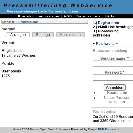
Pressemitteilung WebService
Pressemitteilungen kostenlos veröffentlichen
Kontakt
|
Impressum
|
AGB
|
Datenschutz
|
Hilfe
Startseite
»
Benutzerkonto
1.)
Registrieren
2.) eMail Link bestätige
moguai
3.) PR-Meldung
Anzeigen
Beiträge
Kontaktieren
schreiben
Verlauf
~
Reichweite
~
Mitglied seit
Benutzeranmeldung
17 Jahre 27 Wochen
Benutzername:
*
Punkte
User points
Passwort:
*
1275
Registrieren
Neues Passwort
anfordern
Wer ist online
Zur Zeit sind 19 Benutze
und 3369 Gäste online.
© seit 2004
Narres Open Web Solutions
- Powered by
Drupal PHP Framework