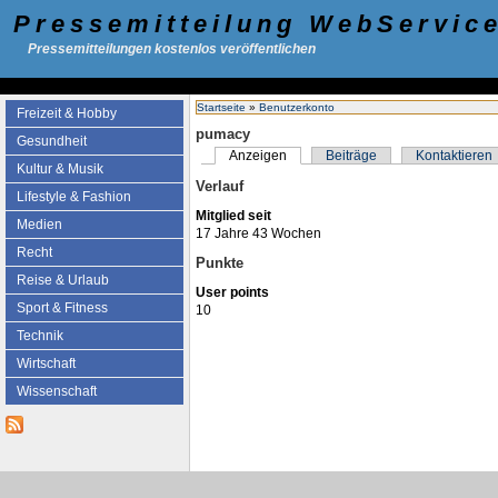
Pressemitteilung WebServic
Pressemitteilungen kostenlos veröffentlichen
Startseite
»
Benutzerkonto
Freizeit & Hobby
pumacy
Gesundheit
Anzeigen
Beiträge
Kontaktieren
Kultur & Musik
Verlauf
Lifestyle & Fashion
Mitglied seit
Medien
17 Jahre 43 Wochen
Recht
Punkte
Reise & Urlaub
User points
Sport & Fitness
10
Technik
Wirtschaft
Wissenschaft