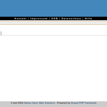
e
Kontakt
|
Impressum
|
AGB
|
Datenschutz
|
Hilfe
© seit 2004
Narres Open Web Solutions
- Powered by
Drupal PHP Framework