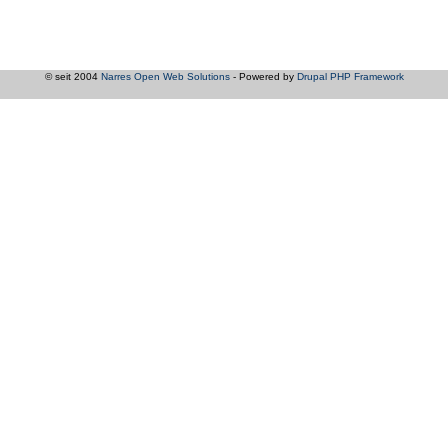
© seit 2004
Narres Open Web Solutions
- Powered by
Drupal PHP Framework