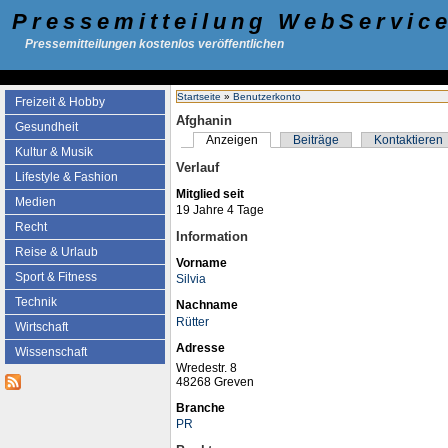
Pressemitteilung WebServic
Pressemitteilungen kostenlos veröffentlichen
Startseite
»
Benutzerkonto
Freizeit & Hobby
Afghanin
Gesundheit
Anzeigen
Beiträge
Kontaktieren
Kultur & Musik
Verlauf
Lifestyle & Fashion
Mitglied seit
Medien
19 Jahre 4 Tage
Recht
Information
Reise & Urlaub
Vorname
Sport & Fitness
Silvia
Technik
Nachname
Rütter
Wirtschaft
Adresse
Wissenschaft
Wredestr. 8
48268 Greven
Branche
PR