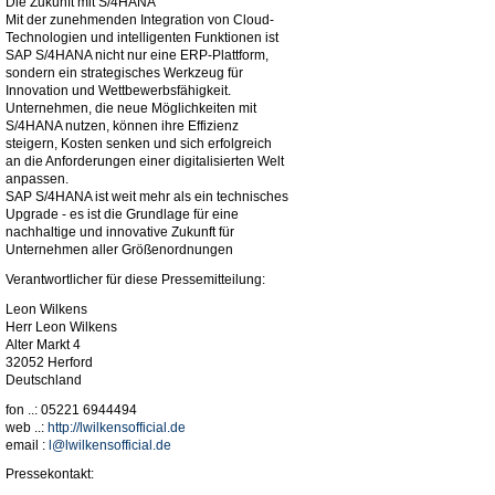
Die Zukunft mit S/4HANA
Mit der zunehmenden Integration von Cloud-
Technologien und intelligenten Funktionen ist
SAP S/4HANA nicht nur eine ERP-Plattform,
sondern ein strategisches Werkzeug für
Innovation und Wettbewerbsfähigkeit.
Unternehmen, die neue Möglichkeiten mit
S/4HANA nutzen, können ihre Effizienz
steigern, Kosten senken und sich erfolgreich
an die Anforderungen einer digitalisierten Welt
anpassen.
SAP S/4HANA ist weit mehr als ein technisches
Upgrade - es ist die Grundlage für eine
nachhaltige und innovative Zukunft für
Unternehmen aller Größenordnungen
Verantwortlicher für diese Pressemitteilung:
Leon Wilkens
Herr Leon Wilkens
Alter Markt 4
32052 Herford
Deutschland
fon ..: 05221 6944494
web ..:
http://lwilkensofficial.de
email :
l@lwilkensofficial.de
Pressekontakt: