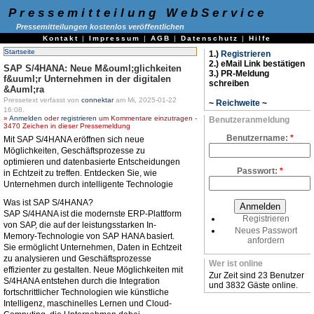
Pressemitteilung WebService
Pressemitteilungen kostenlos veröffentlichen
Kontakt
|
Impressum
|
AGB
|
Datenschutz
|
Hilfe
Startseite
1.)
Registrieren
2.) eMail Link bestätigen
SAP S/4HANA: Neue M&ouml;glichkeiten
3.) PR-Meldung
f&uuml;r Unternehmen in der digitalen
schreiben
&Auml;ra
Pressetext verfasst von
connektar
am Mi, 2025-01-22
~
Reichweite
~
16:08.
»
Anmelden
oder
registrieren
um Kommentare einzutragen -
Benutzeranmeldung
3470 Zeichen in dieser Pressemeldung
Benutzername:
*
Mit SAP S/4HANA eröffnen sich neue
Möglichkeiten, Geschäftsprozesse zu
optimieren und datenbasierte Entscheidungen
Passwort:
*
in Echtzeit zu treffen. Entdecken Sie, wie
Unternehmen durch intelligente Technologie
Was ist SAP S/4HANA?
SAP S/4HANA ist die modernste ERP-Plattform
Registrieren
von SAP, die auf der leistungsstarken In-
Neues Passwort
Memory-Technologie von SAP HANA basiert.
anfordern
Sie ermöglicht Unternehmen, Daten in Echtzeit
zu analysieren und Geschäftsprozesse
Wer ist online
effizienter zu gestalten. Neue Möglichkeiten mit
Zur Zeit sind 23 Benutzer
S/4HANA entstehen durch die Integration
und 3832 Gäste online.
fortschrittlicher Technologien wie künstliche
Intelligenz, maschinelles Lernen und Cloud-