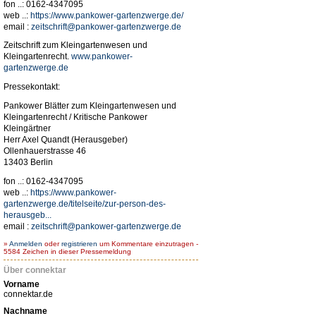
fon ..: 0162-4347095
web ..:
https://www.pankower-gartenzwerge.de/
email :
zeitschrift@pankower-gartenzwerge.de
Zeitschrift zum Kleingartenwesen und
Kleingartenrecht.
www.pankower-
gartenzwerge.de
Pressekontakt:
Pankower Blätter zum Kleingartenwesen und
Kleingartenrecht / Kritische Pankower
Kleingärtner
Herr Axel Quandt (Herausgeber)
Ollenhauerstrasse 46
13403 Berlin
fon ..: 0162-4347095
web ..:
https://www.pankower-
gartenzwerge.de/titelseite/zur-person-des-
herausgeb...
email :
zeitschrift@pankower-gartenzwerge.de
»
Anmelden
oder
registrieren
um Kommentare einzutragen -
5584 Zeichen in dieser Pressemeldung
Über connektar
Vorname
connektar.de
Nachname