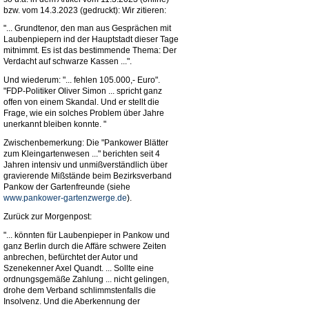
bzw. vom 14.3.2023 (gedruckt): Wir zitieren:
"... Grundtenor, den man aus Gesprächen mit
Laubenpiepern ind der Hauptstadt dieser Tage
mitnimmt. Es ist das bestimmende Thema: Der
Verdacht auf schwarze Kassen ...".
Und wiederum: "... fehlen 105.000,- Euro".
"FDP-Politiker Oliver Simon ... spricht ganz
offen von einem Skandal. Und er stellt die
Frage, wie ein solches Problem über Jahre
unerkannt bleiben konnte. "
Zwischenbemerkung: Die "Pankower Blätter
zum Kleingartenwesen ..." berichten seit 4
Jahren intensiv und unmißverständlich über
gravierende Mißstände beim Bezirksverband
Pankow der Gartenfreunde (siehe
www.pankower-gartenzwerge.de
).
Zurück zur Morgenpost:
"... könnten für Laubenpieper in Pankow und
ganz Berlin durch die Affäre schwere Zeiten
anbrechen, befürchtet der Autor und
Szenekenner Axel Quandt. ... Sollte eine
ordnungsgemäße Zahlung ... nicht gelingen,
drohe dem Verband schlimmstenfalls die
Insolvenz. Und die Aberkennung der