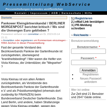
Pressemitteilung WebService
Pressemitteilungen kostenlos veröffentlichen
Kontakt
|
Impressum
|
AGB
|
Datenschutz
|
Hilfe
Startseite
1.)
Registrieren
2.) eMail Link bestätigen
Pankower Kleingärtnerskandal / BERLINER
3.) PR-Meldung
MORGENPOST berichtet kritisch / Wo sind
schreiben
die Unmengen Euro geblieben ?
Pressetext verfasst von
connektar
am Di, 2023-03-14
~
Reichweite
~
21:11.
»
Anmelden
oder
registrieren
um Kommentare einzutragen -
Benutzeranmeldung
5584 Zeichen in dieser Pressemeldung
Benutzername:
*
Fast der gesamte Vorstand des
Bezirksverbands Pankow der Gartenfreunde ist
zurückgetreten, überwiegend
Passwort:
*
"krankheitsbedingt" / Wer waren die Helfer von
Viola Kleinau, die Unterstützer, die "Wegseher"
?
------------------------------------------------------------
Registrieren
Neues Passwort
Viola Kleinau ist von allen Ämtern
anfordern
zurückgetreten, als Vorsitzende des
Bezirksverbands Pankow der Gartenfreunde
Wer ist online
e.V. und als Präsidiumsmitglied (ehemals dort
Zur Zeit sind 21 Benutzer
zuständig für FINANZEN) beim
und 2647 Gäste online.
Bundesverband Deutscher Gartenfreunde. Das
Land Berlin, und andere, haben Strafanzeige
gegen Viola Kleinau erstattet - wegen des