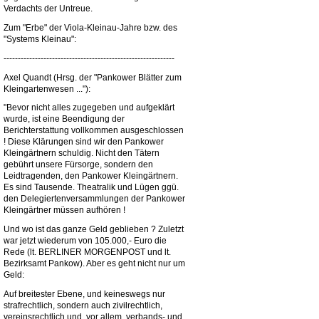
Verdachts der Untreue.
Zum "Erbe" der Viola-Kleinau-Jahre bzw. des
"Systems Kleinau":
------------------------------------------------------------
Axel Quandt (Hrsg. der "Pankower Blätter zum
Kleingartenwesen ..."):
"Bevor nicht alles zugegeben und aufgeklärt
wurde, ist eine Beendigung der
Berichterstattung vollkommen ausgeschlossen
! Diese Klärungen sind wir den Pankower
Kleingärtnern schuldig. Nicht den Tätern
gebührt unsere Fürsorge, sondern den
Leidtragenden, den Pankower Kleingärtnern.
Es sind Tausende. Theatralik und Lügen ggü.
den Delegiertenversammlungen der Pankower
Kleingärtner müssen aufhören !
Und wo ist das ganze Geld geblieben ? Zuletzt
war jetzt wiederum von 105.000,- Euro die
Rede (lt. BERLINER MORGENPOST und lt.
Bezirksamt Pankow). Aber es geht nicht nur um
Geld:
Auf breitester Ebene, und keineswegs nur
strafrechtlich, sondern auch zivilrechtlich,
vereinsrechtlich und, vor allem, verbands- und