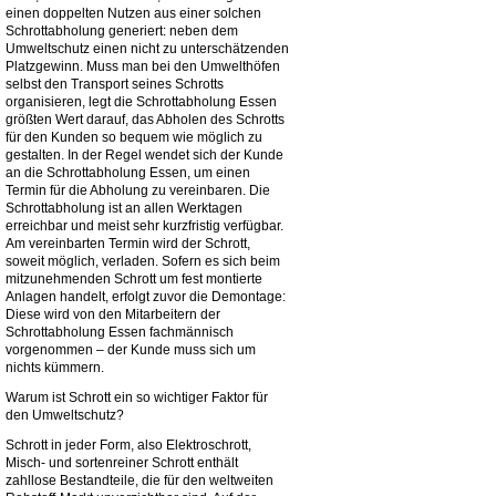
einen doppelten Nutzen aus einer solchen
Schrottabholung generiert: neben dem
Umweltschutz einen nicht zu unterschätzenden
Platzgewinn. Muss man bei den Umwelthöfen
selbst den Transport seines Schrotts
organisieren, legt die Schrottabholung Essen
größten Wert darauf, das Abholen des Schrotts
für den Kunden so bequem wie möglich zu
gestalten. In der Regel wendet sich der Kunde
an die Schrottabholung Essen, um einen
Termin für die Abholung zu vereinbaren. Die
Schrottabholung ist an allen Werktagen
erreichbar und meist sehr kurzfristig verfügbar.
Am vereinbarten Termin wird der Schrott,
soweit möglich, verladen. Sofern es sich beim
mitzunehmenden Schrott um fest montierte
Anlagen handelt, erfolgt zuvor die Demontage:
Diese wird von den Mitarbeitern der
Schrottabholung Essen fachmännisch
vorgenommen – der Kunde muss sich um
nichts kümmern.
Warum ist Schrott ein so wichtiger Faktor für
den Umweltschutz?
Schrott in jeder Form, also Elektroschrott,
Misch- und sortenreiner Schrott enthält
zahllose Bestandteile, die für den weltweiten