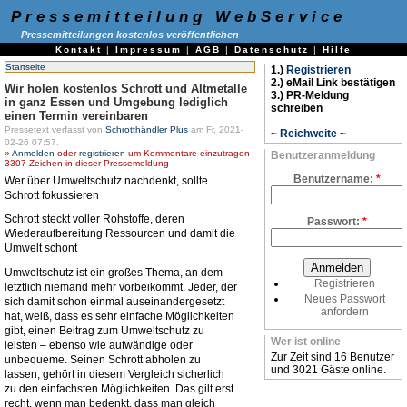
Pressemitteilung WebService
Pressemitteilungen kostenlos veröffentlichen
Kontakt
|
Impressum
|
AGB
|
Datenschutz
|
Hilfe
Startseite
1.)
Registrieren
2.) eMail Link bestätigen
Wir holen kostenlos Schrott und Altmetalle
3.) PR-Meldung
in ganz Essen und Umgebung lediglich
schreiben
einen Termin vereinbaren
Pressetext verfasst von
Schrotthändler Plus
am Fr, 2021-
~
Reichweite
~
02-26 07:57.
»
Anmelden
oder
registrieren
um Kommentare einzutragen -
Benutzeranmeldung
3307 Zeichen in dieser Pressemeldung
Benutzername:
*
Wer über Umweltschutz nachdenkt, sollte
Schrott fokussieren
Schrott steckt voller Rohstoffe, deren
Passwort:
*
Wiederaufbereitung Ressourcen und damit die
Umwelt schont
Umweltschutz ist ein großes Thema, an dem
Registrieren
letztlich niemand mehr vorbeikommt. Jeder, der
Neues Passwort
sich damit schon einmal auseinandergesetzt
anfordern
hat, weiß, dass es sehr einfache Möglichkeiten
gibt, einen Beitrag zum Umweltschutz zu
Wer ist online
leisten – ebenso wie aufwändige oder
Zur Zeit sind 16 Benutzer
unbequeme. Seinen Schrott abholen zu
und 3021 Gäste online.
lassen, gehört in diesem Vergleich sicherlich
zu den einfachsten Möglichkeiten. Das gilt erst
recht, wenn man bedenkt, dass man gleich