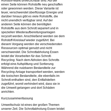
Rohstoff-Markt unverzichtbar sind. Auf der
einen Seite können Rohstoffe neu geschaffen
oder gewonnen werden. Diese Variante ist
teuer, verschwendet überflüssige Energie und
darüber hinaus gibt es viele Rohstoffe, die
nicht unendlich verfügbar sind. Auf der
anderen Seite können die benötigten
Rohstoffe aus dem Schrott separiert und in
speziellen Wiederaufbereitungsanlagen
recycelt werden. Anschließend werden sie dem
Rohstoff-Kreislauf wieder zugeführt. Bei
diesem Vorgang werden die verschiedensten
Ressourcen optimal genutzt und nicht
verschwendet. Die Schrottabholung Essen
leistet die Vorarbeiten für das Schrott-
Recycling: Nach dem Abholen des Schrotts
erfolgt eine Aufsplittung und Sortierung.
Während die nutzbaren Bestandteile zur
Recycling-Anlage transportiert werden, werden
die toxischen Bestandteile, die ebenfalls im
Schrott enthalten sind, den Entfallstellen
zugeführt, womit verhindert wird, dass sie in
die Umwelt gelangen und dort Schäden
anrichten.
Kurzzusammenfassung
Umweltschutz ist eines der großen Themen
unserer Zeit. Die Schrottabholung Essen leistet