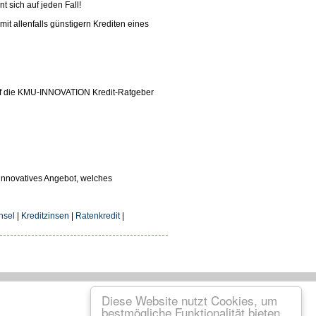
nt sich auf jeden Fall!
it allenfalls günstigern Krediten eines
uf die KMU-INNOVATION Kredit-Ratgeber
 innovatives Angebot, welches
hsel
|
Kreditzinsen
|
Ratenkredit
|
Diese Website nutzt Cookies, um
bestmögliche Funktionalität bieten