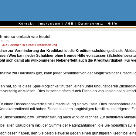
e
Kontakt
|
Impressum
|
AGB
|
Datenschutz
|
Hilfe
 nie so einfach wie heute!
 06:35.
 3158 Zeichen in dieser Pressemeldung
ner zur Verminderung der Kreditlast ist die Kreditumschuldung, d.h. die Ablös
iesen Weg kann jeder Schuldner ohne fremde Hilfe von aussen (Schuldenberatun
erhöht sich damit als willkommener Nebeneffekt auch die Kreditwürdigkeit! Für v
ernative zur Hausbank gibt, kann jeder Schuldner von der Möglichkeit der Umschul
len hat, sollte diese Spar-Möglichkeit nutzen, einen unter ungünstigeren Zinsbe
s vorzeitig abzulösen. Dies ist sehr einfach durch Einholen von kostenlosen Umsch
ür einen Dispositionskredit eine Umschuldung sinnvoll sein. Dies insbesondere d
Kontokorrentkredit mit hohen Zinsen in einen langfristigen Kredit mit niedrigeren
ine Umschuldung bzw. Umfinanzierung auch wirklich rechnet. Zur definitiven Abklärun
n bei allen Gläubigern inkl. der Summe der Ratenzahlungen, die Sie monatlich zu l
geschlossen haben, den Sie beispielsweise gegen einen günstigeren Kredit bei ein