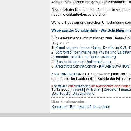
können. Vergleichen Sie genau die Zinshöhen – u
Bevor sich der Kreditnehmer für eine Umschuldung 
neuen Kreditanbieters vergleichen.
Weitere Tipps zur erfolgreichen Umschuldung sowi
Wege aus der Schuldenfalle - Wie Schuldner ihre
Für weiterführende Informationen zum Thema
Onl
Blogs unter:
1.
Ranglisten der besten Online-Kredite im KMU
2.
Sofortkredit per Internet für Private und Selbstä
3.
Immobilienkredit und Baufinanzierung
4.
Umschuldung und Umfinanzierung
5.
Kredit trotz Schufa Schufa - KMU-INNOVATION 
KMU-INNOVATION
ist die Innovationsplattform f
gegenüber der traditionellen Kredite der Filialban
»
Anmelden
oder
registrieren
um Kommentare einzutragen -
15.12.2008:
Freizeit
|
Wirtschaft
|
Bargeld
|
Finanz
Sofortkredit
|
Umschuldung
Über kmuinnovation
Komplettes Benutzerprofil betrachten