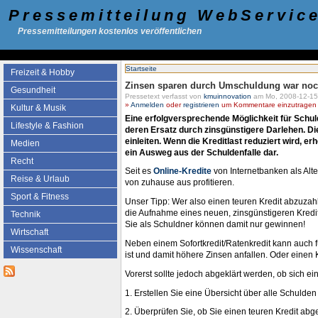
Pressemitteilung WebServic
Pressemitteilungen kostenlos veröffentlichen
Startseite
Freizeit & Hobby
Zinsen sparen durch Umschuldung war noch
Gesundheit
Pressetext verfasst von
kmuinnovation
am Mo, 2008-12-15
»
Anmelden
oder
registrieren
um Kommentare einzutragen -
Kultur & Musik
Eine erfolgversprechende Möglichkeit für Schuld
Lifestyle & Fashion
deren Ersatz durch zinsgünstigere Darlehen. D
einleiten. Wenn die Kreditlast reduziert wird, 
Medien
ein Ausweg aus der Schuldenfalle dar.
Recht
Seit es
Online-Kredite
von Internetbanken als Alt
Reise & Urlaub
von zuhause aus profitieren.
Sport & Fitness
Unser Tipp: Wer also einen teuren Kredit abzuzah
die Aufnahme eines neuen, zinsgünstigeren Kredit
Technik
Sie als Schuldner können damit nur gewinnen!
Wirtschaft
Neben einem Sofortkredit/Ratenkredit kann auch f
Wissenschaft
ist und damit höhere Zinsen anfallen. Oder einen 
Vorerst sollte jedoch abgeklärt werden, ob sich e
1. Erstellen Sie eine Übersicht über alle Schulde
2. Überprüfen Sie, ob Sie einen teuren Kredit ab