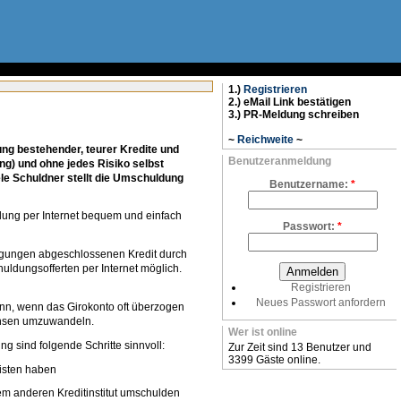
1.)
Registrieren
2.) eMail Link bestätigen
3.) PR-Meldung schreiben
~
Reichweite
~
ung bestehender, teurer Kredite und
Benutzeranmeldung
g) und ohne jedes Risiko selbst
iele Schuldner stellt die Umschuldung
Benutzername:
*
dung per Internet bequem und einfach
Passwort:
*
dingungen abgeschlossenen Kredit durch
uldungsofferten per Internet möglich.
Registrieren
Neues Passwort anfordern
ann, wenn das Girokonto oft überzogen
 Zinsen umzuwandeln.
Wer ist online
g sind folgende Schritte sinnvoll:
Zur Zeit sind 13 Benutzer und
3399 Gäste online.
eisten haben
em anderen Kreditinstitut umschulden