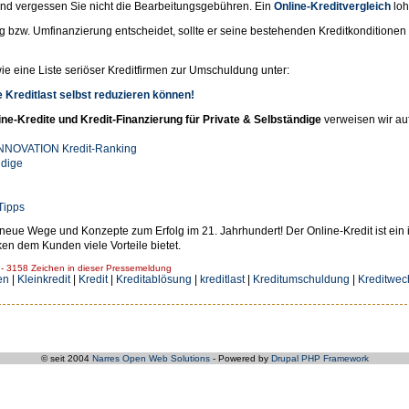
nd vergessen Sie nicht die Bearbeitungsgebühren. Ein
Online-Kreditvergleich
loh
bzw. Umfinanzierung entscheidet, sollte er seine bestehenden Kreditkonditionen m
e eine Liste seriöser Kreditfirmen zur Umschuldung unter:
 Kreditlast selbst reduzieren können!
ine-Kredite und Kredit-Finanzierung für Private & Selbständige
verweisen wir a
-INNOVATION Kredit-Ranking
ndige
Tipps
ür neue Wege und Konzepte zum Erfolg im 21. Jahrhundert! Der Online-Kredit ist ein
ken dem Kunden viele Vorteile bietet.
 3158 Zeichen in dieser Pressemeldung
en
|
Kleinkredit
|
Kredit
|
Kreditablösung
|
kreditlast
|
Kreditumschuldung
|
Kreditwec
© seit 2004
Narres Open Web Solutions
- Powered by
Drupal PHP Framework