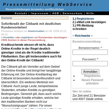
Pressemitteilung WebService
Pressemitteilungen kostenlos veröffentlichen
Kontakt
|
Impressum
|
AGB
|
Datenschutz
|
Hilfe
Startseite
1.)
Registrieren
2.) eMail Link bestätigen
Sofortkredit der Citibank mit deutlichen
3.) PR-Meldung
Kundenvorteilen!
schreiben
Pressetext verfasst von
kmuinnovation
am Mi, 2008-10-15
06:31.
~
Reichweite
~
»
Anmelden
oder
registrieren
um Kommentare einzutragen -
2999 Zeichen in dieser Pressemeldung
Benutzeranmeldung
Kreditsuchende wissen oft nicht, dass
Benutzername:
*
Online-Kredite in der Regel deutlich
günstiger sind als die Kredite traditioneller
Filialbanken. Das gilt insbesondere auch für
Passwort:
*
den Online-Kredit der Citibank!
Die Citibank gilt als Vorreiter auf dem Gebiet
der Online-Kredite und bringt hier langjährige
Erfahrung mit. Der Online-Kreditantrag der
Registrieren
Citibank ist besonders kundenfreundlich und
Neues Passwort
übersichtlich. Ein weiteres Merkmal von
anfordern
Citibank: Auch junge Leute, beispielsweise
Studenten, erhalten Kredite zu günstigen
Wer ist online
Bedingungen. Generell gilt, dass auch solche
Zur Zeit sind 21 Benutzer
Leute günstige Kredite erhalten, welche bei
und 4007 Gäste online.
den traditionellen Banken nicht zur
"Wunschzielgruppe" zählen. Für einen