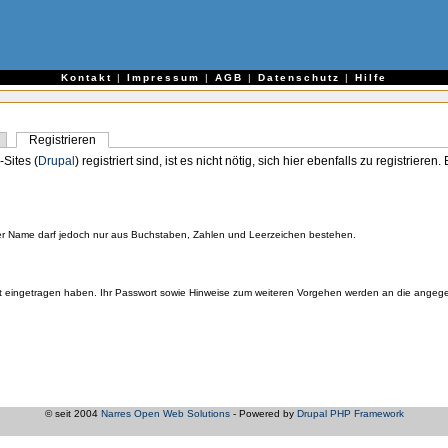
e
Kontakt
|
Impressum
|
AGB
|
Datenschutz
|
Hilfe
Registrieren
-Sites (
Drupal
) registriert sind, ist es nicht nötig, sich hier ebenfalls zu registriere
er Name darf jedoch nur aus Buchstaben, Zahlen und Leerzeichen bestehen.
orrekt eingetragen haben. Ihr Passwort sowie Hinweise zum weiteren Vorgehen werden an die ange
© seit 2004
Narres Open Web Solutions
- Powered by
Drupal PHP Framework