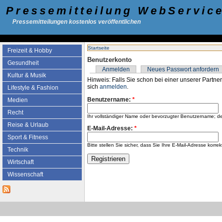
Pressemitteilung WebServic
Pressemitteilungen kostenlos veröffentlichen
Startseite
Freizeit & Hobby
Benutzerkonto
Gesundheit
Anmelden
Neues Passwort anfordern
Kultur & Musik
Hinweis: Falls Sie schon bei einer unserer Partner
sich
anmelden
.
Lifestyle & Fashion
Benutzername:
*
Medien
Recht
Ihr vollständiger Name oder bevorzugter Benutzername; d
Reise & Urlaub
E-Mail-Adresse:
*
Sport & Fitness
Bitte stellen Sie sicher, dass Sie Ihre E-Mail-Adresse k
Technik
Wirtschaft
Wissenschaft