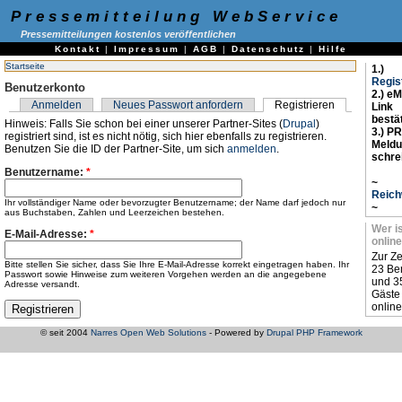
Pressemitteilung WebService
Pressemitteilungen kostenlos veröffentlichen
Kontakt
|
Impressum
|
AGB
|
Datenschutz
|
Hilfe
Startseite
1.)
Regis
Benutzerkonto
2.) eM
Anmelden
Neues Passwort anfordern
Registrieren
Link
bestä
Hinweis: Falls Sie schon bei einer unserer Partner-Sites (
Drupal
)
3.) PR
registriert sind, ist es nicht nötig, sich hier ebenfalls zu registrieren.
Meld
Benutzen Sie die ID der Partner-Site, um sich
anmelden
.
schre
Benutzername:
*
~
Reich
Ihr vollständiger Name oder bevorzugter Benutzername; der Name darf jedoch nur
~
aus Buchstaben, Zahlen und Leerzeichen bestehen.
Wer i
E-Mail-Adresse:
*
online
Zur Ze
Bitte stellen Sie sicher, dass Sie Ihre E-Mail-Adresse korrekt eingetragen haben. Ihr
23 Be
Passwort sowie Hinweise zum weiteren Vorgehen werden an die angegebene
und 3
Adresse versandt.
Gäste
online
© seit 2004
Narres Open Web Solutions
- Powered by
Drupal PHP Framework