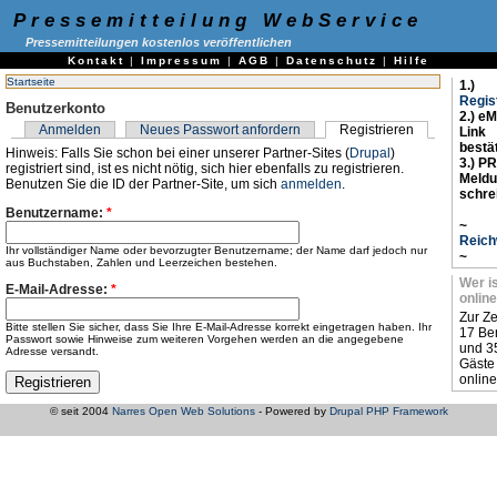
Pressemitteilung WebService
Pressemitteilungen kostenlos veröffentlichen
Kontakt
|
Impressum
|
AGB
|
Datenschutz
|
Hilfe
Startseite
1.)
Regis
Benutzerkonto
2.) eM
Anmelden
Neues Passwort anfordern
Registrieren
Link
bestä
Hinweis: Falls Sie schon bei einer unserer Partner-Sites (
Drupal
)
3.) PR
registriert sind, ist es nicht nötig, sich hier ebenfalls zu registrieren.
Meld
Benutzen Sie die ID der Partner-Site, um sich
anmelden
.
schre
Benutzername:
*
~
Reich
Ihr vollständiger Name oder bevorzugter Benutzername; der Name darf jedoch nur
~
aus Buchstaben, Zahlen und Leerzeichen bestehen.
Wer i
E-Mail-Adresse:
*
online
Zur Ze
Bitte stellen Sie sicher, dass Sie Ihre E-Mail-Adresse korrekt eingetragen haben. Ihr
17 Be
Passwort sowie Hinweise zum weiteren Vorgehen werden an die angegebene
und 3
Adresse versandt.
Gäste
online
© seit 2004
Narres Open Web Solutions
- Powered by
Drupal PHP Framework