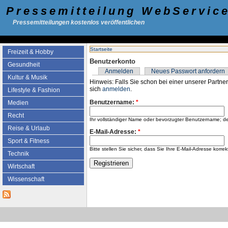
Pressemitteilung WebServic
Pressemitteilungen kostenlos veröffentlichen
Startseite
Freizeit & Hobby
Benutzerkonto
Gesundheit
Anmelden
Neues Passwort anfordern
Kultur & Musik
Hinweis: Falls Sie schon bei einer unserer Partner
sich
anmelden
.
Lifestyle & Fashion
Benutzername:
*
Medien
Recht
Ihr vollständiger Name oder bevorzugter Benutzername; d
Reise & Urlaub
E-Mail-Adresse:
*
Sport & Fitness
Bitte stellen Sie sicher, dass Sie Ihre E-Mail-Adresse k
Technik
Wirtschaft
Wissenschaft