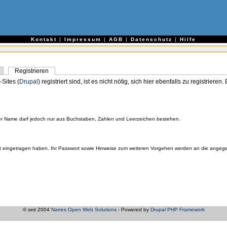
e
Kontakt
|
Impressum
|
AGB
|
Datenschutz
|
Hilfe
Registrieren
-Sites (
Drupal
) registriert sind, ist es nicht nötig, sich hier ebenfalls zu registriere
er Name darf jedoch nur aus Buchstaben, Zahlen und Leerzeichen bestehen.
orrekt eingetragen haben. Ihr Passwort sowie Hinweise zum weiteren Vorgehen werden an die ange
© seit 2004
Narres Open Web Solutions
- Powered by
Drupal PHP Framework