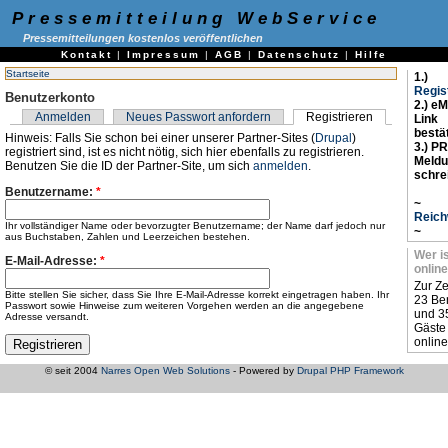
Pressemitteilung WebService
Pressemitteilungen kostenlos veröffentlichen
Kontakt
|
Impressum
|
AGB
|
Datenschutz
|
Hilfe
Startseite
1.)
Regis
Benutzerkonto
2.) eM
Anmelden
Neues Passwort anfordern
Registrieren
Link
bestä
Hinweis: Falls Sie schon bei einer unserer Partner-Sites (
Drupal
)
3.) PR
registriert sind, ist es nicht nötig, sich hier ebenfalls zu registrieren.
Meld
Benutzen Sie die ID der Partner-Site, um sich
anmelden
.
schre
Benutzername:
*
~
Reich
Ihr vollständiger Name oder bevorzugter Benutzername; der Name darf jedoch nur
~
aus Buchstaben, Zahlen und Leerzeichen bestehen.
Wer i
E-Mail-Adresse:
*
online
Zur Ze
Bitte stellen Sie sicher, dass Sie Ihre E-Mail-Adresse korrekt eingetragen haben. Ihr
23 Be
Passwort sowie Hinweise zum weiteren Vorgehen werden an die angegebene
und 3
Adresse versandt.
Gäste
online
© seit 2004
Narres Open Web Solutions
- Powered by
Drupal PHP Framework