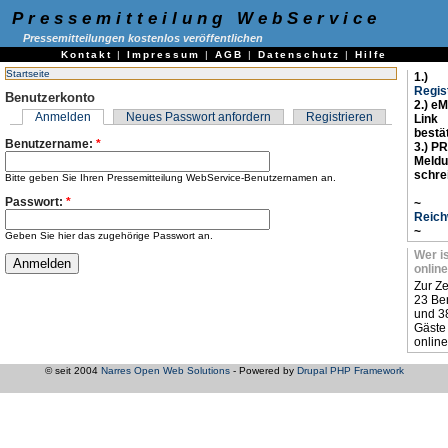
Pressemitteilung WebService
Pressemitteilungen kostenlos veröffentlichen
Kontakt
|
Impressum
|
AGB
|
Datenschutz
|
Hilfe
Startseite
1.)
Regis
Benutzerkonto
2.) eM
Anmelden
Neues Passwort anfordern
Registrieren
Link
bestä
Benutzername:
*
3.) PR
Meld
schre
Bitte geben Sie Ihren Pressemitteilung WebService-Benutzernamen an.
Passwort:
*
~
Reich
~
Geben Sie hier das zugehörige Passwort an.
Wer i
online
Zur Ze
23 Be
und 3
Gäste
online
© seit 2004
Narres Open Web Solutions
- Powered by
Drupal PHP Framework