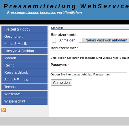
Pressemitteilung WebServic
Pressemitteilungen kostenlos veröffentlichen
Startseite
Freizeit & Hobby
Benutzerkonto
Gesundheit
Anmelden
Neues Passwort anfordern
Kultur & Musik
Benutzername:
*
Lifestyle & Fashion
Bitte geben Sie Ihren Pressemitteilung WebService-Benut
Medien
Passwort:
*
Recht
Reise & Urlaub
Geben Sie hier das zugehörige Passwort an.
Sport & Fitness
Technik
Wirtschaft
Wissenschaft