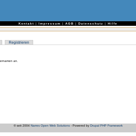
e
Kontakt
|
Impressum
|
AGB
|
Datenschutz
|
Hilfe
Registrieren
zernamen an.
© seit 2004
Narres Open Web Solutions
- Powered by
Drupal PHP Framework