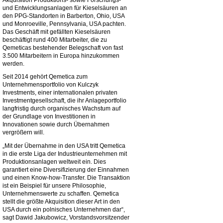
und Entwicklungsanlagen für Kieselsäuren an
den PPG-Standorten in Barberton, Ohio, USA
und Monroeville, Pennsylvania, USA pachten.
Das Geschäft mit gefällten Kieselsäuren
beschäftigt rund 400 Mitarbeiter, die zu
Qemeticas bestehender Belegschaft von fast
3.500 Mitarbeitern in Europa hinzukommen
werden.
Seit 2014 gehört Qemetica zum
Unternehmensportfolio von Kulczyk
Investments, einer internationalen privaten
Investmentgesellschaft, die ihr Anlageportfolio
langfristig durch organisches Wachstum auf
der Grundlage von Investitionen in
Innovationen sowie durch Übernahmen
vergrößern will.
„Mit der Übernahme in den USA tritt Qemetica
in die erste Liga der Industrieunternehmen mit
Produktionsanlagen weltweit ein. Dies
garantiert eine Diversifizierung der Einnahmen
und einen Know-how-Transfer. Die Transaktion
ist ein Beispiel für unsere Philosophie,
Unternehmenswerte zu schaffen. Qemetica
stellt die größte Akquisition dieser Art in den
USA durch ein polnisches Unternehmen dar“,
sagt Dawid Jakubowicz, Vorstandsvorsitzender