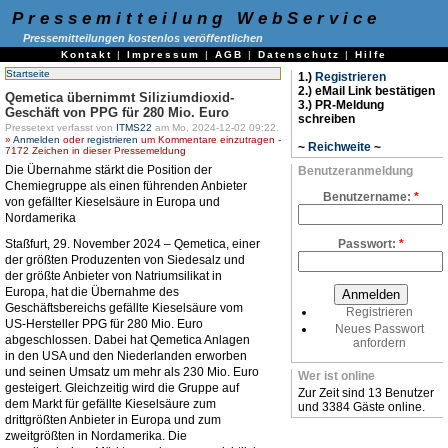
Pressemitteilung WebService
Pressemitteilungen kostenlos veröffentlichen
Kontakt
|
Impressum
|
AGB
|
Datenschutz
|
Hilfe
Startseite
1.)
Registrieren
2.) eMail Link bestätigen
Qemetica übernimmt Siliziumdioxid-
3.) PR-Meldung
Geschäft von PPG für 280 Mio. Euro
schreiben
Pressetext verfasst von
ITMS22
am Mo, 2024-12-02 09:22.
»
Anmelden
oder
registrieren
um Kommentare einzutragen -
~
Reichweite
~
7172 Zeichen in dieser Pressemeldung
Die Übernahme stärkt die Position der
Benutzeranmeldung
Chemiegruppe als einen führenden Anbieter
Benutzername:
*
von gefällter Kieselsäure in Europa und
Nordamerika
Passwort:
*
Staßfurt, 29. November 2024 – Qemetica, einer
der größten Produzenten von Siedesalz und
der größte Anbieter von Natriumsilikat in
Europa, hat die Übernahme des
Geschäftsbereichs gefällte Kieselsäure vom
Registrieren
US-Hersteller PPG für 280 Mio. Euro
Neues Passwort
abgeschlossen. Dabei hat Qemetica Anlagen
anfordern
in den USA und den Niederlanden erworben
und seinen Umsatz um mehr als 230 Mio. Euro
Wer ist online
gesteigert. Gleichzeitig wird die Gruppe auf
Zur Zeit sind 13 Benutzer
dem Markt für gefällte Kieselsäure zum
und 3384 Gäste online.
drittgrößten Anbieter in Europa und zum
zweitgrößten in Nordamerika. Die