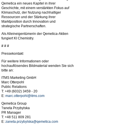
Qemetica ein neues Kapitel in ihrer
Geschichte, mit einem verstärkten Fokus auf
Klimaschutz, der Nutzung nachhaltiger
Ressourcen und der Stärkung ihrer
Marktposition durch Innovation und
strategische Partnerschaften.
Als Alleineigentümerin der Qemetica-Aktien
fungiert KI Chemistry.
# # #
Pressekontakt
Für weitere Informationen oder
hochauflösendes Bildmaterial wenden Sie sich
bitte an:
ITMS Marketing GmbH
Marc Otterpohl
Public Relations
T: +49 (6032) 3459 - 20
E:
marc.otterpohl@itms.com
Qemetica Group
?aneta Przybylska
PR Manager
T: +48 511 809 281
E:
zaneta.przybylska@qemetica.com