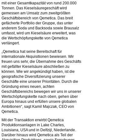
mit einer Gesamtkapazität von rund 200.000
Tonnen. Das Kieselsäuregeschäft wird
gemessen am Umsatz zum zweitgrößten
Geschäftsbereich von Qemetica. Das breit
gefächerte Portfolio der Gruppe, das unter
anderem Soda und Backsoda sowie Brausalz
umfasst, wird um Kieselsäure erweitert, was
die Wertschöpfungskette von Qemetica
verlängert.
„Qemetica hat seine Bereitschaft für
internationale Akquisitionen bewiesen. Wir
freuen uns sehr, die Übernahme des Geschäfts
mit gefällter Kieselsäure abschließen zu
können. Wie wir angekündigt haben, ist die
geografische Diversifizierung unserer
Geschäfte eine unserer Prioritäten. Durch die
Gründung eines neuen, achten
Geschäftsbereichs bewegen wir uns in unserer
Wertschöpfungskette nach oben, gehen über
Europa hinaus und erfüllen unsere globalen
Ambitionen“, sagt Kamil Majczak, CEO von
Qemetica.
Mit der Transaktion erwirbt Qemetica
Produktionsanlagen in Lake Charles,
Louisiana, USA und in Delfzijl, Niederlande.
Darüber hinaus wird Qemetica als Teil der
Akquisition Produktions- sowie Forschungs-