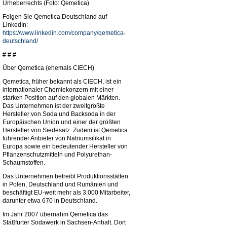
Urheberrechts (Foto: Qemetica)
Folgen Sie Qemetica Deutschland auf
LinkedIn:
https://www.linkedin.com/company/qemetica-
deutschland/
# # #
Über Qemetica (ehemals CIECH)
Qemetica, früher bekannt als CIECH, ist ein
internationaler Chemiekonzern mit einer
starken Position auf den globalen Märkten.
Das Unternehmen ist der zweitgrößte
Hersteller von Soda und Backsoda in der
Europäischen Union und einer der größten
Hersteller von Siedesalz. Zudem ist Qemetica
führender Anbieter von Natriumsilikat in
Europa sowie ein bedeutender Hersteller von
Pflanzenschutzmitteln und Polyurethan-
Schaumstoffen.
Das Unternehmen betreibt Produktionsstätten
in Polen, Deutschland und Rumänien und
beschäftigt EU-weit mehr als 3.000 Mitarbeiter,
darunter etwa 670 in Deutschland.
Im Jahr 2007 übernahm Qemetica das
Staßfurter Sodawerk in Sachsen-Anhalt. Dort