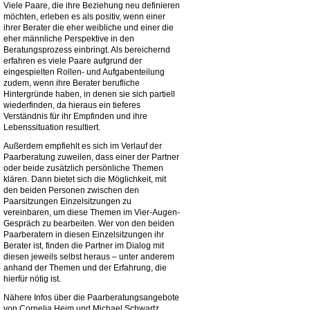
Viele Paare, die ihre Beziehung neu definieren
möchten, erleben es als positiv, wenn einer
ihrer Berater die eher weibliche und einer die
eher männliche Perspektive in den
Beratungsprozess einbringt. Als bereichernd
erfahren es viele Paare aufgrund der
eingespielten Rollen- und Aufgabenteilung
zudem, wenn ihre Berater berufliche
Hintergründe haben, in denen sie sich partiell
wiederfinden, da hieraus ein tieferes
Verständnis für ihr Empfinden und ihre
Lebenssituation resultiert.
Außerdem empfiehlt es sich im Verlauf der
Paarberatung zuweilen, dass einer der Partner
oder beide zusätzlich persönliche Themen
klären. Dann bietet sich die Möglichkeit, mit
den beiden Personen zwischen den
Paarsitzungen Einzelsitzungen zu
vereinbaren, um diese Themen im Vier-Augen-
Gespräch zu bearbeiten. Wer von den beiden
Paarberatern in diesen Einzelsitzungen ihr
Berater ist, finden die Partner im Dialog mit
diesen jeweils selbst heraus – unter anderem
anhand der Themen und der Erfahrung, die
hierfür nötig ist.
Nähere Infos über die Paarberatungsangebote
von Cornelia Heim und Michael Schwartz