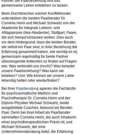
Partner, die Paarbeziehung und das
gemeinsame Leben entstehen zu lassen.
Beim Durchbrechen solcher Konfliktmuster
unterstützen die beiden Paarberater Dr.
Cornelia Heim und Michael Schwartz von der
Akademie für integrale Lebens- und
Alltagspraxis (ilea-Akademie), Stuttgart, Paare,
die sich hierauf einlassen wollen. Dies auch
vor dem Hintergrund, dass die beiden Berater,
die selbst ein Paar sind, in ihrer Beziehung die
Erfahrung gesammelt haben, wie wichtig es ist,
gemeinsam regelmäßig für beide Partner
überzeugende Antworten zu finden auf Fragen
wie: Was verbindet uns (noch)? Was belastet
unsere Paarbeziehung? Was kann sie
beleben? Und: Wie können wir unsere Liebe
lebendig halten oder wiederfinden?
Bei ihrer
Paarberatung
agieren die Fachärztin
für psychosomatische Medizin und
Psychotherapie Dr. Cornelia Heim und der
Diplom-Physiker Michael Schwartz, beide
ausgebildete Coaches, bewusst als Berater-
Paar. Denn bei ihrer Arbeit als Paarberater
sammelten Cornelia Heim, die auch Inhaberin
einer psychotherapeutischen Praxis ist, und
Michael Schwartz, der eine
Unternehmensberatung leitet, die Erfahrung: