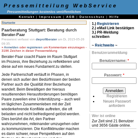
Pressemitteilung WebService
Pressemitteilungen kostenlos veröffentlichen
Kontakt
|
Impressum
|
AGB
|
Datenschutz
|
Hilfe
Startseite
1.)
Registrieren
2.) eMail Link bestätigen
Paarberatung Stuttgart: Beratung durch
3.) PR-Meldung
Berater-Paar
schreiben
Pressetext verfasst von
dieprofilberater
am Di, 2015-05-26
09:35.
~
Reichweite
~
»
Anmelden
oder
registrieren
um Kommentare einzutragen -
3196 Zeichen in dieser Pressemeldung
Benutzeranmeldung
Berater-Paar coacht Paare im Raum Stuttgart
Benutzername:
*
im Prozess, ihre Beziehung zu reflektieren und
diese auf ein neues Fundament zu stellen.
Jede Partnerschaft verläuft in Phasen, in
Passwort:
*
denen sich außer den Bedürfnissen der beiden
Partner auch die Qualität ihrer Beziehung
wandelt. Beim Bewältigen der hieraus
resultierenden Herausforderungen benötigen
Registrieren
Paare zuweilen eine Unterstützung – auch weil
Neues Passwort
im täglichen Zusammenleben mit der Zeit
anfordern
wiederkehrende Konflikte auftreten, die oft
belasten und nicht befriedigend gelöst werden.
Wer ist online
Dies berührt die Art, den Partner
Zur Zeit sind 21 Benutzer
wahrzunehmen, miteinander umzugehen oder
und 3656 Gäste online.
zu kommunizieren. Die Konfliktmuster machen
es dann schwer, neue Perspektiven auf den